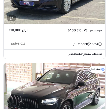
ريال 110,000
مرسيدس S400 3.0L V6
5,013
/
شهر
2014
112,950
كم
مواصفات سعودي
متاحة للتمويل
•
سعر عادل