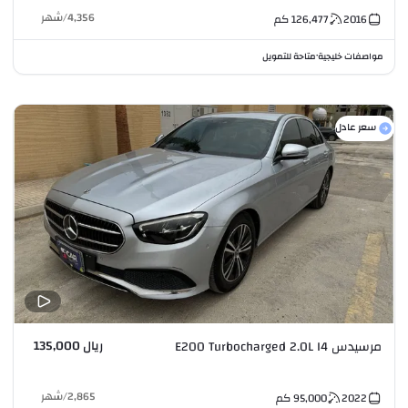
4,356
/
شهر
2016
126,477
كم
مواصفات خليجية
متاحة للتمويل
•
سعر عادل
ريال 135,000
مرسيدس E200 Turbocharged 2.0L I4
2,865
/
شهر
2022
95,000
كم