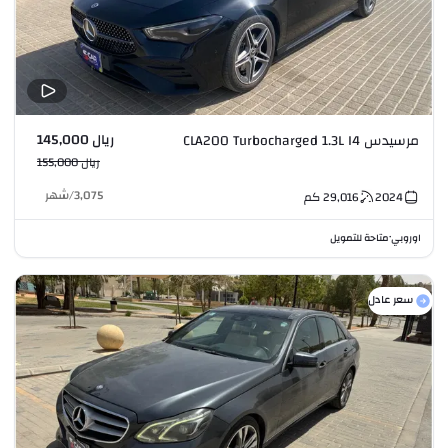
ريال 145,000
مرسيدس CLA200 Turbocharged 1.3L I4
ريال 155,000
3,075
/
شهر
2024
29,016
كم
اوروبي
متاحة للتمويل
•
سعر عادل