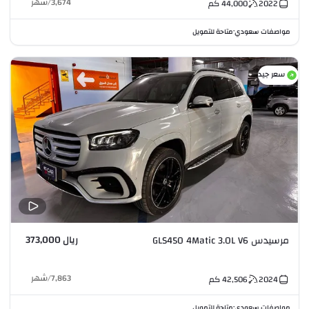
3,674
/
شهر
2022
44,000
كم
مواصفات سعودي
متاحة للتمويل
•
سعر جيد
ريال 373,000
مرسيدس GLS450 4Matic 3.0L V6
7,863
/
شهر
2024
42,506
كم
مواصفات سعودي
متاحة للتمويل
•