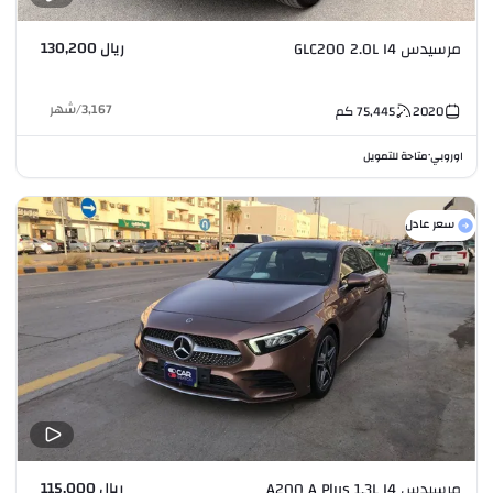
ريال 130,200
مرسيدس GLC200 2.0L I4
3,167
/
شهر
2020
75,445
كم
اوروبي
متاحة للتمويل
•
سعر عادل
ريال 115,000
مرسيدس A200 A Plus 1.3L I4