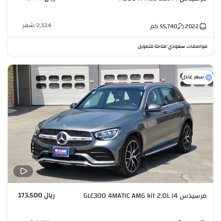
2,514
/
شهر
2022
55,740
كم
مواصفات سعودي
متاحة للتمويل
•
سعر عادل
ريال 173,500
مرسيدس GLC300 4MATIC AMG kit 2.0L I4