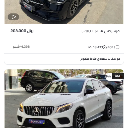
ريال 208,000
مرسيدس C200 1.5L I4
4,398
/
شهر
2025
18,473
كم
مواصفات سعودي
متاحة للتمويل
•
مميز
خصم %9