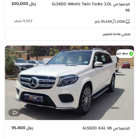
ريال 100,000
مرسيدس GLS400 4Matic Twin Turbo 3.0L
V6
4,563
/
شهر
2016
95,659
كم
اوروبي
متاحة للتمويل
•
سعر جيد
ريال 95,400
مرسيدس GLS500 4.6L V8