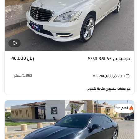
ريال 40,000
مرسيدس S350 3.5L V6
1,863
/
شهر
2011
246,808
كم
مواصفات سعودي
متاحة للتمويل
•
خصم %6