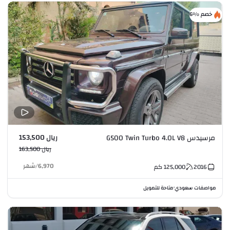
خصم %6
ريال 153,500
مرسيدس G500 Twin Turbo 4.0L V8
ريال 163,500
6,970
/
شهر
2016
125,000
كم
مواصفات سعودي
متاحة للتمويل
•