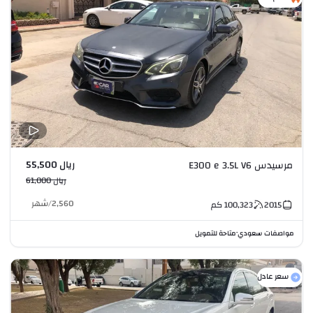
ريال 55,500
مرسيدس E300 e 3.5L V6
ريال 61,000
2,560
/
شهر
2015
100,323
كم
مواصفات سعودي
متاحة للتمويل
•
سعر عادل