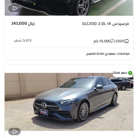
ريال 143,000
مرسيدس GLC200 2.0L I4
3,475
/
شهر
2020
55,000
كم
مواصفات سعودي
متاحة للتمويل
•
سعر ممتاز