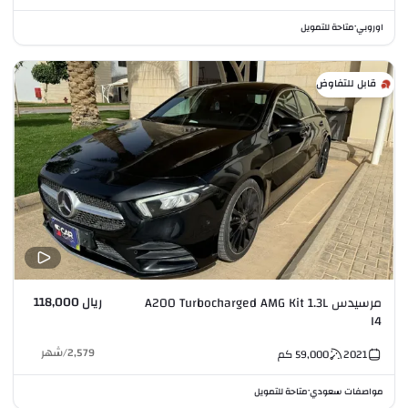
اوروبي
متاحة للتمويل
•
قابل للتفاوض
ريال 118,000
مرسيدس A200 Turbocharged AMG Kit 1.3L
I4
2,579
/
شهر
2021
59,000
كم
مواصفات سعودي
متاحة للتمويل
•