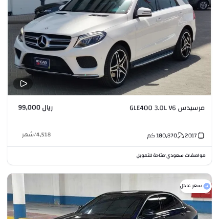
ريال 99,000
مرسيدس GLE400 3.0L V6
4,518
/
شهر
2017
180,870
كم
مواصفات سعودي
متاحة للتمويل
•
سعر عادل