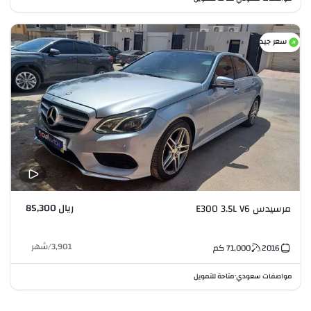
سعر جيد
ريال 85,300
مرسيدس E300 3.5L V6
3,901
/
شهر
2016
71,000
كم
مواصفات سعودي
متاحة للتمويل
•