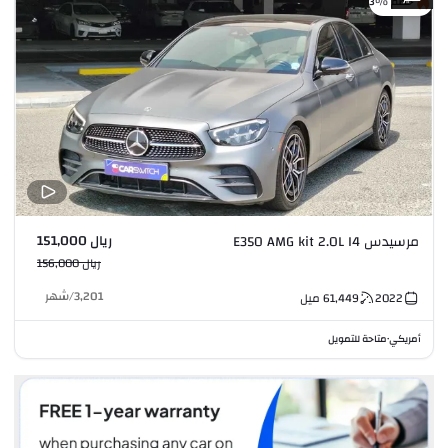
خصم %3
ريال 151,000
مرسيدس E350 AMG kit 2.0L I4
ريال 156,000
3,201
/
شهر
2022
61,449
ميل
أمريكي
متاحة للتمويل
•