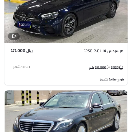
ريال 171,000
مرسيدس E250 2.0L I4
3,621
/
شهر
2023
20,000
كم
كوري
متاحة للتمويل
•