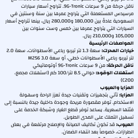
ناقل حركة من 9 سرعات 9G-Tronic. تتراوح أسعار سيارات
مرسيدس المستعملة التي يتراوح عمرها بين سنة وسنتين في
السعودية عادةً بين 180,000 و280,000 ريال، بينما تتراوح أسعار
السيارات التي يتراوح عمرها بين خمس وست سنوات بين
105,000 و210,000 ريال.
المواصفات الرئيسية
خيارات المحرك:
سعة 1.3 لتر تيربو رباعي الأسطوانات، سعة 2.0
لتر تيربو رباعي الأسطوانات خطي، أو سعة 3.0 M256
ناقل الحركة:
من 9 سرعات 9G-Tronic أوتوماتيكي
استهلاك الوقود:
حوالي 8.5 لتر/100 كم (استهلاك مجمع،
C200)
المزايا والعيوب
المزايا:
تأتي بتجهيزات وتقنيات جيدة تعزز الراحة وسهولة
الاستخدام. توفر مقصورة مريحة وجودة داخلية جيدة بالنسبة إلى
فئتها السعرية. يساعد توفر قطع الغيار وشبكة الخدمة على
تسهيل التملك على المدى الطويل.
العيوب:
قد تكون تكاليف الصيانة والإصلاح مرتفعة في بعض
الطرازات، خصوصاً بعد انتهاء الضمان.