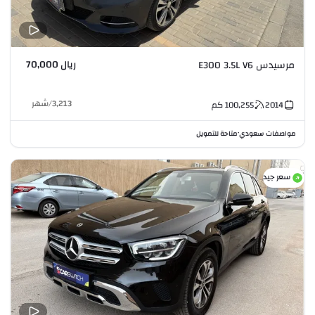
ريال 70,000
مرسيدس E300 3.5L V6
3,213
/
شهر
2014
100,255
كم
مواصفات سعودي
متاحة للتمويل
•
سعر جيد