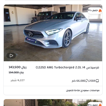
خصم %7
ريال 143,500
مرسيدس CLS350 AMG Turbocharged 2.0L I4
ريال 154,000
4,227
/
شهر
2019
66,000
كم
مواصفات سعودي
متاحة للتمويل
•
خصم %9