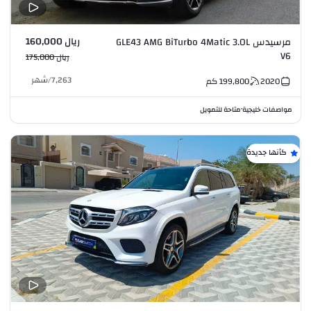
ريال 160,000
مرسيدس GLE43 AMG BiTurbo 4Matic 3.0L
V6
ريال 175,000
7,263
/
شهر
2020
199,800
كم
مواصفات خليجية
متاحة للتمويل
•
كأنها جديدة