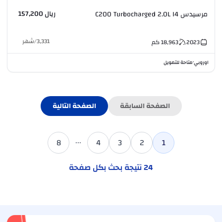
ريال 157,200
مرسيدس C200 Turbocharged 2.0L I4
3,331
/
شهر
2023
18,963
كم
اوروبي
متاحة للتمويل
•
الصفحة السابقة
الصفحة التالية
...
8
4
3
2
1
24
نتيجة بحث بكل صفحة