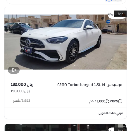
مميز
خصم %4
ريال 182,000
مرسيدس C200 Turbocharged 1.5L I4
ريال 190,000
3,852
/
شهر
2025
15,000
كم
صيني
متاحة للتمويل
•
مميز