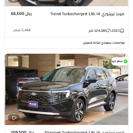
ريال 66,500
فورد تيريتوري Trend Turbocharged 1.8L I4
1,466
/
شهر
2023
124,085
كم
مواصفات سعودي
متاحة للتمويل
•
سعر جيد
ريال 108,500
فورد تيريتوري Titanium Turbocharged 1.8L I4