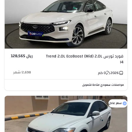
ريال 128,565
فورد تورس Trend 2.0L EcoBoost (Mid) 2.0L
I4
2,698
/
شهر
2026
0
كم
مواصفات سعودي
متاحة للتمويل
•
سعر عادل