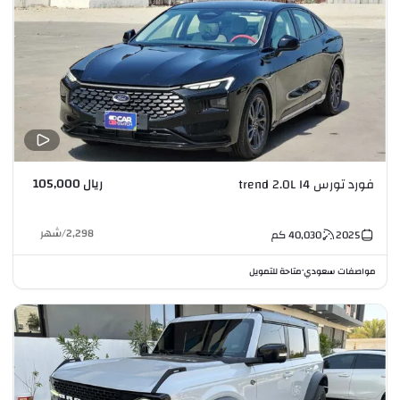
ريال 105,000
فورد تورس trend 2.0L I4
2,298
/
شهر
2025
40,030
كم
مواصفات سعودي
متاحة للتمويل
•