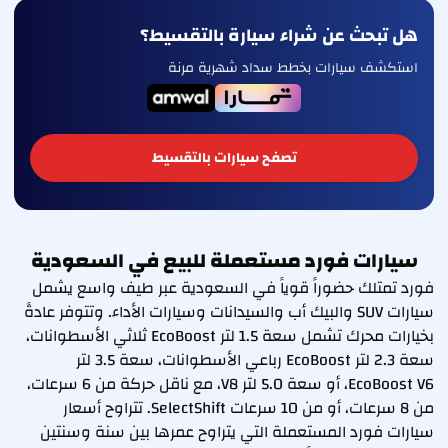
هل تبحث عن شراء سيارة بالتقسيط؟
استكشف سيارات بخطط سداد شهرية مرنة
تصفح سيارات بالتقسيط
سيارات فورد مستعملة للبيع في السعودية
فورد تمتلك حضوراً قوياً في السعودية عبر طيف واسع يشمل
سيارات SUV والبيك أب والسيدانات وسيارات الأداء. وتتوفر عادةً
بخيارات محرك تشمل سعة 1.5 لتر EcoBoost ثلاثي الأسطوانات،
سعة 2.3 لتر EcoBoost رباعي الأسطوانات، سعة 3.5 لتر
EcoBoost V6، أو سعة 5.0 لتر V8، مع ناقل حركة من 6 سرعات،
من 8 سرعات، أو من 10 سرعات SelectShift. تتراوح أسعار
سيارات فورد المستعملة التي يتراوح عمرها بين سنة وسنتين