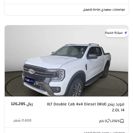
مواصفات سعودي
متاحة للتمويل
•
سيارة جديدة
ريال 126,285
فورد رينجر XLT Double Cab 4x4 Diesel (Mid)
2.0L I4
2,650
/
شهر
2025
0
كم
مواصفات سعودي
متاحة للتمويل
•