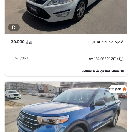
ريال 20,000
فورد مونديو 2.3L I4
963
/
شهر
2014
134,023
كم
مواصفات سعودي
متاحة للتمويل
•
خصم %4