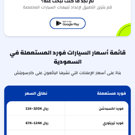
لم تجد ما كنت تبحث عنه؟
قم بتنزيل التطبيق لإعداد تنبيهات السيارات المخصصة
قائمة أسعار السيارات فورد المستعملة في
السعودية
بناءً على أسعار الإعلانات التي نشرها البائعون على كارسويتش
فورد مستعملة
نطاق السعر
فورد
اكسبدشن
ريال 11K–320K
فورد
تيريتوري
ريال 67K–124K