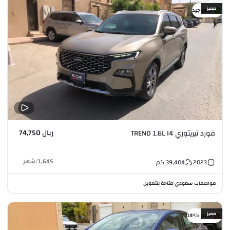
مميز
سعر جيد
ريال 74,750
فورد تيريتوري TREND 1.8L I4
1,645
/
شهر
2023
39,404
كم
مواصفات سعودي
متاحة للتمويل
•
مميز
خصم %14