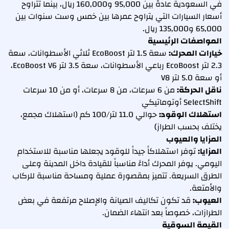
في السعودية عادةً بين 95,000 و160,000 ريال، بينما تتراوح
أسعار السيارات التي يتراوح عمرها بين خمس وست سنوات بين
65,000 و135,000 ريال.
المواصفات الرئيسية
خيارات المحرك:
سعة 1.5 لتر EcoBoost ثلاثي الأسطوانات، سعة
2.3 لتر EcoBoost رباعي الأسطوانات، سعة 3.5 لتر EcoBoost V6،
أو سعة 5.0 لتر V8
ناقل الحركة:
من 6 سرعات، من 8 سرعات، أو من 10 سرعات
SelectShift أوتوماتيكي
استهلاك الوقود:
حوالي 11.0 لتر/100 كم (استهلاك مجمع،
يختلف بحسب الطراز)
المزايا والعيوب
المزايا:
توفر استهلاكاً جيداً للوقود يجعلها مناسبة للاستخدام
اليومي. يوفر المحرك أداءً مناسباً للقيادة داخل المدينة وعلى
الطرق السريعة. تتميز بمقصورة عملية ومساحة مناسبة للركاب
والأمتعة.
العيوب:
قد تكون تكاليف الصيانة والإصلاح مرتفعة في بعض
الطرازات، خصوصاً بعد انتهاء الضمان.
القيمة السوقية