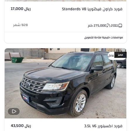
ريال 17,000
فورد كراون فيكتوريا Standards V8
828
/
شهر
2011
275,000
كم
مواصفات خليجية
متاحة للتمويل
•
مميز
سعر عادل
ريال 43,500
فورد اكسبلورر 3.5L V6