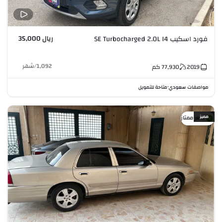
ريال 35,000
فورد اسكيب SE Turbocharged 2.0L I4
1,092
/
شهر
2019
77,930
كم
مواصفات سعودي
متاحة للتمويل
•
مميز
سعر ممتاز