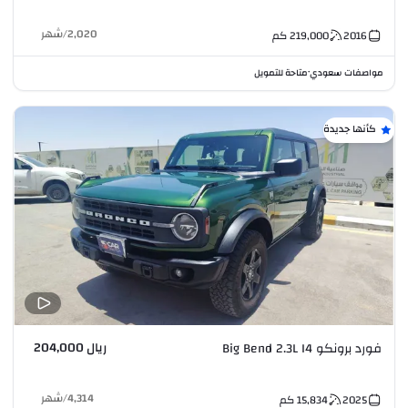
2,020
/
شهر
2016
219,000
كم
مواصفات سعودي
متاحة للتمويل
•
كأنها جديدة
ريال 204,000
فورد برونكو Big Bend 2.3L I4
4,314
/
شهر
2025
15,834
كم