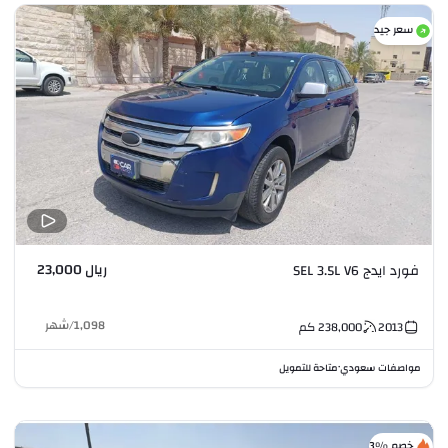
سعر جيد
ريال 23,000
فورد ايدج SEL 3.5L V6
1,098
/
شهر
2013
238,000
كم
مواصفات سعودي
متاحة للتمويل
•
خصم %3