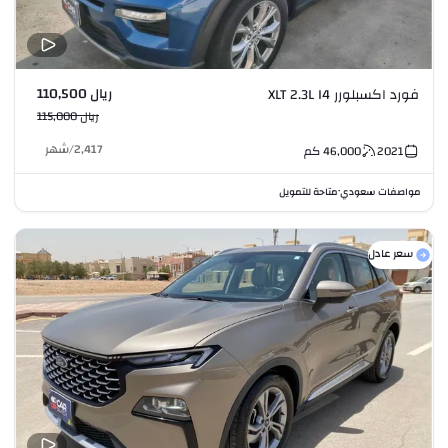
ريال 110,500
فورد اكسبلورر XLT 2.3L I4
ريال 115,000
2,417
/
شهر
2021
46,000
كم
مواصفات سعودي
متاحة للتمويل
•
سعر عادل