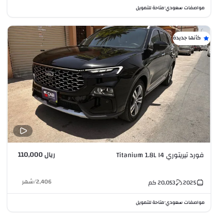
مواصفات سعودي
متاحة للتمويل
•
كأنها جديدة
ريال 110,000
فورد تيريتوري Titanium 1.8L I4
2,406
/
شهر
2025
20,053
كم
مواصفات سعودي
متاحة للتمويل
•