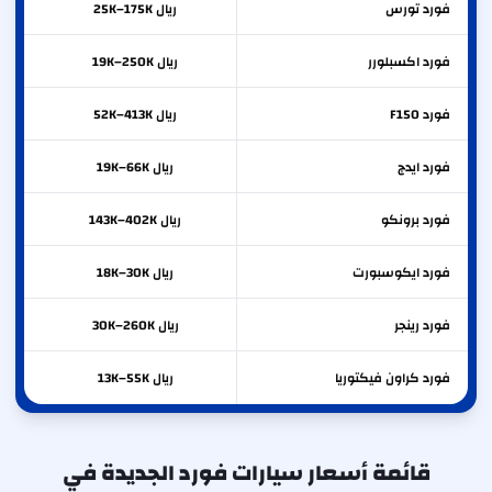
فورد
تورس
ريال 25K–175K
فورد
اكسبلورر
ريال 19K–250K
فورد
F150
ريال 52K–413K
فورد
ايدج
ريال 19K–66K
فورد
برونكو
ريال 143K–402K
فورد
ايكوسبورت
ريال 18K–30K
فورد
رينجر
ريال 30K–260K
فورد
كراون فيكتوريا
ريال 13K–55K
قائمة أسعار سيارات فورد الجديدة في