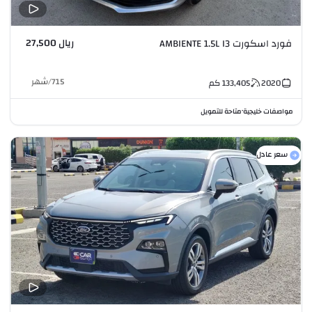
ريال 27,500
فورد اسكورت AMBIENTE 1.5L I3
715
/
شهر
2020
133,405
كم
مواصفات خليجية
متاحة للتمويل
•
سعر عادل