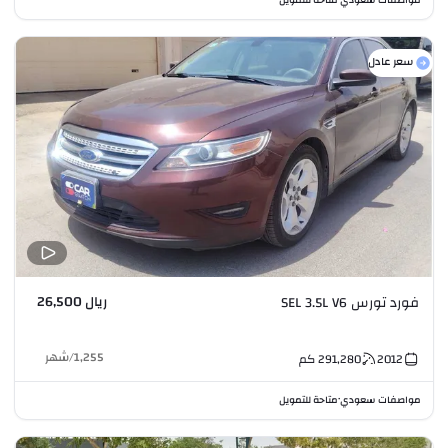
سعر عادل
ريال 26,500
فورد تورس SEL 3.5L V6
1,255
/
شهر
2012
291,280
كم
مواصفات سعودي
متاحة للتمويل
•