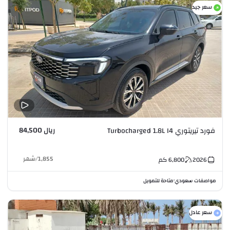
سعر جيد
ريال 84,500
فورد تيريتوري Turbocharged 1.8L I4
1,855
/
شهر
2026
6,800
كم
مواصفات سعودي
متاحة للتمويل
•
سعر عادل