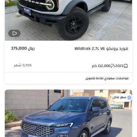
ريال 175,000
فورد برونكو Wildtrak 2.7L V6
3,705
/
شهر
2021
112,000
كم
مواصفات سعودي
متاحة للتمويل
•
سعر عادل