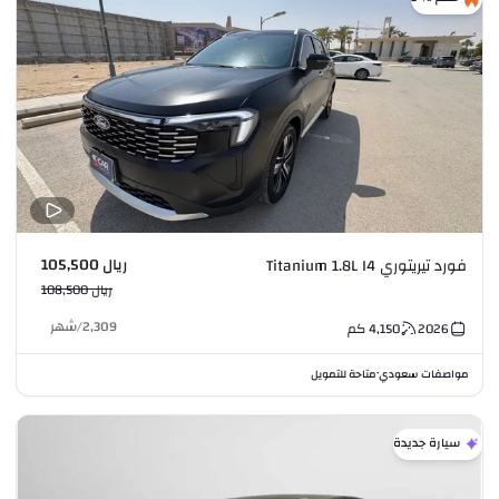
ريال 105,500
فورد تيريتوري Titanium 1.8L I4
ريال 108,500
2,309
/
شهر
2026
4,150
كم
مواصفات سعودي
متاحة للتمويل
•
سيارة جديدة