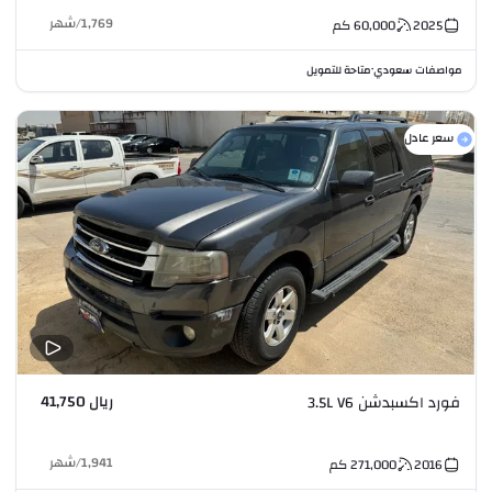
1,769
/
شهر
2025
60,000
كم
مواصفات سعودي
متاحة للتمويل
•
سعر عادل
ريال 41,750
فورد اكسبدشن 3.5L V6
1,941
/
شهر
2016
271,000
كم