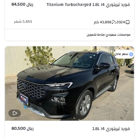
ريال 84,500
فورد تيريتوري Titanium Turbocharged 1.8L I4
1,855
/
شهر
2024
43,898
كم
مواصفات سعودي
متاحة للتمويل
•
سعر عادل
ريال 80,500
فورد تيريتوري 1.8L I4