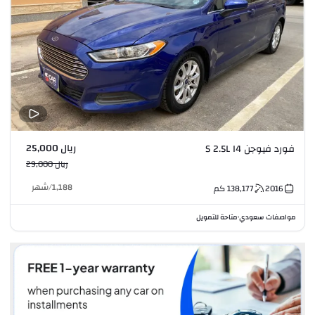
ريال 25,000
فورد فيوجن S 2.5L I4
ريال 29,000
1,188
/
شهر
2016
138,177
كم
مواصفات سعودي
متاحة للتمويل
•