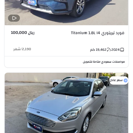
ريال 100,000
فورد تيريتوري Titanium 1.8L I4
2,190
/
شهر
2024
19,462
كم
مواصفات سعودي
متاحة للتمويل
•
سعر عادل