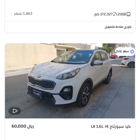
1,863
/
شهر
2018
172,327
كم
كوري
متاحة للتمويل
•
سعر عادل
ريال 60,000
كيا سبورتاج LX 1.6L I4