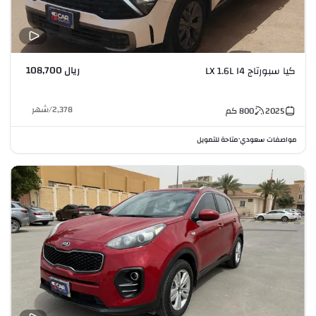
ريال 108,700
كيا سبورتاج LX 1.6L I4
2,378
/
شهر
2025
800
كم
مواصفات سعودي
متاحة للتمويل
•