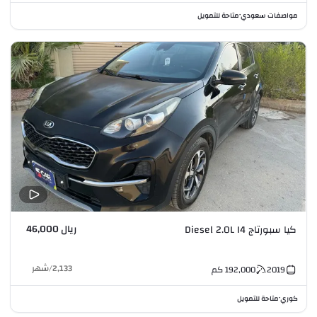
مواصفات سعودي
متاحة للتمويل
•
ريال 46,000
كيا سبورتاج Diesel 2.0L I4
2,133
/
شهر
2019
192,000
كم
كوري
متاحة للتمويل
•