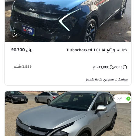
ريال 90,700
كيا سبورتاج Turbocharged 1.6L I4
1,989
/
شهر
2025
13,000
كم
مواصفات سعودي
متاحة للتمويل
•
سعر جيد