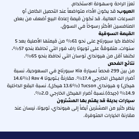
تعزز الراحة وسهولة الاستخدام.
العيوب:
قد يكون الأداء متواضعاً عند التحميل الكامل أو
السرعات العالية. قد تكون قيمة إعادة البيع أضعف من بعض
المنافسين الأكثر رسوخاً في السوق.
القيمة السوقية
تحافظ كيا سبورتاج على نحو 61% من قيمتها الأصلية بعد 5
سنوات، متفوقةً على تويوتا راف فور التي تحافظ بنحو 57%،
لكنها أقل من هيونداي توسان التي تحافظ بنحو 65%.
نتائج الفحص
من بين 299 فحصاً لسيارة Kia سبورتاج في السعودية، نسبة
أضرار الهيكل الخارجي 17.4%. مقارنةً بـتويوتا Rav 4 (14.6%
هيكل) و هيونداي Tucson (13.6% هيكل). نسبة البقع الداخلية
14.9% (جيدة).نسبة أضرار الهيكل الخارجي 2.0%.
سيارات بديلة قد يهتم بها المشترون
ينظر كثير من المشترين أيضاً إلى هيونداي، تويوتا، نيسان عند
مقارنة الخيارات المتوفرة.