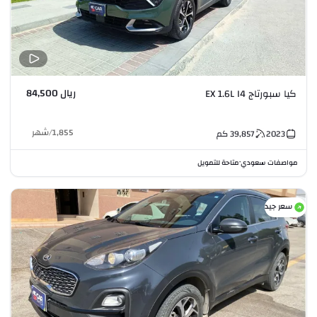
ريال 84,500
كيا سبورتاج EX 1.6L I4
1,855
/
شهر
2023
39,857
كم
مواصفات سعودي
متاحة للتمويل
•
سعر جيد