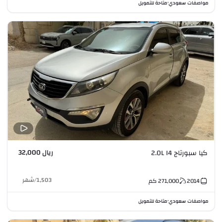
مواصفات سعودي
متاحة للتمويل
•
ريال 32,000
كيا سبورتاج 2.0L I4
1,503
/
شهر
2014
271,000
كم
مواصفات سعودي
متاحة للتمويل
•