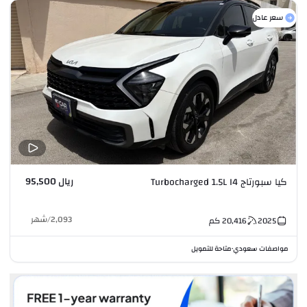
سعر عادل
ريال 95,500
كيا سبورتاج Turbocharged 1.5L I4
2,093
/
شهر
2025
20,416
كم
مواصفات سعودي
متاحة للتمويل
•