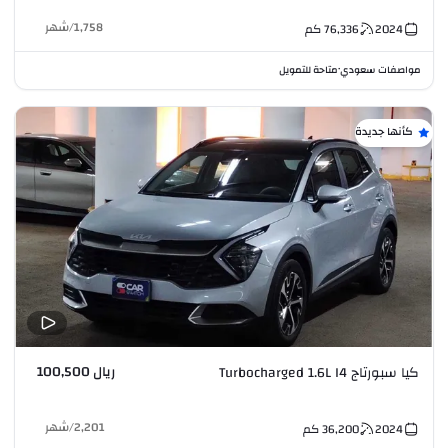
1,758
/
شهر
2024
76,336
كم
مواصفات سعودي
متاحة للتمويل
•
كأنها جديدة
ريال 100,500
كيا سبورتاج Turbocharged 1.6L I4
2,201
/
شهر
2024
36,200
كم