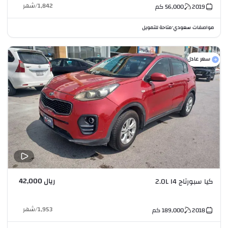
1,842
/
شهر
2019
56,000
كم
مواصفات سعودي
متاحة للتمويل
•
سعر عادل
ريال 42,000
كيا سبورتاج 2.0L I4
1,953
/
شهر
2018
189,000
كم