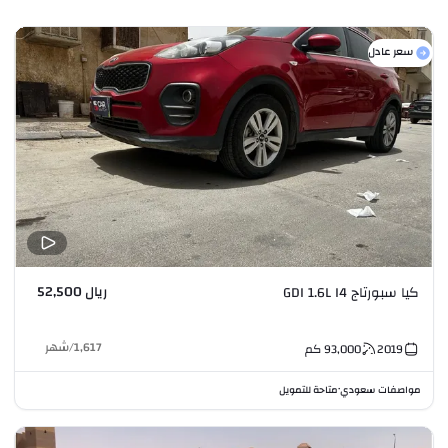
سعر عادل
ريال 52,500
كيا سبورتاج GDI 1.6L I4
1,617
/
شهر
2019
93,000
كم
مواصفات سعودي
متاحة للتمويل
•