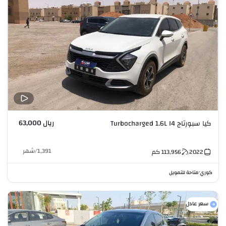
ريال 63,000
كيا سبورتاج Turbocharged 1.6L I4
1,391
/
شهر
2022
113,956
كم
كوري
متاحة للتمويل
•
سعر عادل