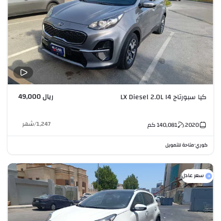
ريال 49,000
كيا سبورتاج LX Diesel 2.0L I4
1,247
/
شهر
2020
140,081
كم
كوري
متاحة للتمويل
•
سعر عادل