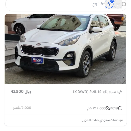
2
ريال 43,500
كيا سبورتاج LX (AWD) 2.4L I4
2,020
/
شهر
2019
212,000
كم
مواصفات سعودي
متاحة للتمويل
•