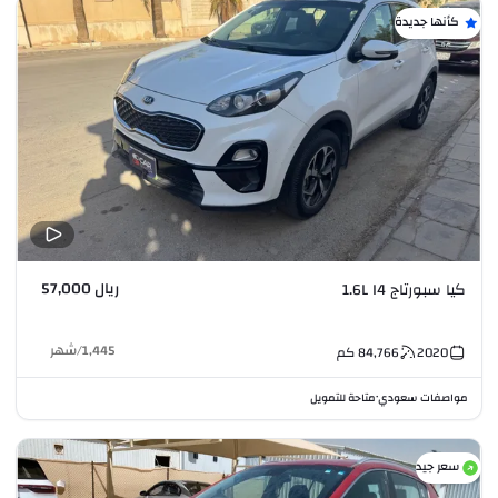
كأنها جديدة
ريال 57,000
كيا سبورتاج 1.6L I4
1,445
/
شهر
2020
84,766
كم
مواصفات سعودي
متاحة للتمويل
•
سعر جيد