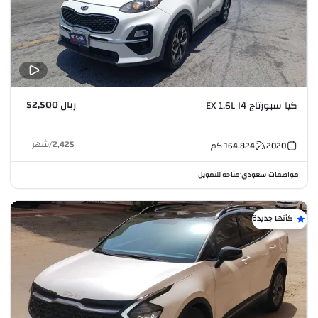
ريال 52,500
كيا سبورتاج EX 1.6L I4
2,425
/
شهر
2020
164,824
كم
مواصفات سعودي
متاحة للتمويل
•
كأنها جديدة