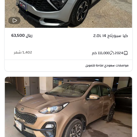
ريال 63,500
كيا سبورتاج 2.0L I4
1,402
/
شهر
2024
111,000
كم
مواصفات سعودي
متاحة للتمويل
•