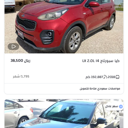
ريال 38,500
كيا سبورتاج LX 2.0L I4
1,795
/
شهر
2018
192,887
كم
مواصفات سعودي
متاحة للتمويل
•
سعر عادل