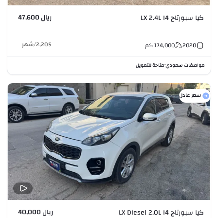
ريال 47,600
كيا سبورتاج LX 2.4L I4
2,205
/
شهر
2020
174,000
كم
مواصفات سعودي
متاحة للتمويل
•
سعر عادل
ريال 40,000
كيا سبورتاج LX Diesel 2.0L I4