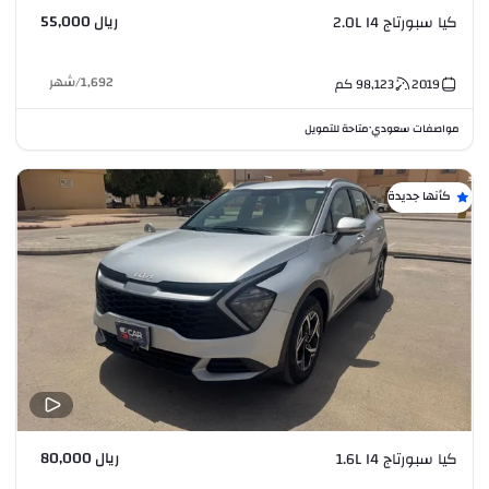
ريال 55,000
كيا سبورتاج 2.0L I4
1,692
/
شهر
2019
98,123
كم
مواصفات سعودي
متاحة للتمويل
•
كأنها جديدة
ريال 80,000
كيا سبورتاج 1.6L I4