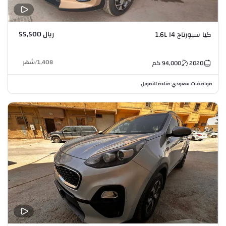
ريال 55,500
كيا سبورتاج 1.6L I4
1,408
/
شهر
2020
94,000
كم
مواصفات سعودي
متاحة للتمويل
•