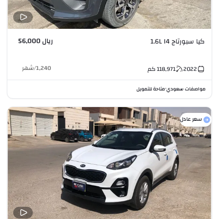
ريال 56,000
كيا سبورتاج 1.6L I4
1,240
/
شهر
2022
118,971
كم
مواصفات سعودي
متاحة للتمويل
•
سعر عادل