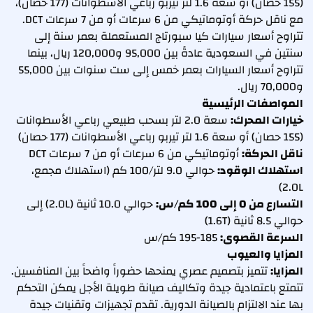
(155 حصان) أو سعة 1.6 لتر تيربو رباعي الأسطوانات (177 حصان)،
مع ناقل حركة أوتوماتيكي من 6 سرعات أو من 7 سرعات DCT.
تتراوح أسعار سيارات كيا سبورتاج المستعملة بعمر سنة إلى
سنتين في السعودية عادةً بين 95,000 و120,000 ريال، بينما
تتراوح أسعار السيارات بعمر خمس إلى ست سنوات بين 55,000
و70,000 ريال.
المواصفات الرئيسية
خيارات المحرك:
سعة 2.0 لتر بسحب طبيعي رباعي الأسطوانات
(155 حصان) أو سعة 1.6 لتر تيربو رباعي الأسطوانات (177 حصان)
ناقل الحركة:
أوتوماتيكي من 6 سرعات أو من 7 سرعات DCT
استهلاك الوقود:
حوالي 9.0 لتر/100 كم (استهلاك مجمع،
2.0L)
التسارع من 0 إلى 100 كم/س:
حوالي 10.0 ثانية (2.0L) إلى
حوالي 8.5 ثانية (1.6T)
السرعة القصوى:
185-195 كم/س
المزايا والعيوب
المزايا:
تتميز بتصميم عصري يمنحها حضوراً واضحاً بين المنافسين.
تتمتع باعتمادية جيدة وتكاليف صيانة طويلة الأجل يمكن التحكم
بها عند الالتزام بالصيانة الدورية. تقدم تجهيزات وتقنيات جيدة