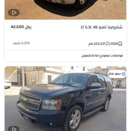
ريال 42,500
شفروليه تاهو LT 5.3L V8
1,975
/
شهر
2014
125,537
كم
مواصفات سعودي
متاحة للتمويل
•
سعر عادل