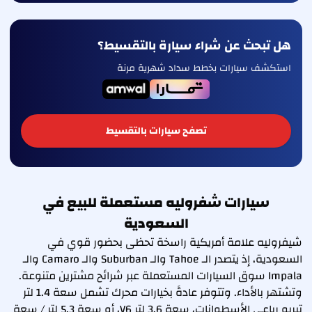
هل تبحث عن شراء سيارة بالتقسيط؟
استكشف سيارات بخطط سداد شهرية مرنة
تصفح سيارات بالتقسيط
سيارات شفروليه مستعملة للبيع في
السعودية
شيفروليه علامة أمريكية راسخة تحظى بحضور قوي في
السعودية، إذ يتصدر الـ Tahoe والـ Suburban والـ Camaro والـ
Impala سوق السيارات المستعملة عبر شرائح مشترين متنوعة.
وتشتهر بالأداء. وتتوفر عادةً بخيارات محرك تشمل سعة 1.4 لتر
تيربو رباعي الأسطوانات، سعة 3.6 لتر V6، أو سعة 5.3 لتر / سعة