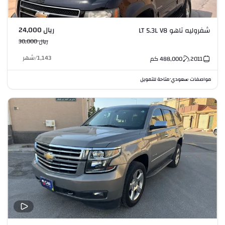
ريال 24,000
شفروليه تاهو LT 5.3L V8
ريال 30,000
1,143
/
شهر
2011
488,000
كم
مواصفات سعودي
متاحة للتمويل
•