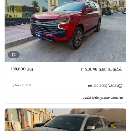
ريال 138,000
شفروليه تاهو LT 5.3L V8
2,928
/
شهر
2021
139,200
كم
مواصفات سعودي
متاحة للتمويل
•