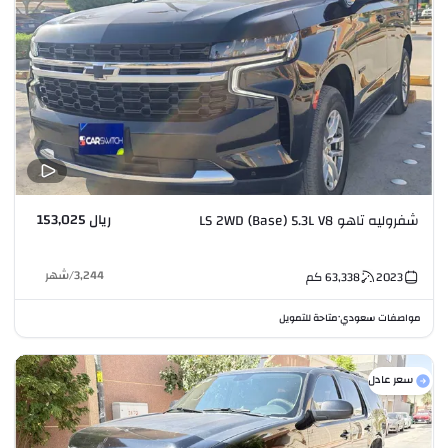
ريال 153,025
شفروليه تاهو LS 2WD (Base) 5.3L V8
3,244
/
شهر
2023
63,338
كم
مواصفات سعودي
متاحة للتمويل
•
سعر عادل