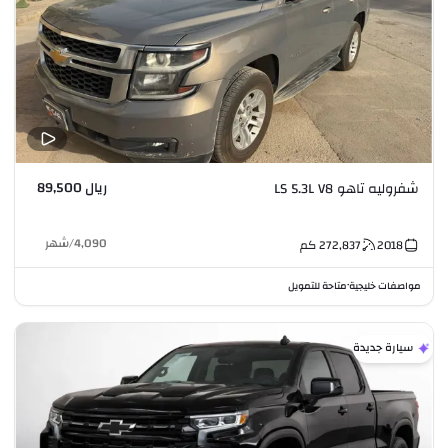
ريال 89,500
شفروليه تاهو LS 5.3L V8
4,090
/
شهر
2018
272,837
كم
مواصفات خليجية
متاحة للتمويل
•
سيارة جديدة