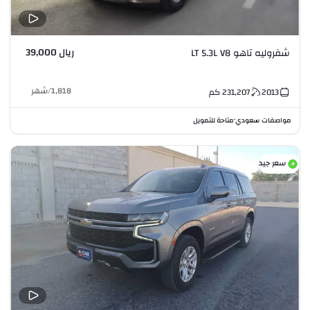
ريال 39,000
شفروليه تاهو LT 5.3L V8
1,818
/
شهر
2013
231,207
كم
مواصفات سعودي
متاحة للتمويل
•
سعر جيد