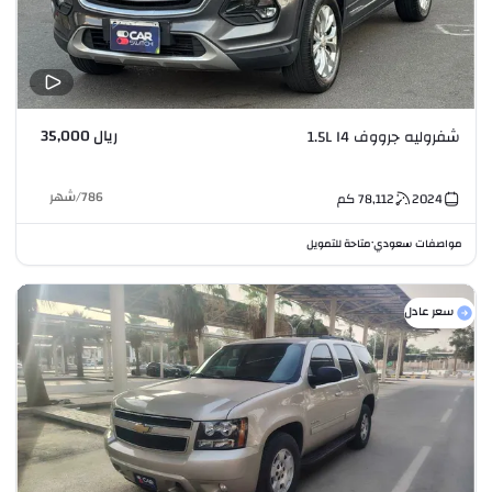
ريال 35,000
شفروليه جرووف 1.5L I4
786
/
شهر
2024
78,112
كم
مواصفات سعودي
متاحة للتمويل
•
سعر عادل