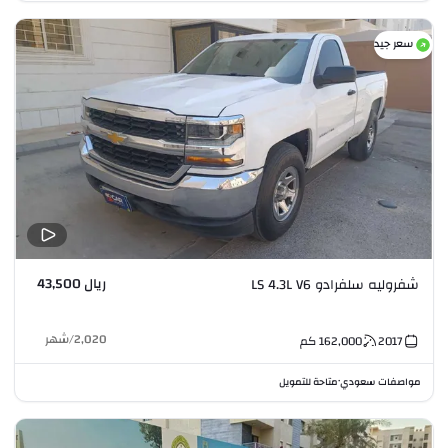
سعر جيد
ريال 43,500
شفروليه سلفرادو LS 4.3L V6
2,020
/
شهر
2017
162,000
كم
مواصفات سعودي
متاحة للتمويل
•