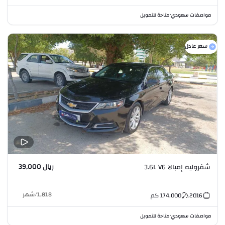
مواصفات سعودي
متاحة للتمويل
•
سعر عادل
ريال 39,000
شفروليه إمبالا 3.6L V6
1,818
/
شهر
2016
174,000
كم
مواصفات سعودي
متاحة للتمويل
•