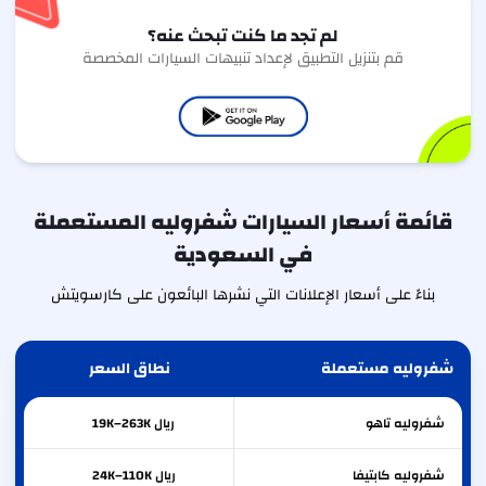
لم تجد ما كنت تبحث عنه؟
قم بتنزيل التطبيق لإعداد تنبيهات السيارات المخصصة
قائمة أسعار السيارات شفروليه المستعملة
في السعودية
بناءً على أسعار الإعلانات التي نشرها البائعون على كارسويتش
شفروليه مستعملة
نطاق السعر
شفروليه
تاهو
ريال 19K–263K
شفروليه
كابتيفا
ريال 24K–110K