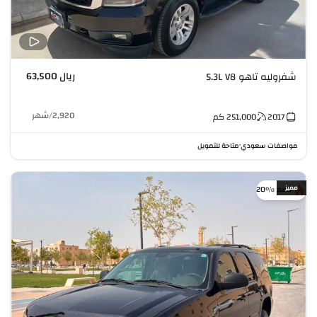
ريال 63,500
شفروليه تاهو 5.3L V8
2,920
/
شهر
2017
251,000
كم
مواصفات سعودي
متاحة للتمويل
•
مميز
خصم %20