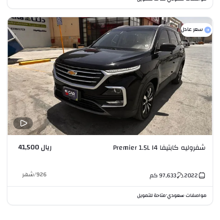
سعر عادل
ريال 41,500
شفروليه كابتيفا Premier 1.5L I4
926
/
شهر
2022
97,633
كم
مواصفات سعودي
متاحة للتمويل
•