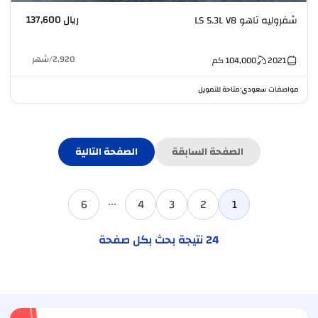
ريال 137,600
شفروليه تاهو LS 5.3L V8
2,920
/
شهر
2021
104,000
كم
مواصفات سعودي
متاحة للتمويل
•
الصفحة السابقة
الصفحة التالية
...
6
4
3
2
1
24
نتيجة بحث بكل صفحة