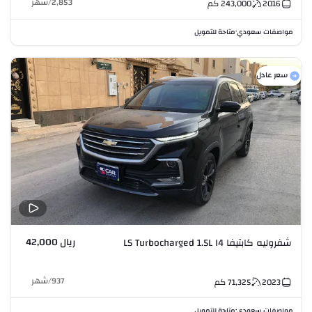
2,853
/
شهر
2016
243,000
كم
مواصفات سعودي
متاحة للتمويل
•
سعر عادل
ريال 42,000
شفروليه كابتيفا LS Turbocharged 1.5L I4
937
/
شهر
2023
71,325
كم
مواصفات سعودي
متاحة للتمويل
•