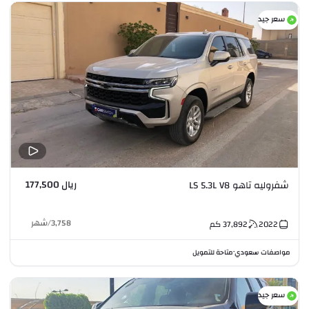
سعر جيد
ريال 177,500
شفروليه تاهو LS 5.3L V8
3,758
/
شهر
2022
37,892
كم
مواصفات سعودي
متاحة للتمويل
•
سعر جيد