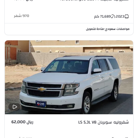
970
/
شهر
2023
71,689
كم
مواصفات سعودي
متاحة للتمويل
•
ريال 62,000
شفروليه سوبربان LS 5.3L V8