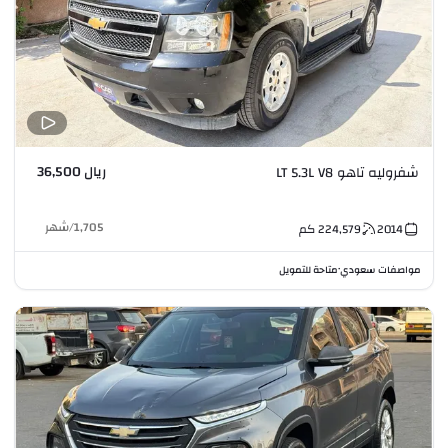
ريال 36,500
شفروليه تاهو LT 5.3L V8
1,705
/
شهر
2014
224,579
كم
مواصفات سعودي
متاحة للتمويل
•