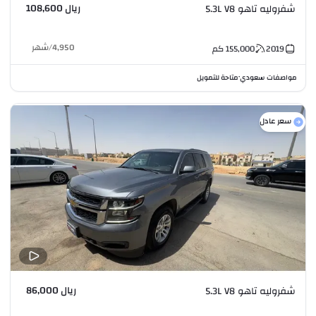
ريال 108,600
شفروليه تاهو 5.3L V8
4,950
/
شهر
2019
155,000
كم
مواصفات سعودي
متاحة للتمويل
•
سعر عادل
ريال 86,000
شفروليه تاهو 5.3L V8