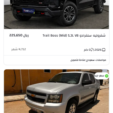
ريال 225,650
شفروليه سلفرادو Trail Boss (Mid) 5.3L V8
4,712
/
شهر
2026
0
كم
مواصفات سعودي
متاحة للتمويل
•
سعر جيد