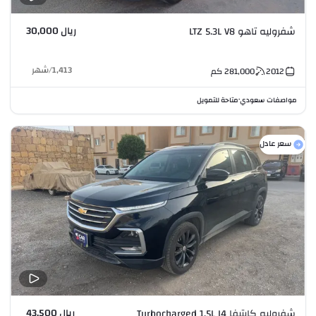
ريال 30,000
شفروليه تاهو LTZ 5.3L V8
1,413
/
شهر
2012
281,000
كم
مواصفات سعودي
متاحة للتمويل
•
سعر عادل
ريال 43,500
شفروليه كابتيفا Turbocharged 1.5L I4