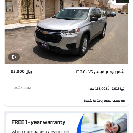
سعر جيد
ريال 52,000
شفروليه ترافيرس LT 3.6L V6
1,602
/
شهر
2019
118,005
كم
مواصفات سعودي
متاحة للتمويل
•