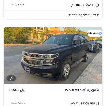
3,933
/
شهر
2019
184,718
كم
مواصفات سعودي
متاحة للتمويل
•
سعر عادل
ريال 56,500
شفروليه تاهو LS 5.3L V8
2,605
/
شهر
2015
212,940
كم