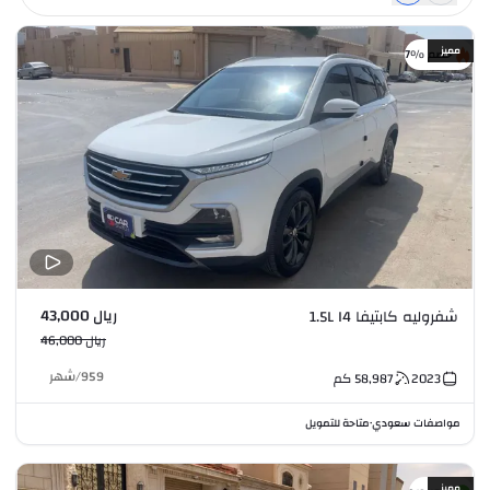
مميز
خصم %7
ريال 43,000
شفروليه كابتيفا 1.5L I4
ريال 46,000
959
/
شهر
2023
58,987
كم
مواصفات سعودي
متاحة للتمويل
•
مميز