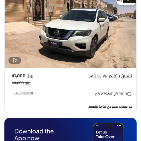
خصم %7
ريال 41,000
نيسان باثفندر SV 3.5L V6
ريال 44,000
1,908
/
شهر
2019
275,501
كم
مواصفات سعودي
متاحة للتمويل
•