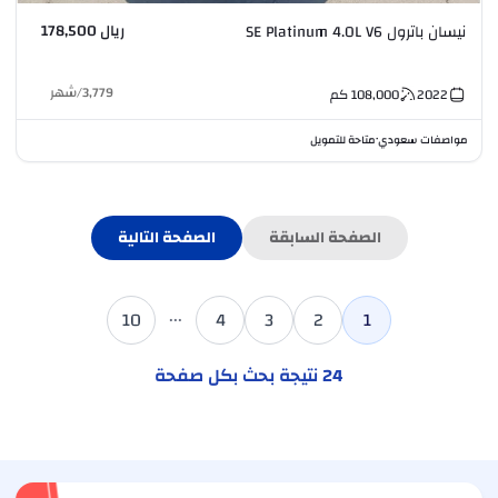
ريال 178,500
نيسان باترول SE Platinum 4.0L V6
3,779
/
شهر
2022
108,000
كم
مواصفات سعودي
متاحة للتمويل
•
الصفحة السابقة
الصفحة التالية
...
10
4
3
2
1
24
نتيجة بحث بكل صفحة