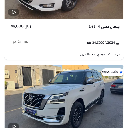
ريال 48,000
نيسان صني 1.6L I4
1,067
/
شهر
2024
34,500
كم
مواصفات سعودي
متاحة للتمويل
•
كأنها جديدة