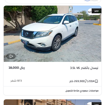
مميز
سعر جيد
ريال 18,000
نيسان باثفندر 3.5L V6
873
/
شهر
2014
269,900
كم
مواصفات سعودي
متاحة للتمويل
•
مميز