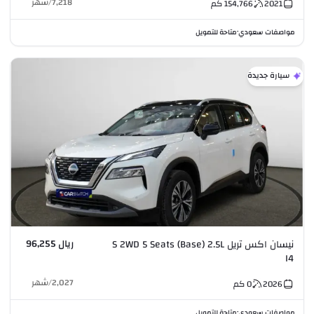
7,218
/
شهر
2021
154,766
كم
مواصفات سعودي
متاحة للتمويل
•
سيارة جديدة
ريال 96,255
نيسان اكس تريل S 2WD 5 Seats (Base) 2.5L
I4
2,027
/
شهر
2026
0
كم
مواصفات سعودي
متاحة للتمويل
•