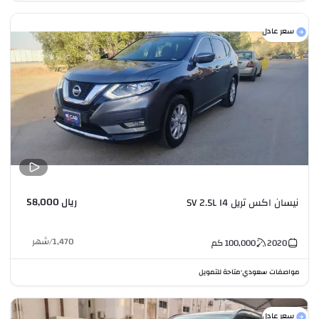
سعر عادل
ريال 58,000
نيسان اكس تريل SV 2.5L I4
1,470
/
شهر
2020
100,000
كم
مواصفات سعودي
متاحة للتمويل
•
سعر عادل