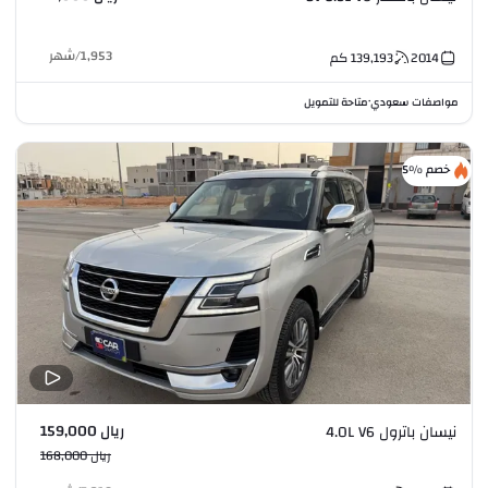
1,953
/
شهر
2014
139,193
كم
مواصفات سعودي
متاحة للتمويل
•
خصم %5
ريال 159,000
نيسان باترول 4.0L V6
ريال 168,000