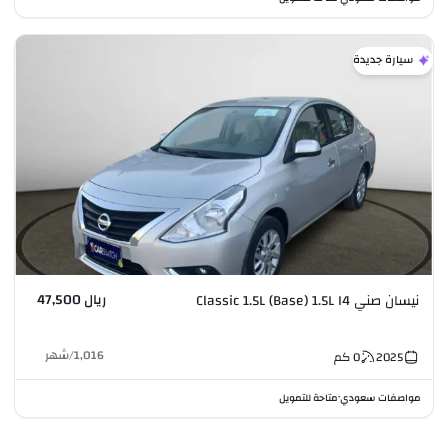
سيارة جديدة
ريال 47,500
نيسان صني Classic 1.5L (Base) 1.5L I4
1,016
/
شهر
2025
0
كم
مواصفات سعودي
متاحة للتمويل
•