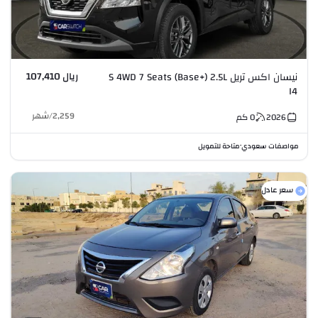
ريال 107,410
نيسان اكس تريل S 4WD 7 Seats (Base+) 2.5L
I4
2,259
/
شهر
2026
0
كم
مواصفات سعودي
متاحة للتمويل
•
سعر عادل