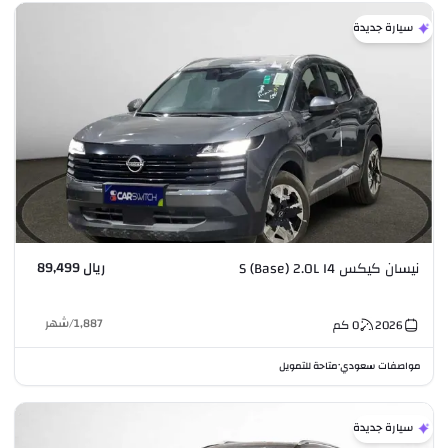
سيارة جديدة
ريال 89,499
نيسان كيكس S (Base) 2.0L I4
1,887
/
شهر
2026
0
كم
مواصفات سعودي
متاحة للتمويل
•
سيارة جديدة