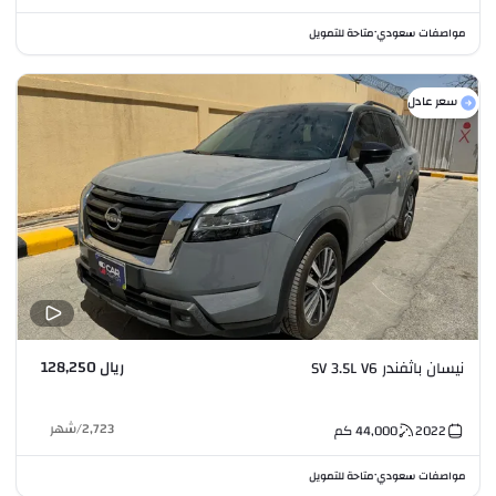
مواصفات سعودي
متاحة للتمويل
•
سعر عادل
ريال 128,250
نيسان باثفندر SV 3.5L V6
2,723
/
شهر
2022
44,000
كم
مواصفات سعودي
متاحة للتمويل
•