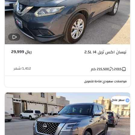
ريال 29,999
نيسان اكس تريل 2.5L I4
1,412
/
شهر
2015
215,500
كم
مواصفات سعودي
متاحة للتمويل
•
سعر عادل