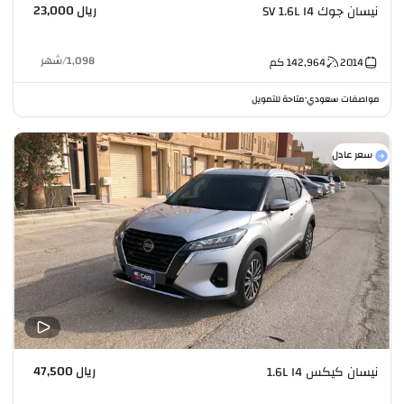
ريال 23,000
نيسان جوك SV 1.6L I4
1,098
/
شهر
2014
142,964
كم
مواصفات سعودي
متاحة للتمويل
•
سعر عادل
ريال 47,500
نيسان كيكس 1.6L I4