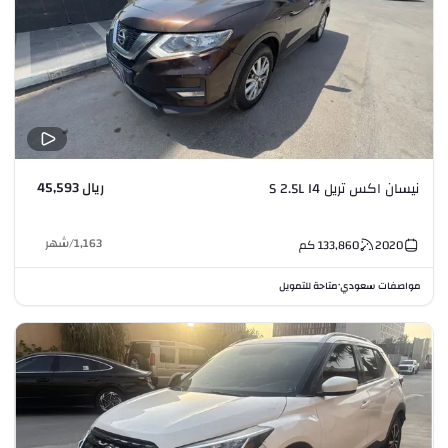
ريال 45,593
نيسان اكس تريل S 2.5L I4
1,163
/
شهر
2020
133,860
كم
مواصفات سعودي
متاحة للتمويل
•