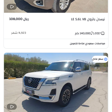
ريال 108,000
نيسان باترول LE 5.6L V8
4,923
/
شهر
2017
140,000
كم
مواصفات سعودي
متاحة للتمويل
•
سعر عادل