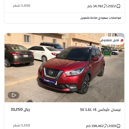
1,056
/
شهر
2022
34,782
كم
مواصفات سعودي
متاحة للتمويل
•
قابل للتفاوض
ريال 33,250
نيسان كيكس SV 1.6L I4
1,559
/
شهر
2019
198,462
كم