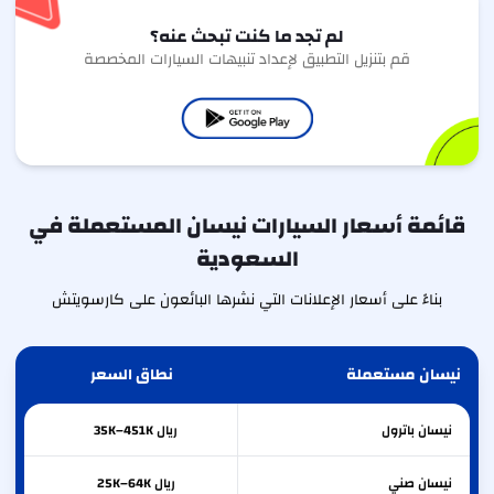
لم تجد ما كنت تبحث عنه؟
قم بتنزيل التطبيق لإعداد تنبيهات السيارات المخصصة
قائمة أسعار السيارات نيسان المستعملة في
السعودية
بناءً على أسعار الإعلانات التي نشرها البائعون على كارسويتش
نيسان مستعملة
نطاق السعر
نيسان
باترول
ريال 35K–451K
نيسان
صني
ريال 25K–64K