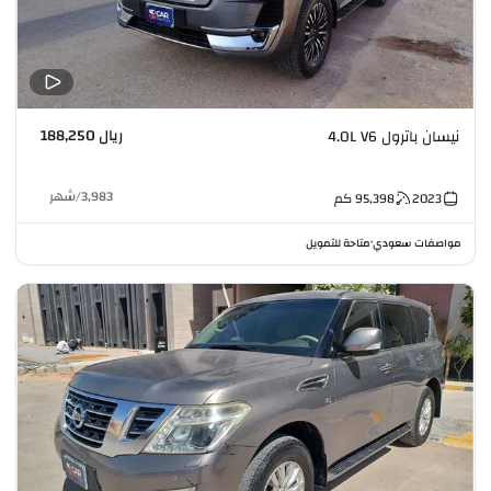
ريال 188,250
نيسان باترول 4.0L V6
3,983
/
شهر
2023
95,398
كم
مواصفات سعودي
متاحة للتمويل
•