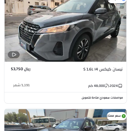
ريال 53,750
نيسان كيكس S 1.6L I4
1,191
/
شهر
2024
48,000
كم
مواصفات سعودي
متاحة للتمويل
•
سعر ممتاز