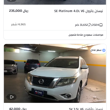
ريال 235,000
نيسان باترول SE Platinum 4.0L V6
4,965
/
شهر
2024
31,652
كم
مواصفات سعودي
متاحة للتمويل
•
سعر عادل
ريال 42,000
نيسان باثفندر SV 3.5L V6