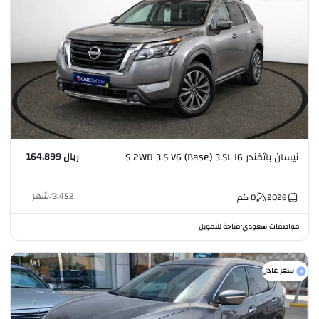
ريال 164,899
نيسان باثفندر S 2WD 3.5 V6 (Base) 3.5L I6
3,452
/
شهر
2026
0
كم
مواصفات سعودي
متاحة للتمويل
•
سعر عادل