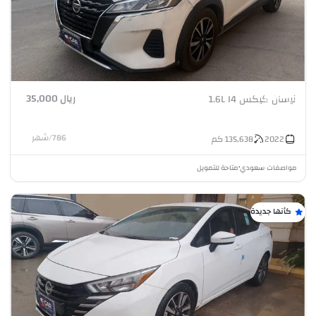
ريال 35,000
نيسان كيكس 1.6L I4
786
/
شهر
2022
135,638
كم
مواصفات سعودي
متاحة للتمويل
•
كأنها جديدة