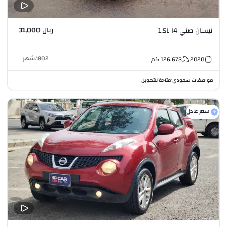
ريال 31,000
نيسان صني 1.5L I4
802
/
شهر
2020
126,678
كم
مواصفات سعودي
متاحة للتمويل
•
سعر عادل