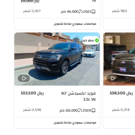
I4
ريال 115,000
963
/
شهر
2,417
/
شهر
2021
46,000
كم
مواصفات سعودي
متاحة للتمويل
•
سعر جيد
ريال 108,500
ريال 103,500
فورد اكسبدشن XLT
3.5L V6
2,374
/
شهر
2,596
/
شهر
2020
116,000
كم
مواصفات سعودي
متاحة للتمويل
•