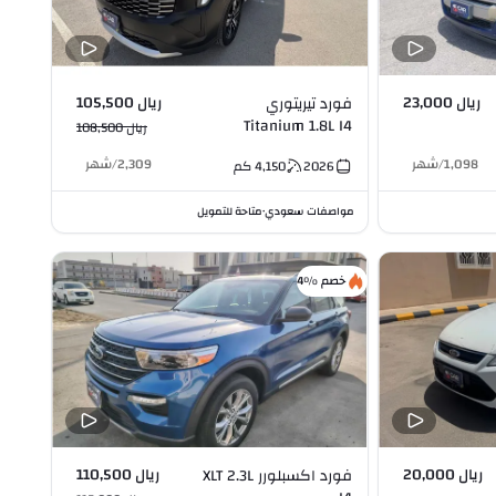
ريال 23,000
ريال 105,500
فورد تيريتوري
Titanium 1.8L I4
ريال 108,500
1,098
/
شهر
2,309
/
شهر
2026
4,150
كم
مواصفات سعودي
متاحة للتمويل
•
خصم %4
ريال 20,000
ريال 110,500
فورد اكسبلورر XLT 2.3L