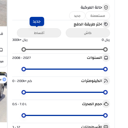
حالة المركبة
مستعملة
جديد
جديد
اختر طريقة الدفع
كاش
أقساط
فور
ريال
0
ريال
300k+
السنوات
2008 - 2027
موا
س
الكيلومترات
كم
0 - 200k+
حجم المحرك
0.5 - 7.0
L
الأسطوانات
3 - 12