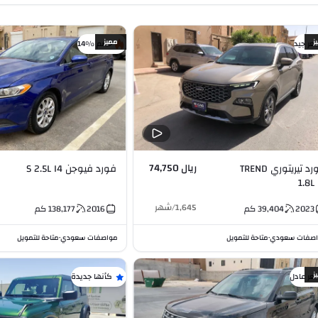
ز
مميز
عر جيد
خصم %14
ريال 74,750
فورد تيريتوري TREND
فورد فيوجن S 2.5L I4
1.8L 
1,645
/
شهر
2023
39,404
كم
2016
138,177
كم
صفات سعودي
متاحة للتمويل
مواصفات سعودي
متاحة للتمويل
•
•
ز
عر عادل
كأنها جديدة