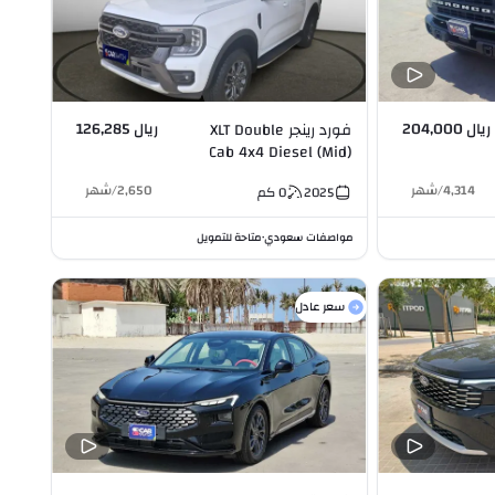
ريال 204,000
ريال 126,285
فورد رينجر XLT Double
Cab 4x4 Diesel (Mid)
2.0L I4
4,314
/
شهر
2,650
/
شهر
2025
0
كم
مواصفات سعودي
متاحة للتمويل
•
سعر عادل