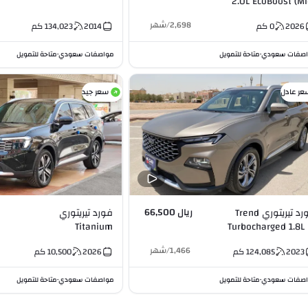
2.0L EcoBoost (Mi
2.0L 
2,698
/
شهر
2026
0
كم
2014
134,023
كم
صفات سعودي
متاحة للتمويل
مواصفات سعودي
متاحة للتمويل
•
•
عر عادل
سعر جيد
ريال 66,500
فورد تيريتوري Trend
فورد تيريتوري
Titanium
Turbocharged 1.8L 
Turbocharged 1.8L I4
1,466
/
شهر
2023
124,085
كم
2026
10,500
كم
صفات سعودي
متاحة للتمويل
مواصفات سعودي
متاحة للتمويل
•
•