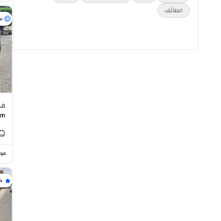
الطائف
س
فو
um
I4
موا
ك