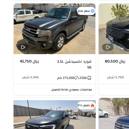
سعر عادل
ريال 80,500
ريال 41,750
فورد اكسبدشن 3.5L
V6
1,769
/
شهر
1,941
/
شهر
2016
271,000
كم
مواصفات سعودي
متاحة للتمويل
•
خصم %3