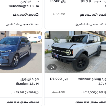
ريال 26,500
فورد تورس SEL 3.5L
فورد تيريتوري
Turbocharged 1.8L I4
1,255
/
شهر
2012
291,280
كم
2026
6,800
كم
صفات سعودي
متاحة للتمويل
مواصفات سعودي
متاحة للتمويل
•
•
سعر عادل
ريال 175,000
فورد برونكو Wildtrak
فورد تيريتوري
Titanium 1.8L I4
2.7L 
3,705
/
شهر
2021
112,000
كم
2024
19,462
كم
صفات سعودي
متاحة للتمويل
مواصفات سعودي
متاحة للتمويل
•
•