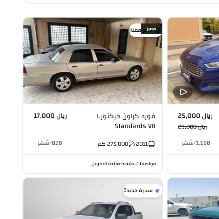
مميز
سعر ممتاز
ريال 25,000
ريال 17,000
فورد كراون فيكتوريا
Standards V8
ريال 29,000
1,188
/
شهر
828
/
شهر
2011
275,000
كم
مواصفات خليجية
متاحة للتمويل
•
سيارة جديدة