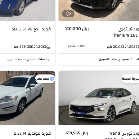
ريال 110,000
رد تيريتوري
فورد ايدج SEL 3.5L V6
Titanium 1.
2,406
/
شهر
2025
20,053
كم
2013
238,000
كم
صفات سعودي
متاحة للتمويل
مواصفات سعودي
متاحة للتمويل
•
•
يارة جديدة
سعر عادل
ريال 128,565
فورد تورس Trend
فورد مونديو 2.3L I4