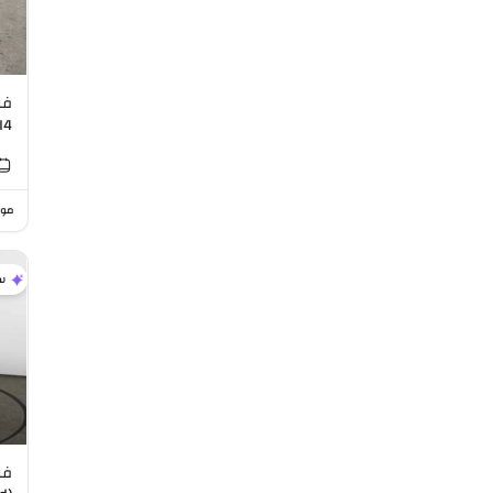
فو
8L I4
موا
س