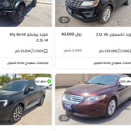
ريال 43,500
د اكسبلورر 3.5L V6
فورد برونكو Big Bend
2.3L I4
2,020
/
شهر
2016
219,000
كم
2025
15,834
كم
صفات سعودي
متاحة للتمويل
مواصفات سعودي
متاحة للتمويل
•
•
عر عادل
سعر جيد