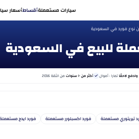
سيارات مستعملة
أقساط
أسعار سيار
 نوع فورد في السعودية
 وادفع لاحقًا
تمارا · أموال
أكثر من ١٠ سنوات
من الثقة 2016
د تيريتوري مستعملة
فورد اكسبلورر مستعملة
فورد ايدج مستعملة