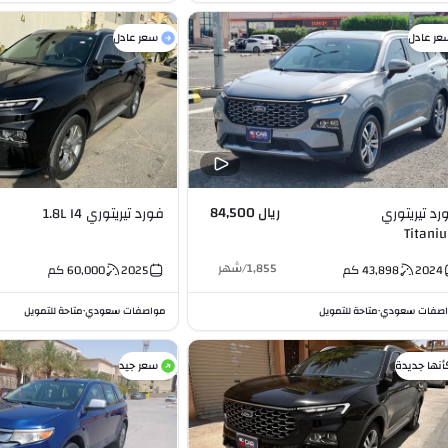
عر عادل
سعر عادل
ريال 84,500
رد تيريتوري
فورد تيريتوري 1.8L I4
Titani
Turbocharged 1.8L 
1,855
/
شهر
2024
43,898
كم
2025
60,000
كم
صفات سعودي
متاحة للتمويل
مواصفات سعودي
متاحة للتمويل
•
•
أنها جديدة
سعر جيد