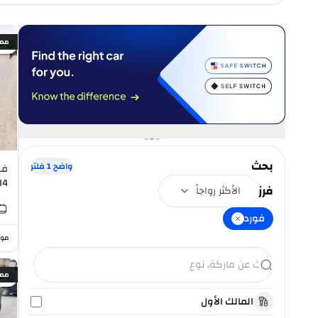
ممي
س
بحث
واضح
1
فلتر
I4
فرز
الأكثر رواجاً
فورد
موا
ممي
س
المالك الأول