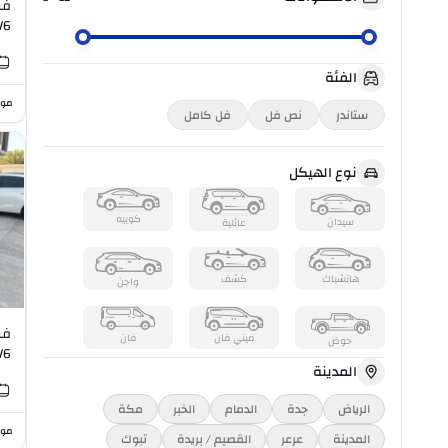
V6
الفئة
موا
ستاندر
نص فل
فل كامل
نوع الهيكل
كوبيه
سيدان
عائلية
هاتشباك
كشف
واجن
ميني فان
فان
حوض
V6
المدينة
الرياض
جدة
الدمام
الخبر
مكة
موا
المدينة
عرعر
القصيم / بريدة
تبوك