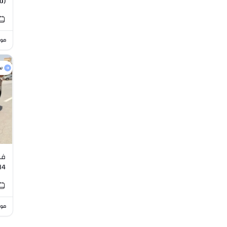
d)
I4
موا
س
I4
موا