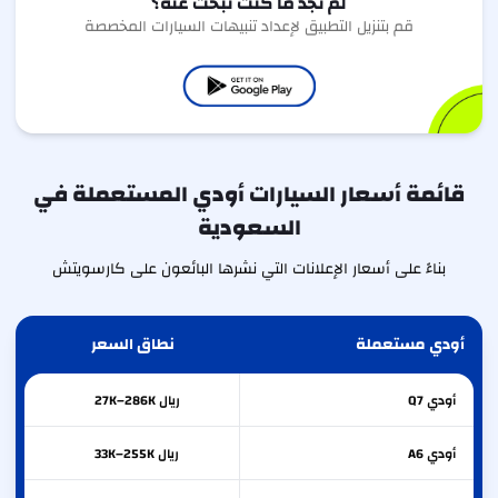
لم تجد ما كنت تبحث عنه؟
قم بتنزيل التطبيق لإعداد تنبيهات السيارات المخصصة
قائمة أسعار السيارات أودي المستعملة في
السعودية
بناءً على أسعار الإعلانات التي نشرها البائعون على كارسويتش
أودي مستعملة
نطاق السعر
أودي
Q7
ريال 27K–286K
أودي
A6
ريال 33K–255K