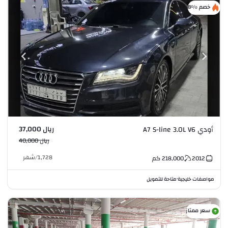
خصم %8
ريال 37,000
أودي A7 S-line 3.0L V6
ريال 40,000
1,728
/
شهر
2012
218,000
كم
مواصفات خليجية
متاحة للتمويل
•
سعر ممتاز