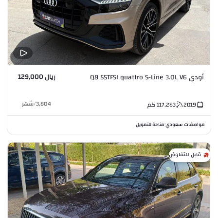
ريال 129,000
أودي Q8 55TFSI quattro S-Line 3.0L V6
3,804
/
شهر
2019
117,283
كم
مواصفات سعودي
متاحة للتمويل
•
قابل للتفاوض