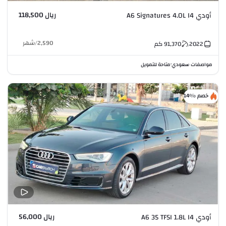
ريال 118,500
أودي A6 Signatures 4.0L I4
2,590
/
شهر
2022
91,370
كم
مواصفات سعودي
متاحة للتمويل
•
خصم %14
ريال 56,000
أودي A6 35 TFSI 1.8L I4