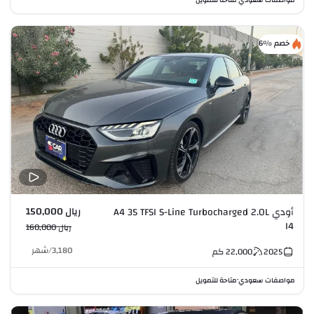
خصم %6
ريال 150,000
أودي A4 35 TFSI S-Line Turbocharged 2.0L
I4
ريال 160,000
3,180
/
شهر
2025
22,000
كم
مواصفات سعودي
متاحة للتمويل
•