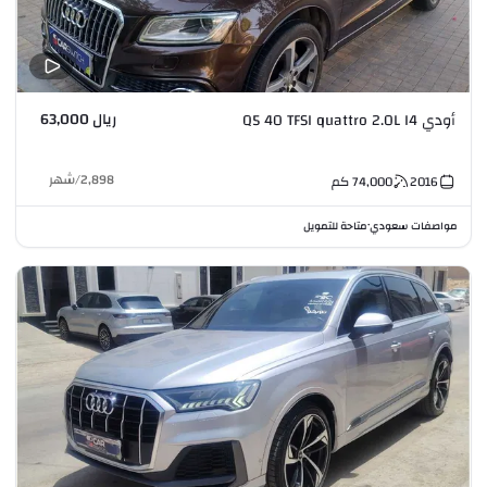
ريال 63,000
أودي Q5 40 TFSI quattro 2.0L I4
2,898
/
شهر
2016
74,000
كم
مواصفات سعودي
متاحة للتمويل
•