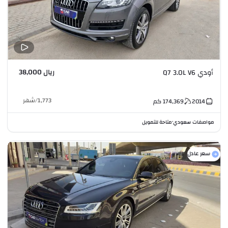
ريال 38,000
أودي Q7 3.0L V6
1,773
/
شهر
2014
174,369
كم
مواصفات سعودي
متاحة للتمويل
•
سعر عادل