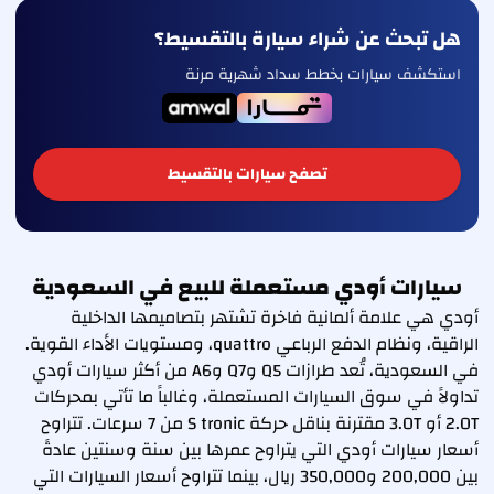
هل تبحث عن شراء سيارة بالتقسيط؟
استكشف سيارات بخطط سداد شهرية مرنة
تصفح سيارات بالتقسيط
سيارات أودي مستعملة للبيع في السعودية
أودي هي علامة ألمانية فاخرة تشتهر بتصاميمها الداخلية
الراقية، ونظام الدفع الرباعي quattro، ومستويات الأداء القوية.
في السعودية، تُعد طرازات Q5 وQ7 وA6 من أكثر سيارات أودي
تداولاً في سوق السيارات المستعملة، وغالباً ما تأتي بمحركات
2.0T أو 3.0T مقترنة بناقل حركة S tronic من 7 سرعات. تتراوح
أسعار سيارات أودي التي يتراوح عمرها بين سنة وسنتين عادةً
بين 200,000 و350,000 ريال، بينما تتراوح أسعار السيارات التي