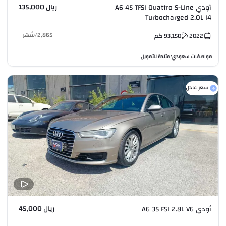
ريال 135,000
أودي A6 45 TFSI Quattro S-Line
Turbocharged 2.0L I4
2,865
/
شهر
2022
93,150
كم
مواصفات سعودي
متاحة للتمويل
•
سعر عادل
ريال 45,000
أودي A6 35 FSI 2.8L V6