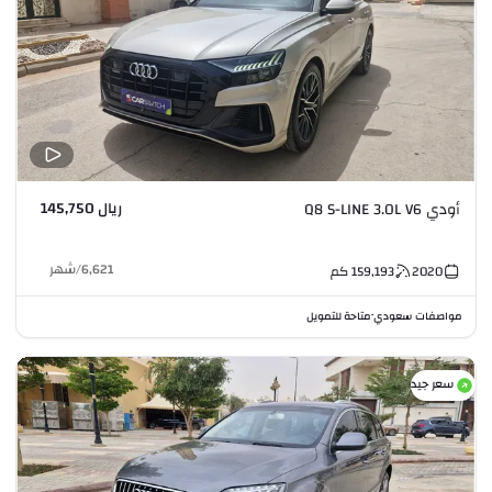
ريال 145,750
أودي Q8 S-LINE 3.0L V6
6,621
/
شهر
2020
159,193
كم
مواصفات سعودي
متاحة للتمويل
•
سعر جيد