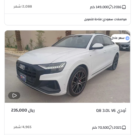
2,088
/
شهر
2016
149,000
كم
مواصفات سعودي
متاحة للتمويل
•
سعر عادل
ريال 235,000
أودي Q8 3.0L V6
4,965
/
شهر
2021
70,500
كم