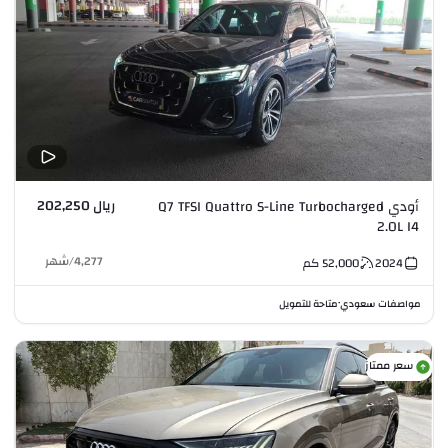
ريال 202,250
أودي Q7 TFSI Quattro S-Line Turbocharged
2.0L I4
4,277
/
شهر
2024
52,000
كم
مواصفات سعودي
متاحة للتمويل
•
سعر ممتاز