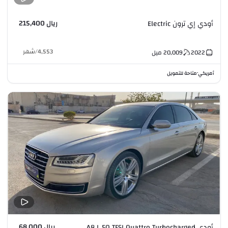
ريال 215,400
أودي إي ترون Electric
4,553
/
شهر
2022
20,009
ميل
أمريكي
متاحة للتمويل
•
ريال 68,000
أودي A8 L 50 TFSI Quattro Turbocharged