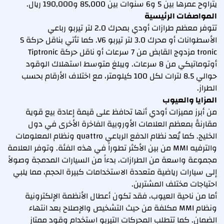
يتراوح عمرها بين 5 و6 سنوات بين 85,000 و190,000 ريال.
المواصفات الرئيسية
تتوفر معظم طرازات أودي بمحرك 2.0 لتر تيربو رباعي
الأسطوانات أو محرك 3.0 لتر تيربو V6. كما تأتي بناقل حركة S
tronic مزدوج القابض من 7 سرعات أو ناقل حركة Tiptronic
أوتوماتيكي من 8 سرعات. ويبلغ متوسط استهلاك الوقود
حوالي 8.5 لترات لكل 100 كيلومتر، مع اختلاف الأرقام بحسب
الطراز.
المزايا والعيوب
من أبرز مميزات أودي أنها تحافظ على قيمة إعادة بيع قوية
مقارنةً بمعظم العلامات الأوروبية الفاخرة الأخرى في دول
الخليج. كما يُعد نظام الدفع الرباعي quattro ونظام المعلومات
والترفيه MMI من بين الأكثر تطوراً في هذه الفئة. وتوفر العلامة
مجموعة واسعة من الطرازات، بدءاً من السيارات المدمجة وصولاً
إلى سيارات رياضية متعددة الاستخدامات كبيرة الحجم، مما يلبي
احتياجات مختلف المشترين.
أما من ناحية العيوب، فقد تكون أعطال الأنظمة الإلكترونية
ونظام MMI مكلفة من حيث التشخيص والإصلاح بعد انتهاء
الضمان. كما تتطلب المحركات التيربو استخدام وقود ممتاز