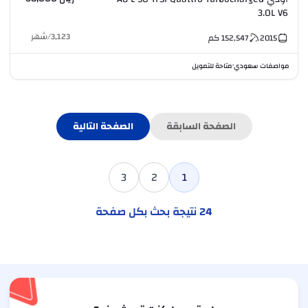
3.0L V6
3,123
/
شهر
2015
152,547
كم
مواصفات سعودي
متاحة للتمويل
•
الصفحة السابقة
الصفحة التالية
3
2
1
24
نتيجة بحث بكل صفحة