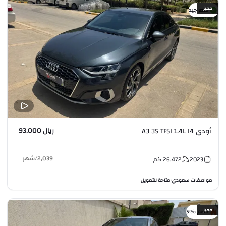
مميز
سعر جيد
ريال 93,000
أودي A3 35 TFSI 1.4L I4
2,039
/
شهر
2023
26,472
كم
مواصفات سعودي
متاحة للتمويل
•
مميز
خصم %5