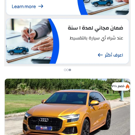
خصم %5