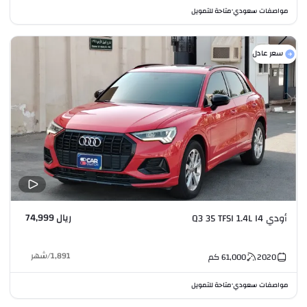
مواصفات سعودي
متاحة للتمويل
•
سعر عادل
ريال 74,999
أودي Q3 35 TFSI 1.4L I4
1,891
/
شهر
2020
61,000
كم
مواصفات سعودي
متاحة للتمويل
•