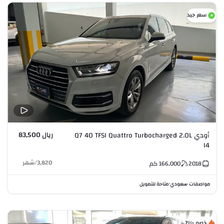
سعر جيد
ريال 83,500
أودي Q7 40 TFSI Quattro Turbocharged 2.0L
I4
3,820
/
شهر
2018
166,000
كم
مواصفات سعودي
متاحة للتمويل
•
خصم %7