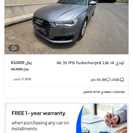
ريال 63,000
أودي A6 35 TFSI Turbocharged 1.8L I4
ريال 66,000
2,898
/
شهر
2016
59,380
كم
مواصفات سعودي
متاحة للتمويل
•