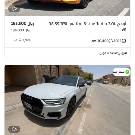
ريال 185,500
أودي Q8 55 TFSI quattro S-Line Turbo 3.0L
V6
ريال 195,000
3,926
/
شهر
2023
30,400
كم
اوروبي
متاحة للتمويل
•
سعر جيد