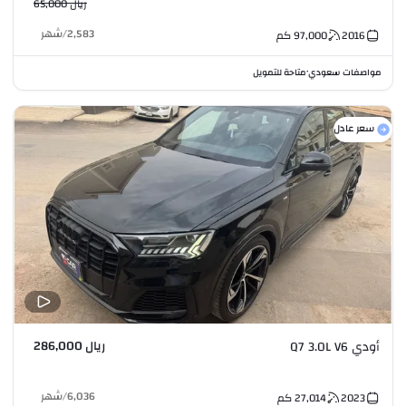
ريال 65,000
2,583
/
شهر
2016
97,000
كم
مواصفات سعودي
متاحة للتمويل
•
سعر عادل
ريال 286,000
أودي Q7 3.0L V6
6,036
/
شهر
2023
27,014
كم