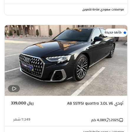
مواصفات سعودي
متاحة للتمويل
•
كأنها جديدة
ريال 339,000
أودي A8 55TFSI quattro 3.0L V6
7,149
/
شهر
2025
4,089
كم
مواصفات سعودي
متاحة للتمويل
•