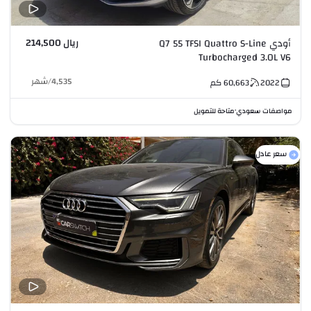
ريال 214,500
أودي Q7 55 TFSI Quattro S-Line
Turbocharged 3.0L V6
4,535
/
شهر
2022
60,663
كم
مواصفات سعودي
متاحة للتمويل
•
سعر عادل