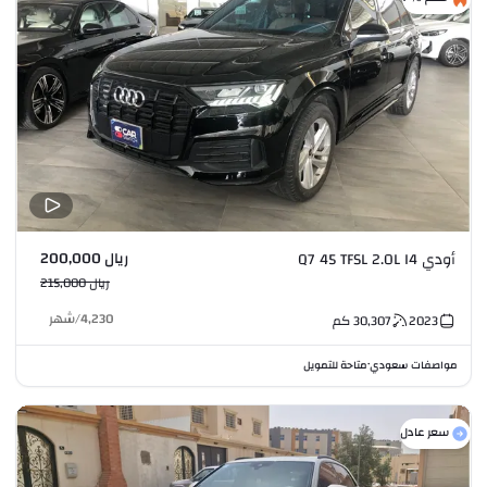
ريال 200,000
أودي Q7 45 TFSL 2.0L I4
ريال 215,000
4,230
/
شهر
2023
30,307
كم
مواصفات سعودي
متاحة للتمويل
•
سعر عادل