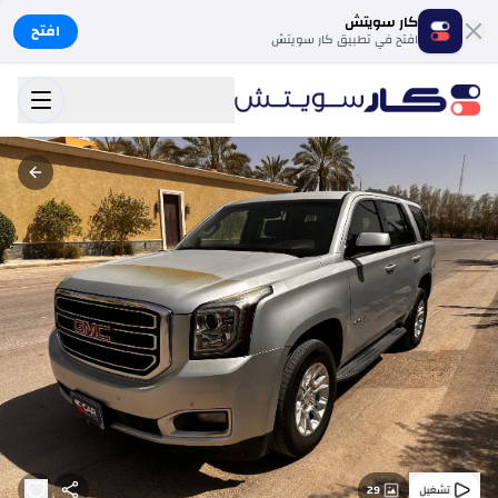
كار سويتش
افتح
افتح في تطبيق كار سويتش
29