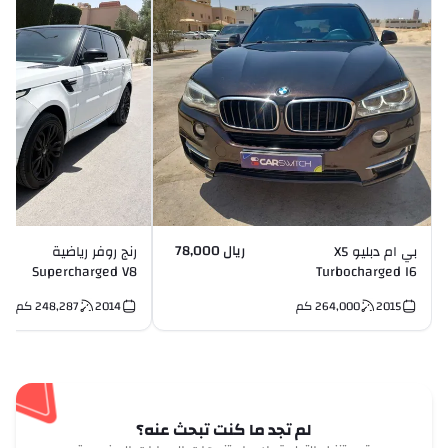
ريال 78,000
بي ام دبليو X5
رنج روفر رياضية
Supercharged V8
Turbocharged I6
2015
264,000
كم
2014
248,287
كم
لم تجد ما كنت تبحث عنه؟