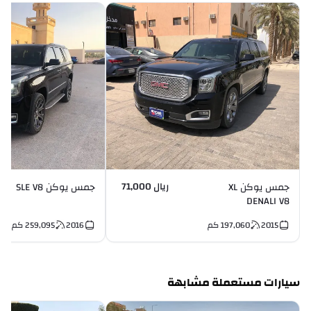
ريال 71,000
جمس يوكن XL
جمس يوكن SLE V8
DENALI V8
2015
197,060
كم
2016
259,095
كم
سيارات مستعملة مشابهة