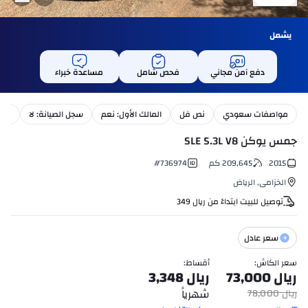
يشمل
دفع آمن مجاني
فحص شامل
مساعدة خبراء
مواصفات سعودي
نص فل
المالك الأول: نعم
سجل الصيانة: لا
بترو
جمس يوكن SLE 5.3L V8
2015
209,645
كم
736974
#
الخزامى
,
الرياض
توصيل للبيت ابتداءً من
ريال
349
سعر عادل
سعر الكاش
:
أقساط
:
ريال
73,000
ريال
3,348
شهرياً
ريال
78,000