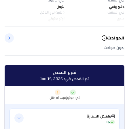
نوع القيادة
نوع الوقود
دفع رباعي
بترول
نوع السقف
(القير) نوع الناقل
عادي
أوتوماتيكي
الحوادث
بدون حوادث
تقرير الفحص
تم الفحص في: Jun 15, 2026
عيب أو خلل
تم الاجتياز
هيكل السيارة
16