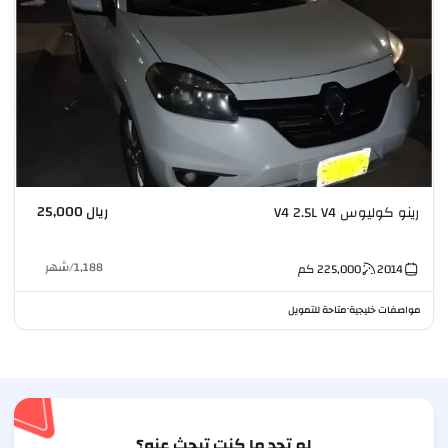
ريال 25,000
رينو كوليوس V4 2.5L V4
1,188
/
شهر
2014
225,000
كم
مواصفات خليجية
متاحة للتمويل
•
لم تجد ما كنت تبحث عنه؟