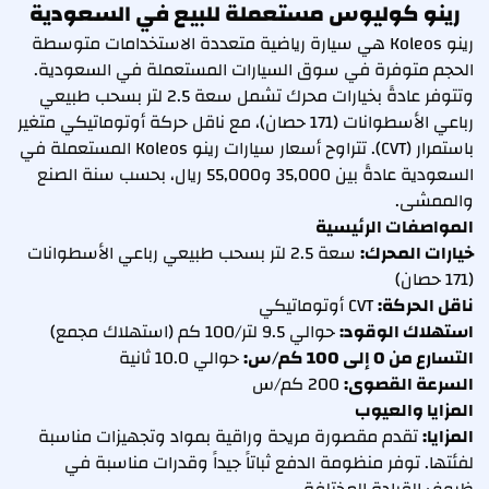
رينو كوليوس مستعملة للبيع في السعودية
رينو Koleos هي سيارة رياضية متعددة الاستخدامات متوسطة
الحجم متوفرة في سوق السيارات المستعملة في السعودية.
وتتوفر عادةً بخيارات محرك تشمل سعة 2.5 لتر بسحب طبيعي
رباعي الأسطوانات (171 حصان)، مع ناقل حركة أوتوماتيكي متغير
باستمرار (CVT). تتراوح أسعار سيارات رينو Koleos المستعملة في
السعودية عادةً بين 35,000 و55,000 ريال، بحسب سنة الصنع
والممشى.
المواصفات الرئيسية
خيارات المحرك:
سعة 2.5 لتر بسحب طبيعي رباعي الأسطوانات
(171 حصان)
ناقل الحركة:
CVT أوتوماتيكي
استهلاك الوقود:
حوالي 9.5 لتر/100 كم (استهلاك مجمع)
التسارع من 0 إلى 100 كم/س:
حوالي 10.0 ثانية
السرعة القصوى:
200 كم/س
المزايا والعيوب
المزايا:
تقدم مقصورة مريحة وراقية بمواد وتجهيزات مناسبة
لفئتها. توفر منظومة الدفع ثباتاً جيداً وقدرات مناسبة في