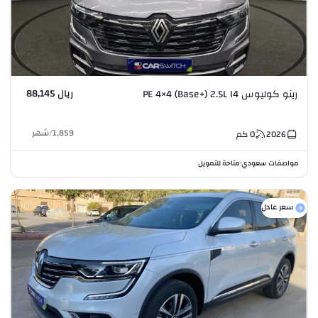
ريال 88,145
رينو كوليوس PE 4×4 (Base+) 2.5L I4
1,859
/
شهر
2026
0
كم
مواصفات سعودي
متاحة للتمويل
•
سعر عادل