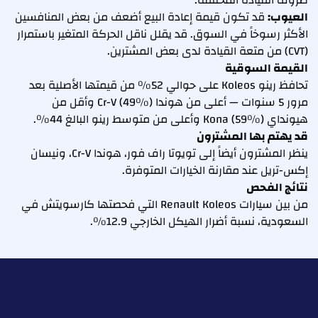
ظروف القيادة المختلفة.
العيوب:
قد تكون قيمة إعادة البيع أضعف من بعض المنافسين
الأكثر رسوخاً في السوق. قد يقلل ناقل الحركة المتغير باستمرار
(CVT) من متعة القيادة لدى بعض المشترين.
القيمة السوقية
تحافظ رينو Koleos على حوالي 52% من قيمتها الأصلية بعد
مرور 5 سنوات — أعلى من هوندا Cr-V (49%) وأقل من
هيونداي Kona (59%) وأعلى من متوسط رينو البالغ 44%.
قد يهتم بها المشترون
ينظر المشترون أيضاً إلى تويوتا راف فور، هوندا Cr-V، ونيسان
إكس-تريل عند مقارنة الخيارات المتوفرة.
نتائج الفحص
من بين سيارات Renault Koleos التي فحصتها كارسويتش في
السعودية، نسبة أضرار الهيكل الخارجي 12.9%.