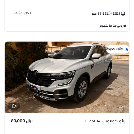
1,953
/
شهر
2018
96,231
كم
اوروبي
متاحة للتمويل
•
كأنها جديدة
ريال 80,000
رينو كوليوس LE 2.5L I4