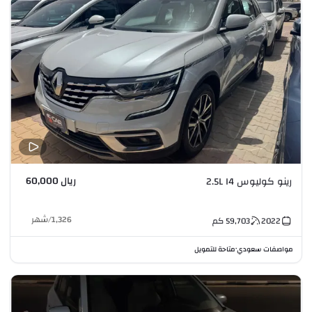
ريال 60,000
رينو كوليوس 2.5L I4
1,326
/
شهر
2022
59,703
كم
مواصفات سعودي
متاحة للتمويل
•