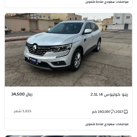
مواصفات سعودي
متاحة للتمويل
•
ريال 34,500
رينو كوليوس 2.5L I4
1,615
/
شهر
2017
190,097
كم
مواصفات سعودي
متاحة للتمويل
•