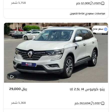
1,758
/
شهر
2025
12,000
كم
مواصفات سعودي
متاحة للتمويل
•
سعر عادل
ريال 29,000
رينو كوليوس LE 2.5L I4
1,368
/
شهر
2017
263,694
كم