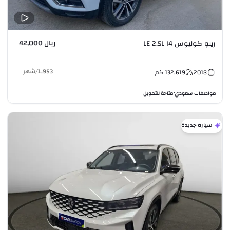
ريال 42,000
رينو كوليوس LE 2.5L I4
1,953
/
شهر
2018
132,619
كم
مواصفات سعودي
متاحة للتمويل
•
سيارة جديدة