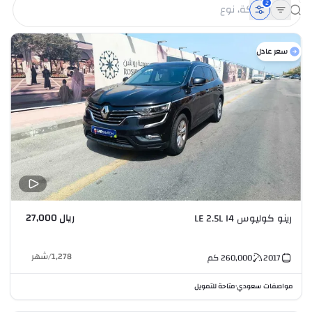
2
سعر عادل
ريال 27,000
رينو كوليوس LE 2.5L I4
1,278
/
شهر
2017
260,000
كم
مواصفات سعودي
متاحة للتمويل
•