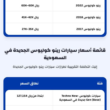
رينو
كوليوس
2022
ريال 60K–60K
رينو
كوليوس
2018
ريال 41K–42K
رينو
كوليوس
2017
ريال 27K–35K
قائمة أسعار سيارات رينو كوليوس الجديدة في
السعودية
إليك التكلفة التقريبية لطرازات سيارات رينو كوليوس الجديدة
فئة
نطاق السعر
سيارات كوليوس Techno New-
ابتداءً من
ريال
127,154
Gen (Base) جديدة في السعودية