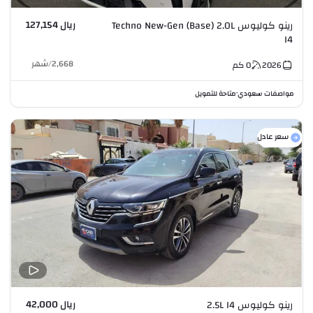
ريال 127,154
رينو كوليوس Techno New-Gen (Base) 2.0L
I4
2,668
/
شهر
2026
0
كم
مواصفات سعودي
متاحة للتمويل
•
سعر عادل
ريال 42,000
رينو كوليوس 2.5L I4