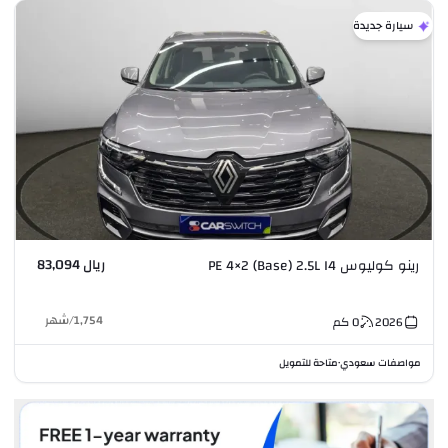
سيارة جديدة
ريال 83,094
رينو كوليوس PE 4×2 (Base) 2.5L I4
1,754
/
شهر
2026
0
كم
مواصفات سعودي
متاحة للتمويل
•