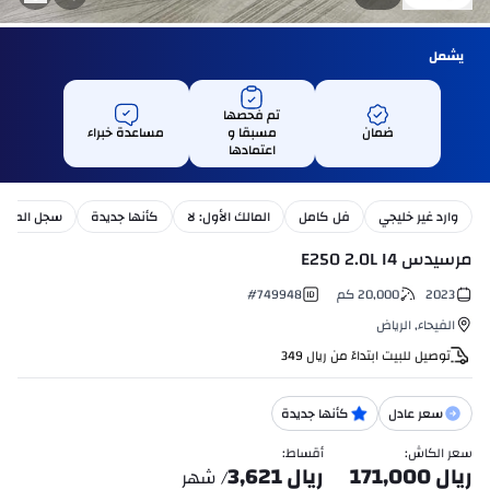
يشمل
تم فحصها
ضمان
مسبقا و
مساعدة خبراء
اعتمادها
وارد غير خليجي
فل كامل
المالك الأول: لا
كأنها جديدة
سجل الصيانة
مرسيدس E250 2.0L I4
2023
20,000
كم
749948
#
الفيحاء
,
الرياض
توصيل للبيت ابتداءً من
ريال
349
سعر عادل
كأنها جديدة
سعر الكاش
:
أقساط
:
ريال
171,000
ريال
3,621
/ شهر