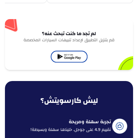
لم تجد ما كنت تبحث عنه؟
قم بتنزيل التطبيق لإعداد تنبيهات السيارات المخصصة
ليش كارسويتش؟
تجربة سهلة ومريحة
تقييم 4.9 على جوجل. خليناها سهلة وبسيطة!