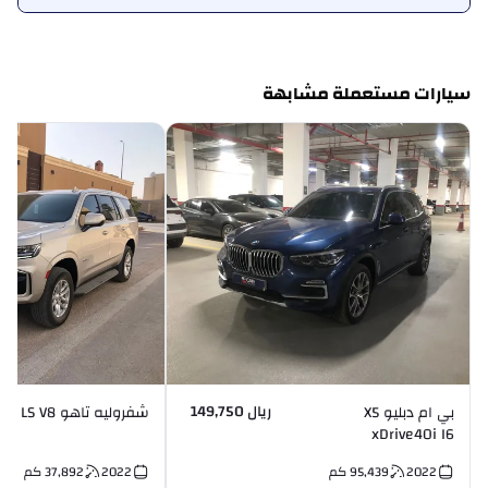
سيارات مستعملة مشابهة
ريال 149,750
بي ام دبليو X5
شفروليه تاهو LS V8
xDrive40i I6
2022
95,439
كم
2022
37,892
كم