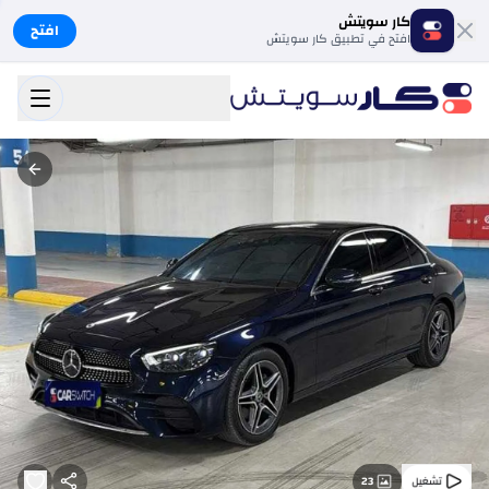
كار سويتش
افتح
افتح في تطبيق كار سويتش
23