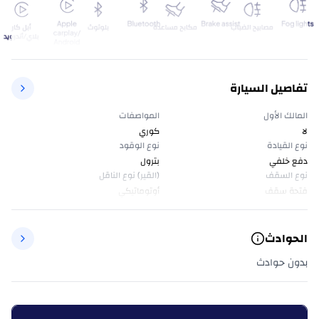
تفاصيل السيارة
المالك الأول
المواصفات
لا
كوري
نوع القيادة
نوع الوقود
دفع خلفي
بترول
نوع السقف
(القير) نوع الناقل
فتحة سقف
أوتوماتيكي
الحوادث
بدون حوادث