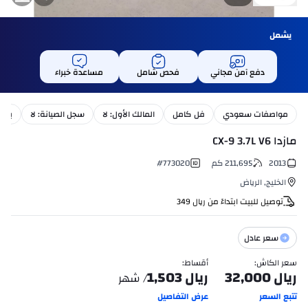
يشمل
دفع آمن مجاني
فحص شامل
مساعدة خبراء
مواصفات سعودي
فل كامل
المالك الأول: لا
سجل الصيانة: لا
بترو
مازدا CX-9 3.7L V6
2013
211,695
كم
773020
#
الخليج
,
الرياض
توصيل للبيت ابتداءً من
ريال
349
سعر عادل
سعر الكاش
:
أقساط
:
ريال
32,000
ريال
1,503
/ شهر
تتبع السعر
عرض التفاصيل