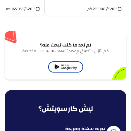
2013
219,348
كم
2013
165,083
كم
لم تجد ما كنت تبحث عنه؟
قم بتنزيل التطبيق لإعداد تنبيهات السيارات المخصصة
ليش كارسويتش؟
تجربة سهلة ومريحة