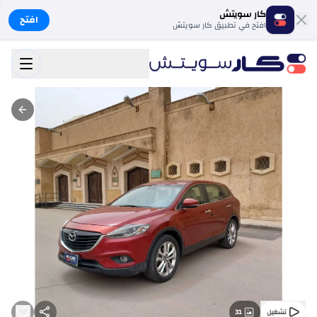
كار سويتش
افتح
افتح في تطبيق كار سويتش
31