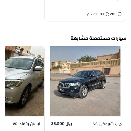
2013
236,308
كم
سيارات مستعملة مشابهة
ريال 26,000
جيب شيروكي V6
نيسان باثفندر V6