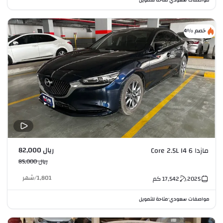
خصم %4
ريال 82,000
مازدا 6 Core 2.5L I4
ريال 85,000
1,801
/
شهر
2025
17,542
كم
مواصفات سعودي
متاحة للتمويل
•