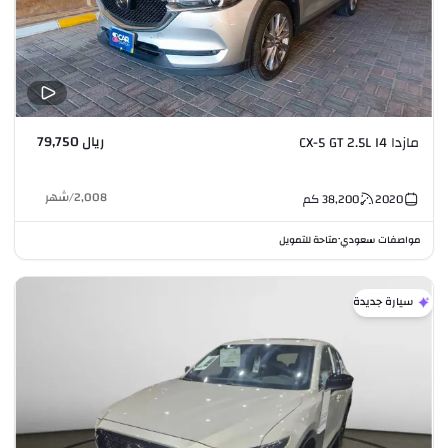
ريال 79,750
مازدا CX-5 GT 2.5L I4
2,008
/
شهر
2020
38,200
كم
مواصفات سعودي
متاحة للتمويل
•
سيارة جديدة