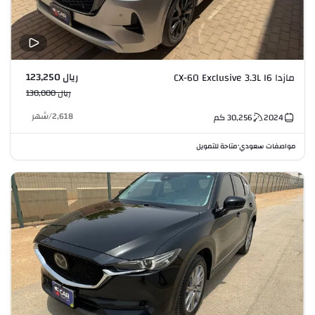
ريال 123,250
مازدا CX-60 Exclusive 3.3L I6
ريال 130,000
2,618
/
شهر
2024
30,256
كم
مواصفات سعودي
متاحة للتمويل
•