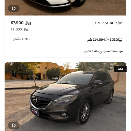
ريال 67,500
مازدا CX-9 2.5L I4
ريال 72,000
1,705
/
شهر
2020
114,894
كم
مواصفات سعودي
متاحة للتمويل
•
مميز