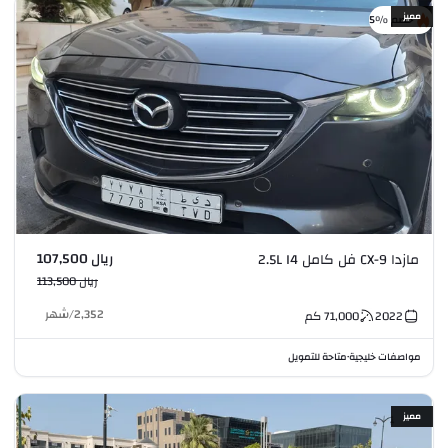
مميز
خصم %5
ريال 107,500
مازدا CX-9 فل كامل 2.5L I4
ريال 113,500
2,352
/
شهر
2022
71,000
كم
مواصفات خليجية
متاحة للتمويل
•
مميز