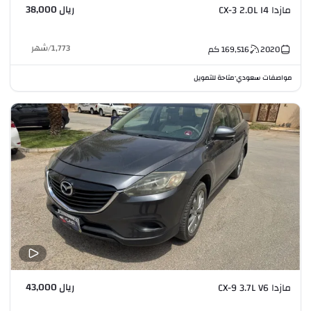
ريال 38,000
مازدا CX-3 2.0L I4
1,773
/
شهر
2020
169,516
كم
مواصفات سعودي
متاحة للتمويل
•
ريال 43,000
مازدا CX-9 3.7L V6