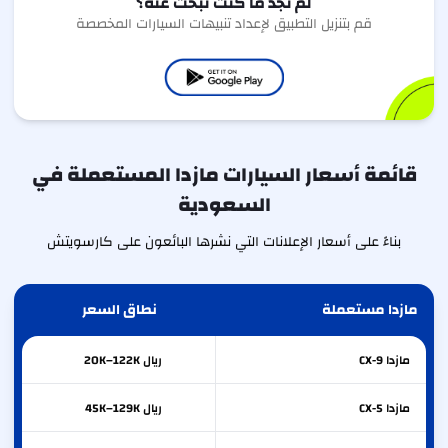
لم تجد ما كنت تبحث عنه؟
قم بتنزيل التطبيق لإعداد تنبيهات السيارات المخصصة
قائمة أسعار السيارات مازدا المستعملة في
السعودية
بناءً على أسعار الإعلانات التي نشرها البائعون على كارسويتش
مازدا مستعملة
نطاق السعر
مازدا
CX-9
ريال 20K–122K
مازدا
CX-5
ريال 45K–129K