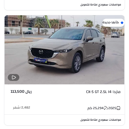
مواصفات سعودي
متاحة للتمويل
•
كأنها جديدة
ريال 113,500
مازدا CX-5 GT 2.5L I4
2,482
/
شهر
2025
25,294
كم
مواصفات سعودي
متاحة للتمويل
•