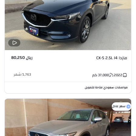
ريال 80,250
مازدا CX-5 2.5L I4
1,763
/
شهر
2022
37,000
كم
مواصفات سعودي
متاحة للتمويل
•
سعر عادل