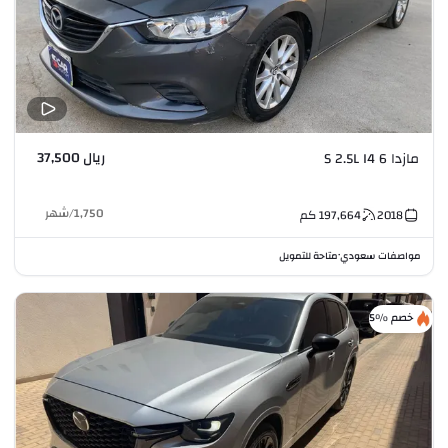
ريال 37,500
مازدا 6 S 2.5L I4
1,750
/
شهر
2018
197,664
كم
مواصفات سعودي
متاحة للتمويل
•
خصم %5