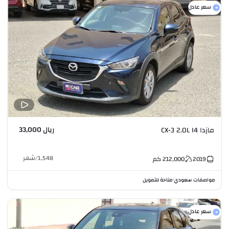
سعر عادل
ريال 33,000
مازدا CX-3 2.0L I4
1,548
/
شهر
2019
212,000
كم
مواصفات سعودي
متاحة للتمويل
•
سعر عادل