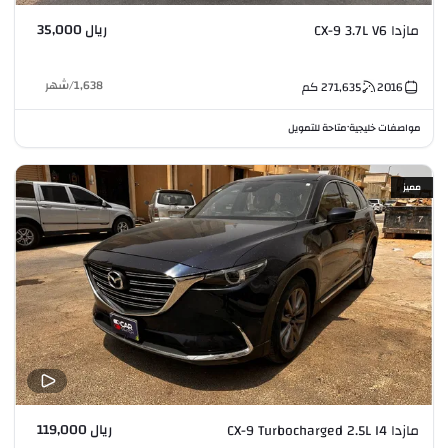
ريال 35,000
مازدا CX-9 3.7L V6
1,638
/
شهر
2016
271,635
كم
مواصفات خليجية
متاحة للتمويل
•
مميز
ريال 119,000
مازدا CX-9 Turbocharged 2.5L I4