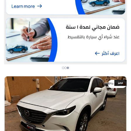
مميز
خصم %6