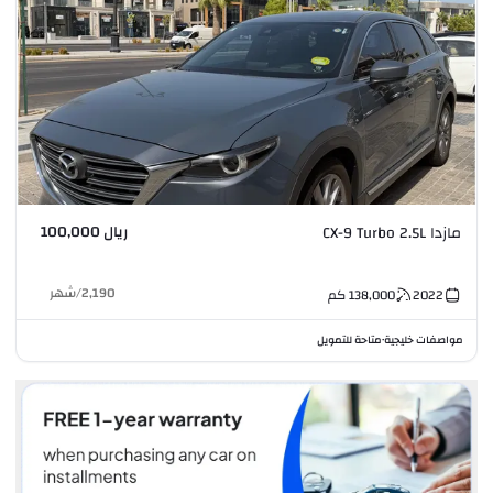
ريال 100,000
مازدا CX-9 Turbo 2.5L
2,190
/
شهر
2022
138,000
كم
مواصفات خليجية
متاحة للتمويل
•