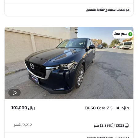
مواصفات سعودي
متاحة للتمويل
•
سعر ممتاز
ريال 101,000
مازدا CX-60 Core 2.5L I4
2,212
/
شهر
2025
12,996
كم
مواصفات سعودي
متاحة للتمويل
•