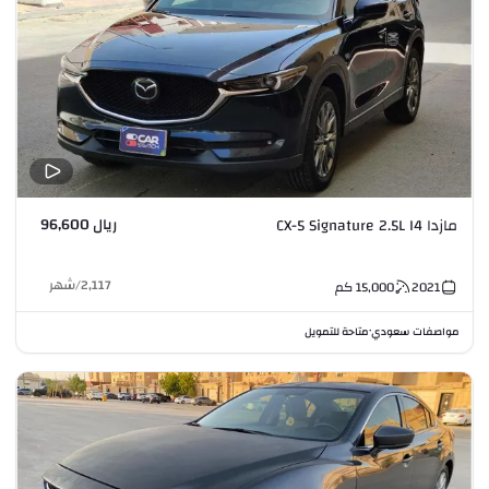
ريال 96,600
مازدا CX-5 Signature 2.5L I4
2,117
/
شهر
2021
15,000
كم
مواصفات سعودي
متاحة للتمويل
•