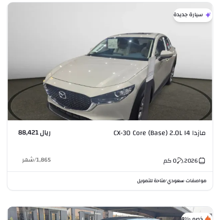
سيارة جديدة
ريال 88,421
مازدا CX-30 Core (Base) 2.0L I4
1,865
/
شهر
2026
0
كم
مواصفات سعودي
متاحة للتمويل
•
خصم %4