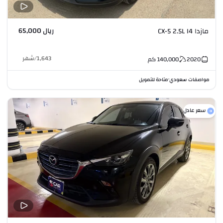
ريال 65,000
مازدا CX-5 2.5L I4
1,643
/
شهر
2020
140,000
كم
مواصفات سعودي
متاحة للتمويل
•
سعر عادل