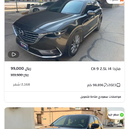
ريال 99,000
مازدا CX-9 2.5L I4
ريال 103,500
2,168
/
شهر
2023
98,896
كم
مواصفات سعودي
متاحة للتمويل
•
سعر جيد