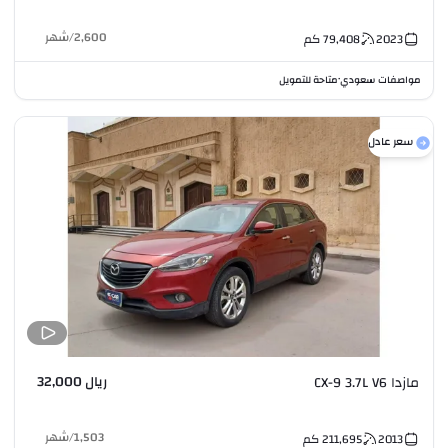
2,600
/
شهر
2023
79,408
كم
مواصفات سعودي
متاحة للتمويل
•
سعر عادل
ريال 32,000
مازدا CX-9 3.7L V6
1,503
/
شهر
2013
211,695
كم