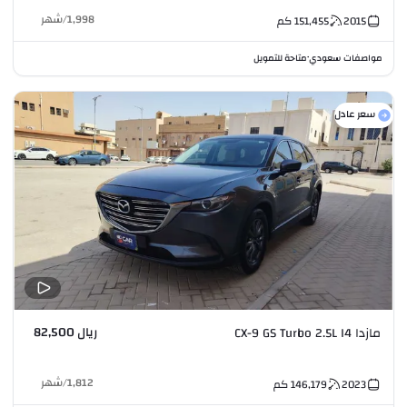
1,998
/
شهر
2015
151,455
كم
مواصفات سعودي
متاحة للتمويل
•
سعر عادل
ريال 82,500
مازدا CX-9 GS Turbo 2.5L I4
1,812
/
شهر
2023
146,179
كم