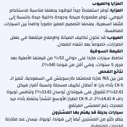
المزايا والعيوب
المزايا:
توفر استهلاكاً جيداً للوقود يجعلها مناسبة للاستخدام
اليومي. توفر مقصورة مريحة وجودة داخلية جيدة بالنسبة إلى
فئتها السعرية. يمنحها التصميم المميز حضوراً واضحاً بين السيارات
المنافسة.
العيوب:
قد تكون تكاليف الصيانة والإصلاح مرتفعة في بعض
الطرازات، خصوصاً بعد انتهاء الضمان.
القيمة السوقية
تحافظ سيارات مازدا على حوالي 53% من قيمتها الأصلية بعد
مرور 5 سنوات. وهي أقل من هوندا (54%).
نتائج الفحص
من بين 765 مازدا فحصتها كارسويتش في السعودية، تتميز الـ
CX-5 بأداء بارز: لا أعطال تكييف مسجلة ونسبة أضرار هيكل
(12.6%) تتفوق على هيونداي توسان (13.6%) وتنافس تويوتا
راف 4 (14.6%). الـ CX-9 الطراز الأوسع انتشاراً يحتفظ بأداء جيد
للمحرك رغم الممشى المرتفع.
سيارات بديلة قد يهتم بها المشترون
ينظر كثير من المشترين أيضاً إلى هوندا، تويوتا، نيسان عند مقارنة
الخيارات المتوفرة.