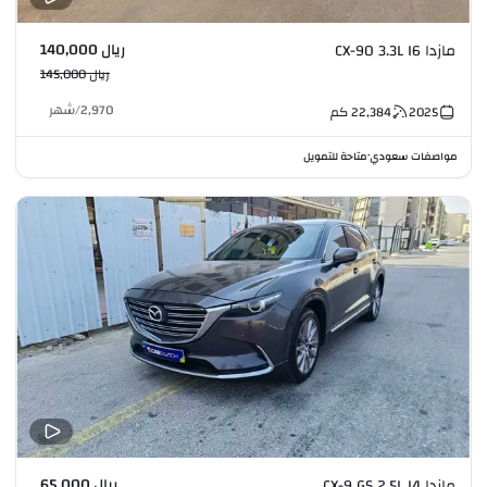
ريال 140,000
مازدا CX-90 3.3L I6
ريال 145,000
2,970
/
شهر
2025
22,384
كم
مواصفات سعودي
متاحة للتمويل
•
ريال 65,000
مازدا CX-9 GS 2.5L I4