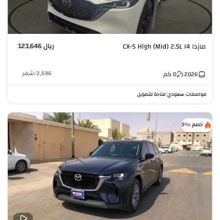
ريال 123,646
مازدا CX-5 High (Mid) 2.5L I4
2,596
/
شهر
2026
0
كم
مواصفات سعودي
متاحة للتمويل
•
خصم %3