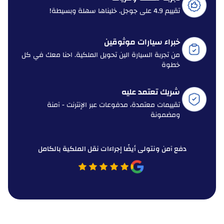
تقييم 4.9 على جوجل. خليناها سهلة وبسيطة!
خبراء سيارات موثوقين
من تجربة السيارة الين تحويل الملكية. احنا معك في كل
خطوة
شريك تعتمد عليه
تقييمات معتمدة، مدفوعات عبر الإنترنت - آمنة
ومضمونة
دفع آمن ونتولى أيضًا إجراءات نقل الملكية بالكامل