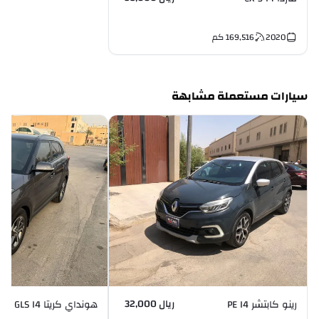
2020
169,516
كم
سيارات مستعملة مشابهة
ريال 32,000
رينو كابتشر PE I4
هونداي كريتا GLS I4