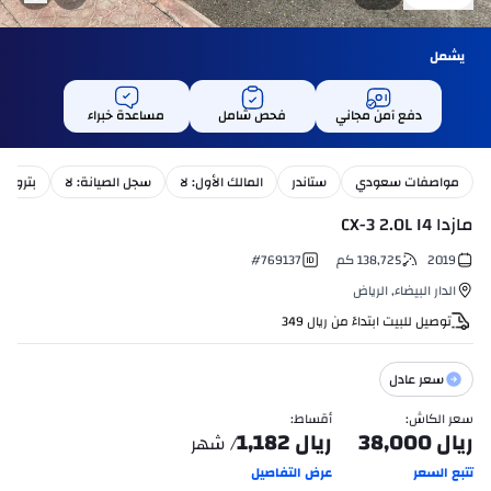
يشمل
دفع آمن مجاني
فحص شامل
مساعدة خبراء
مواصفات سعودي
ستاندر
المالك الأول: لا
سجل الصيانة: لا
بترول
مازدا CX-3 2.0L I4
2019
138,725
كم
769137
#
الدار البيضاء
,
الرياض
توصيل للبيت ابتداءً من
ريال
349
سعر عادل
سعر الكاش
:
أقساط
:
ريال
38,000
ريال
1,182
/ شهر
تتبع السعر
عرض التفاصيل