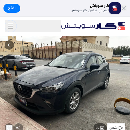
كار سويتش
افتح
افتح في تطبيق كار سويتش
25