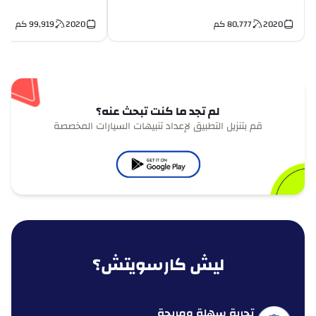
2020
80,777
كم
2020
99,919
كم
لم تجد ما كنت تبحث عنه؟
قم بتنزيل التطبيق لإعداد تنبيهات السيارات المخصصة
ليش كارسويتش؟
تجربة سهلة ومريحة