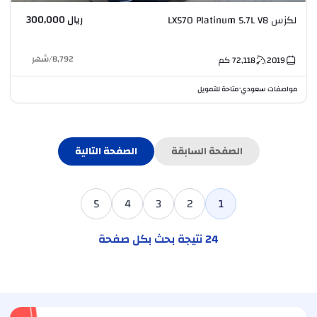
ريال 300,000
لكزس LX570 Platinum 5.7L V8
8,792
/
شهر
2019
72,118
كم
مواصفات سعودي
متاحة للتمويل
•
الصفحة السابقة
الصفحة التالية
5
4
3
2
1
24
نتيجة بحث بكل صفحة