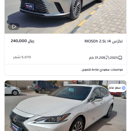
ريال 240,000
لكزس RX350h 2.5L I4
5,070
/
شهر
2025
37,209
كم
مواصفات سعودي
متاحة للتمويل
•
سعر عادل