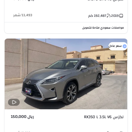
11,493
/
شهر
2019
192,487
كم
مواصفات سعودي
متاحة للتمويل
•
سعر عادل
ريال 150,000
لكزس RX350 L 3.5L V6