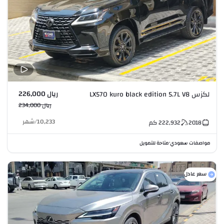
ريال 226,000
لكزس LX570 kuro black edition 5.7L V8
ريال 234,000
10,233
/
شهر
2018
222,932
كم
مواصفات سعودي
متاحة للتمويل
•
سعر عادل