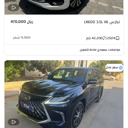
ريال 470,000
لكزس LX600 3.5L V6
9,900
/
شهر
2024
42,200
كم
مواصفات سعودي
متاحة للتمويل
•
سعر عادل