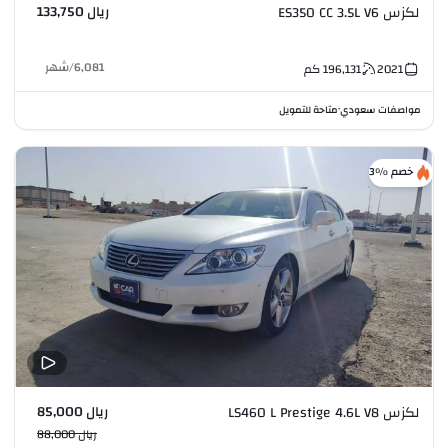
ريال 133,750
لكزس ES350 CC 3.5L V6
6,081
/
شهر
2021
196,131
كم
مواصفات سعودي
متاحة للتمويل
•
خصم %3
ريال 85,000
لكزس LS460 L Prestige 4.6L V8
ريال 88,000