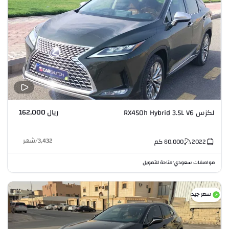
ريال 162,000
لكزس RX450h Hybrid 3.5L V6
3,432
/
شهر
2022
80,000
كم
مواصفات سعودي
متاحة للتمويل
•
سعر جيد