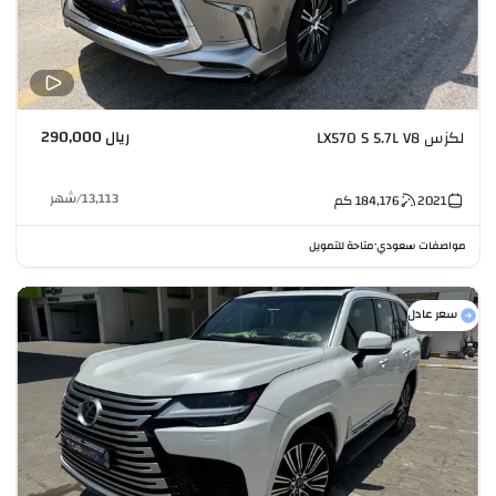
ريال 290,000
لكزس LX570 S 5.7L V8
13,113
/
شهر
2021
184,176
كم
مواصفات سعودي
متاحة للتمويل
•
سعر عادل