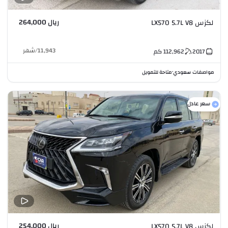
ريال 264,000
لكزس LX570 5.7L V8
11,943
/
شهر
2017
112,962
كم
مواصفات سعودي
متاحة للتمويل
•
سعر عادل
ريال 254,000
لكزس LX570 5.7L V8