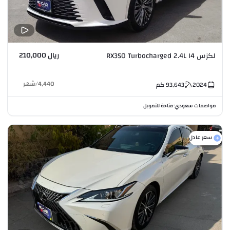
ريال 210,000
لكزس RX350 Turbocharged 2.4L I4
4,440
/
شهر
2024
93,643
كم
مواصفات سعودي
متاحة للتمويل
•
سعر عادل