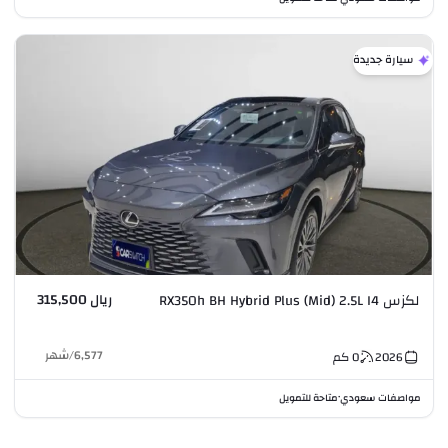
سيارة جديدة
ريال 315,500
لكزس RX350h BH Hybrid Plus (Mid) 2.5L I4
6,577
/
شهر
2026
0
كم
مواصفات سعودي
متاحة للتمويل
•