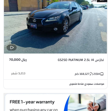
سعر عادل
ريال 70,000
لكزس GS250 PLATINUM 2.5L I4
3,213
/
شهر
2014
168,127
كم
مواصفات سعودي
متاحة للتمويل
•