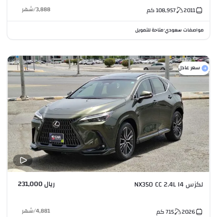
3,888
/
شهر
2011
108,957
كم
مواصفات سعودي
متاحة للتمويل
•
سعر عادل
ريال 231,000
لكزس NX350 CC 2.4L I4
4,881
/
شهر
2026
715
كم