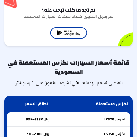
لم تجد ما كنت تبحث عنه؟
قم بتنزيل التطبيق لإعداد تنبيهات السيارات المخصصة
قائمة أسعار السيارات لكزس المستعملة في
السعودية
بناءً على أسعار الإعلانات التي نشرها البائعون على كارسويتش
لكزس مستعملة
نطاق السعر
لكزس
LX570
ريال 60K–358K
لكزس
ES350
ريال 73K–230K