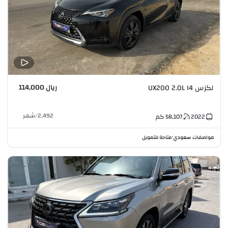
ريال 114,000
لكزس UX200 2.0L I4
2,492
/
شهر
2022
58,107
كم
مواصفات سعودي
متاحة للتمويل
•