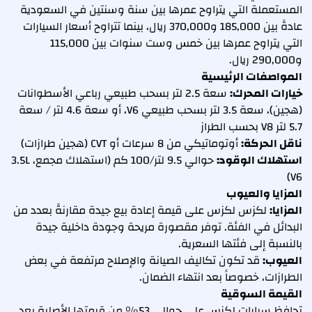
المستعملة التي يتراوح عمرها بين سنة وسنتين في السعودية
عادةً بين 185,000 و370,000 ريال، بينما تتراوح أسعار السيارات
التي يتراوح عمرها بين خمس وست سنوات بين 115,000
و290,000 ريال.
المواصفات الرئيسية
خيارات المحرك:
سعة 2.5 لتر بسحب طبيعي رباعي الأسطوانات
(هجين)، سعة 3.5 لتر بسحب طبيعي V6، أو سعة 4.6 لتر / سعة
5.7 لتر V8 بحسب الطراز
ناقل الحركة:
أوتوماتيكي من 8 سرعات أو CVT (هجين طرازات)
استهلاك الوقود:
حوالي 9.5 لتر/100 كم (استهلاك مجمع، 3.5L
V6)
المزايا والعيوب
المزايا:
لكزس لكزس على قيمة إعادة بيع جيدة مقارنةً بعدد من
البدائل في الفئة. توفر مقصورة مريحة وجودة داخلية جيدة
بالنسبة إلى فئتها السعرية.
العيوب:
قد تكون تكاليف الصيانة والإصلاح مرتفعة في بعض
الطرازات، خصوصاً بعد انتهاء الضمان.
القيمة السوقية
تحافظ سيارات لكزس على حوالي 53% من قيمتها الأصلية بعد