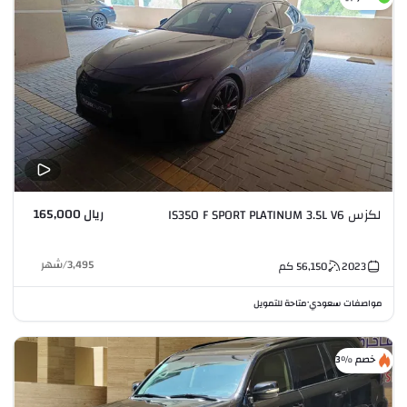
ريال 165,000
لكزس IS350 F SPORT PLATINUM 3.5L V6
3,495
/
شهر
2023
56,150
كم
مواصفات سعودي
متاحة للتمويل
•
خصم %3