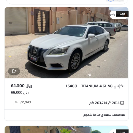
مميز
خصم %6
ريال 64,000
لكزس LS460 L TITANIUM 4.6L V8
ريال 68,000
2,943
/
شهر
2014
263,714
كم
مواصفات سعودي
متاحة للتمويل
•
مميز