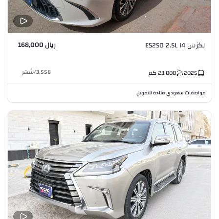
ريال 168,000
لكزس ES250 2.5L I4
3,558
/
شهر
2025
23,000
كم
مواصفات سعودي
متاحة للتمويل
•