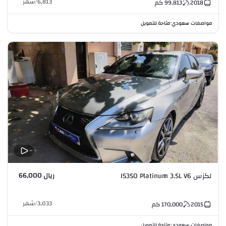
6,813
/
شهر
2018
99,813
كم
مواصفات سعودي
متاحة للتمويل
•
ريال 66,000
لكزس IS350 Platinum 3.5L V6
3,033
/
شهر
2015
170,000
كم
مواصفات سعودي
متاحة للتمويل
•