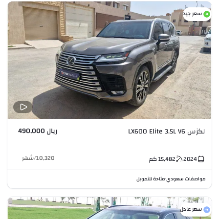
سعر جيد
ريال 490,000
لكزس LX600 Elite 3.5L V6
10,320
/
شهر
2024
15,482
كم
مواصفات سعودي
متاحة للتمويل
•
سعر عادل