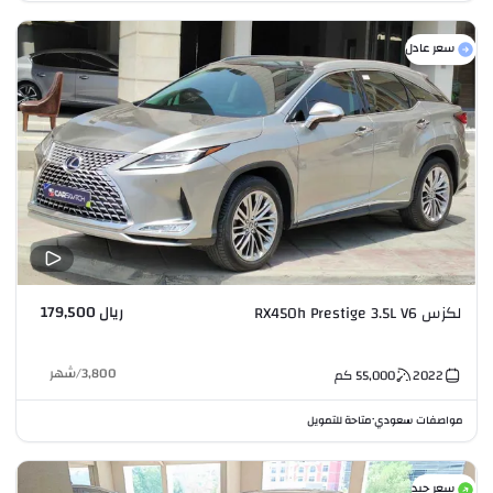
سعر عادل
ريال 179,500
لكزس RX450h Prestige 3.5L V6
3,800
/
شهر
2022
55,000
كم
مواصفات سعودي
متاحة للتمويل
•
سعر جيد