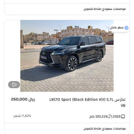
مواصفات سعودي
متاحة للتمويل
•
سعر عادل
ريال 260,000
لكزس LX570 Sport (Black Edition Kit) 5.7L
V8
7,625
/
شهر
2019
103,226
كم
مواصفات سعودي
متاحة للتمويل
•