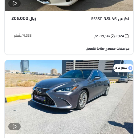
ريال 205,000
لكزس ES350 3.5L V6
4,335
/
شهر
2024
19,147
كم
مواصفات سعودي
متاحة للتمويل
•
سعر عادل