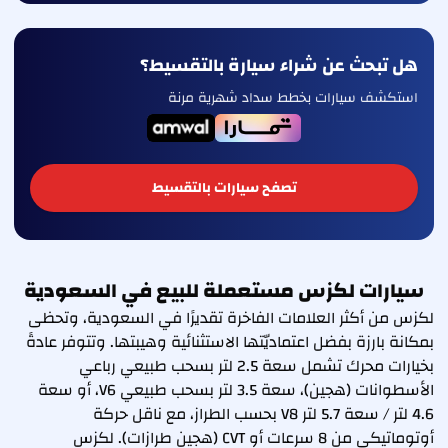
هل تبحث عن شراء سيارة بالتقسيط؟
استكشف سيارات بخطط سداد شهرية مرنة
تصفح سيارات بالتقسيط
سيارات لكزس مستعملة للبيع في السعودية
لكزس من أكثر العلامات الفاخرة تقديرًا في السعودية، وتحظى
بمكانة بارزة بفضل اعتماديّتها الاستثنائية وهيبتها. وتتوفر عادةً
بخيارات محرك تشمل سعة 2.5 لتر بسحب طبيعي رباعي
الأسطوانات (هجين)، سعة 3.5 لتر بسحب طبيعي V6، أو سعة
4.6 لتر / سعة 5.7 لتر V8 بحسب الطراز، مع ناقل حركة
أوتوماتيكي من 8 سرعات أو CVT (هجين طرازات). لكزس