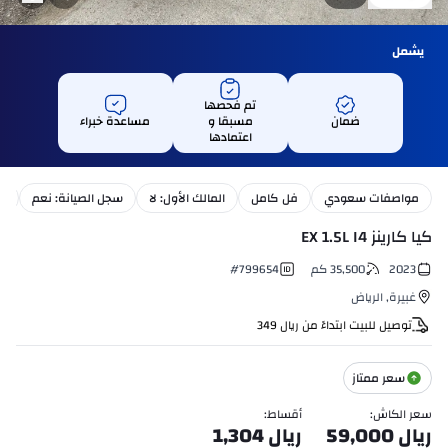
يشمل
تم فحصها
ضمان
مسبقا و
مساعدة خبراء
اعتمادها
مواصفات سعودي
فل كامل
المالك الأول: لا
سجل الصيانة: نعم
بت
كيا كارينز EX 1.5L I4
2023
35,500
كم
799654
#
غبيرة
,
الرياض
توصيل للبيت ابتداءً من
ريال
349
سعر ممتاز
سعر الكاش
:
أقساط
:
ريال
59,000
ريال
1,304