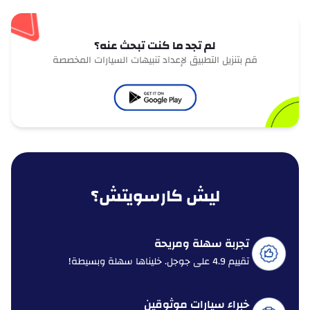
لم تجد ما كنت تبحث عنه؟
قم بتنزيل التطبيق لإعداد تنبيهات السيارات المخصصة
ليش كارسويتش؟
تجربة سهلة ومريحة
تقييم 4.9 على جوجل. خليناها سهلة وبسيطة!
خبراء سيارات موثوقين