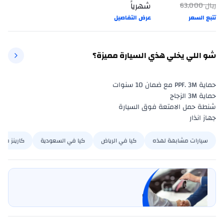
شهرياً
ريال
63,000
تتبع السعر
عرض التفاصيل
شو اللي يخلي هذي السيارة مميزة؟
جهاز انذار
سيارات مشابهة لهذه
كيا في الرياض
كيا في السعودية
كارينز في 
بيع سيارتي
خليها على كارسويتش