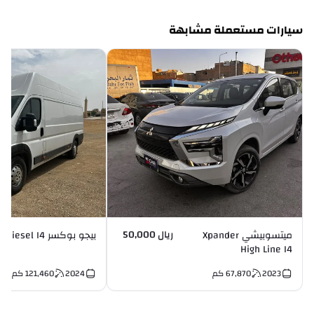
سيارات مستعملة مشابهة
ريال 50,000
ميتسوبيشي Xpander
بيجو بوكسر Diesel I4
High Line I4
2023
67,870
كم
2024
121,460
كم