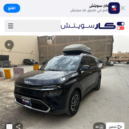
كار سويتش
افتح
افتح في تطبيق كار سويتش
30