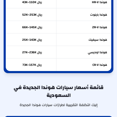
هوندا
HR-V
ريال 43K–110K
هوندا
بايلوت
ريال 52K–253K
هوندا
ZR-V
ريال 66K–145K
هوندا
سيفيك
ريال 25K–143K
هوندا
اوديسي
ريال 27K–236K
هوندا
CR-V
ريال 73K–157K
قائمة أسعار سيارات هوندا الجديدة في
السعودية
إليك التكلفة التقريبية لطرازات سيارات هوندا الجديدة