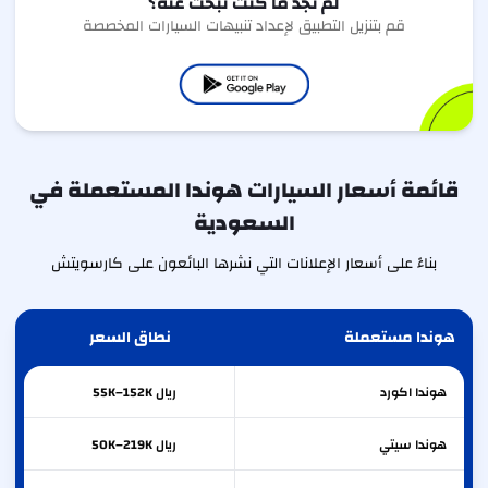
لم تجد ما كنت تبحث عنه؟
قم بتنزيل التطبيق لإعداد تنبيهات السيارات المخصصة
قائمة أسعار السيارات هوندا المستعملة في
السعودية
بناءً على أسعار الإعلانات التي نشرها البائعون على كارسويتش
هوندا مستعملة
نطاق السعر
هوندا
اكورد
ريال 55K–152K
هوندا
سيتي
ريال 50K–219K