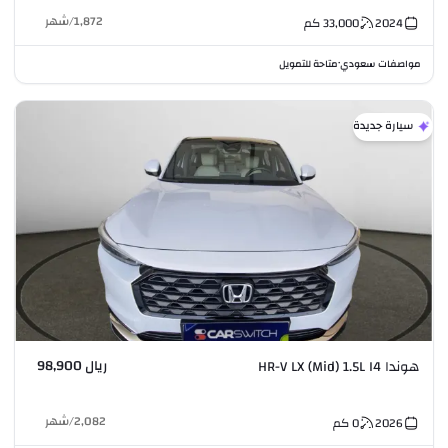
1,872
/
شهر
2024
33,000
كم
مواصفات سعودي
متاحة للتمويل
•
سيارة جديدة
ريال 98,900
هوندا HR-V LX (Mid) 1.5L I4
2,082
/
شهر
2026
0
كم