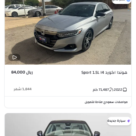
ريال 84,000
هوندا اكورد Sport 1.5L I4
1,844
/
شهر
2022
71,487
كم
مواصفات سعودي
متاحة للتمويل
•
سيارة جديدة