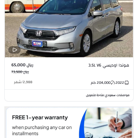
ريال 65,000
هوندا اوديسي 3.5L V6
ريال 73,500
2,988
/
شهر
2022
204,000
كم
مواصفات سعودي
متاحة للتمويل
•