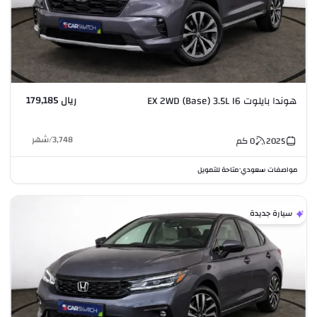
ريال 179,185
هوندا بايلوت EX 2WD (Base) 3.5L I6
3,748
/
شهر
2025
0
كم
مواصفات سعودي
متاحة للتمويل
•
سيارة جديدة