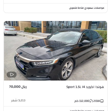
مواصفات سعودي
متاحة للتمويل
•
ريال 70,000
هوندا اكورد Sport 1.5L I4
3,213
/
شهر
2018
112,000
كم
مواصفات سعودي
متاحة للتمويل
•