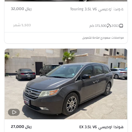
ريال 32,000
هوندا اوديسي Touring 3.5L V6
1,503
/
شهر
2013
171,500
كم
مواصفات سعودي
متاحة للتمويل
•
ريال 27,000
هوندا اوديسي EX 3.5L V6