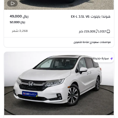
ريال 49,000
هوندا بايلوت EX-L 3.5L V6
ريال 52,000
2,268
/
شهر
2017
219,009
كم
مواصفات سعودي
متاحة للتمويل
•
سيارة جديدة