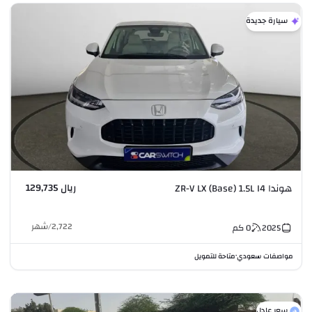
سيارة جديدة
ريال 129,735
هوندا ZR-V LX (Base) 1.5L I4
2,722
/
شهر
2025
0
كم
مواصفات سعودي
متاحة للتمويل
•
سعر عادل