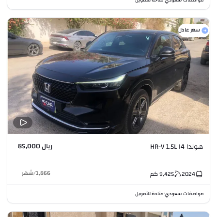
سعر عادل
ريال 85,000
هوندا HR-V 1.5L I4
1,866
/
شهر
2024
9,425
كم
مواصفات سعودي
متاحة للتمويل
•