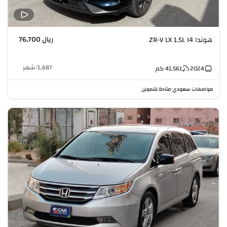
ريال 76,700
هوندا ZR-V LX 1.5L I4
1,687
/
شهر
2024
41,561
كم
مواصفات سعودي
متاحة للتمويل
•