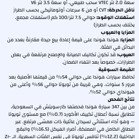
سعة 2.0 لتر VTEC سحب طبيعي، أو سعة 3.5 لتر V6
ناقل الحركة:
CVT أو من 6 سرعات أوتوماتيكي بحسب الطراز
استهلاك الوقود:
حوالي 7.5 لتر/100 كم (استهلاك مجمع،
يختلف بحسب الطراز)
المزايا والعيوب
المزايا:
هوندا هوندا على قيمة إعادة بيع جيدة مقارنةً بعدد من
البدائل في الفئة.
العيوب:
قد تكون تكاليف الصيانة والإصلاح مرتفعة في بعض
الطرازات، خصوصاً بعد انتهاء الضمان.
القيمة السوقية
تحافظ سيارات هوندا على حوالي 54% من قيمتها الأصلية بعد
مرور 5 سنوات. وهي قريبة من تويوتا حوالي 56% وأعلى من
هيونداي حوالي 52%.
نتائج الفحص
من بين 347 سيارة هوندا فحصتها كارسويتش في السعودية،
تتطابق نسبة أعطال تكييف الأكورد (0.7%) مع مستوى تويوتا
— وهو أداء استثنائي لسيدان عائلية ذات ممشى مرتفع. عبر
النطاق الكامل في المملكة، أضرار الهيكل (16.5%) والبقع
الداخلية (12.2%) تنافس تويوتا في نفس الفئات السعرية. الـ Zr-