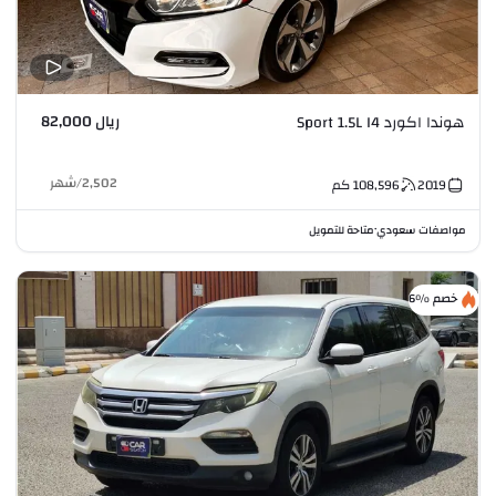
ريال 82,000
هوندا اكورد Sport 1.5L I4
2,502
/
شهر
2019
108,596
كم
مواصفات سعودي
متاحة للتمويل
•
خصم %6