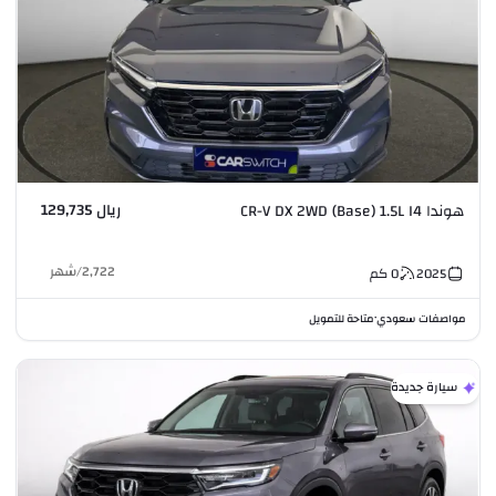
ريال 129,735
هوندا CR-V DX 2WD (Base) 1.5L I4
2,722
/
شهر
2025
0
كم
مواصفات سعودي
متاحة للتمويل
•
سيارة جديدة