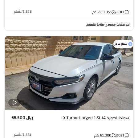
1,278
/
شهر
2013
269,855
كم
مواصفات سعودي
متاحة للتمويل
•
سعر عادل
ريال 69,500
هوندا اكورد LX Turbocharged 1.5L I4
1,531
/
شهر
2021
81,000
كم