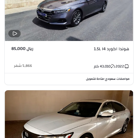
ريال 85,000
هوندا اكورد 1.5L I4
1,866
/
شهر
2022
43,010
كم
مواصفات سعودي
متاحة للتمويل
•