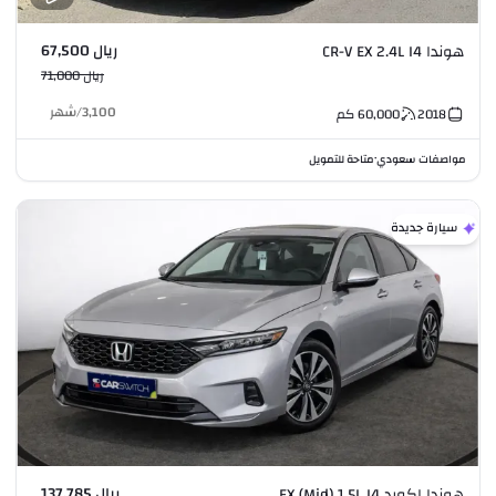
ريال 67,500
هوندا CR-V EX 2.4L I4
ريال 71,000
3,100
/
شهر
2018
60,000
كم
مواصفات سعودي
متاحة للتمويل
•
سيارة جديدة
ريال 137,785
هوندا اكورد EX (Mid) 1.5L I4