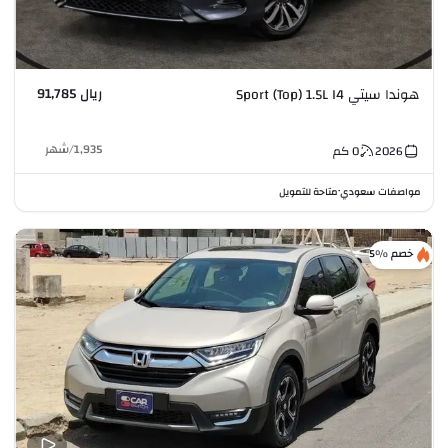
ريال 91,785
هوندا سيتي Sport (Top) 1.5L I4
1,935
/
شهر
2026
0
كم
مواصفات سعودي
متاحة للتمويل
•
خصم %5