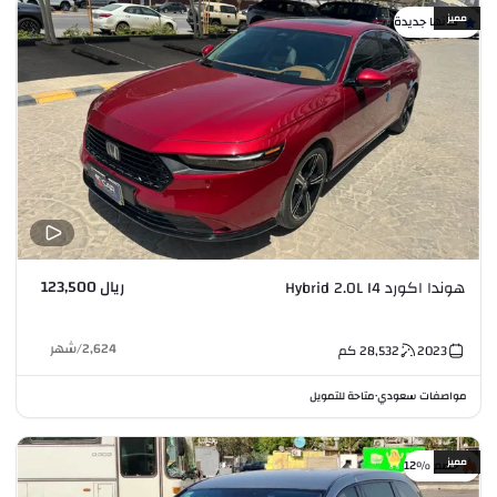
مميز
كأنها جديدة
ريال 123,500
هوندا اكورد Hybrid 2.0L I4
2,624
/
شهر
2023
28,532
كم
مواصفات سعودي
متاحة للتمويل
•
مميز
خصم %12