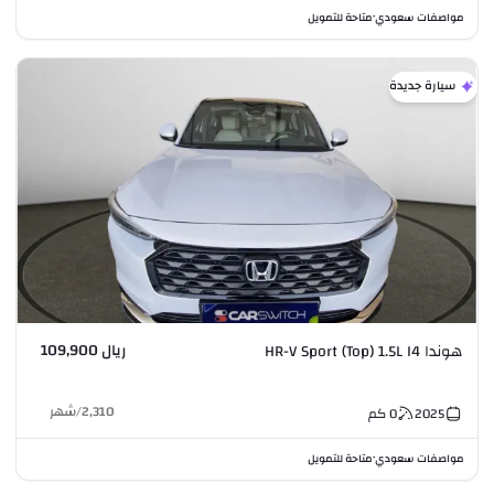
مواصفات سعودي
متاحة للتمويل
•
سيارة جديدة
ريال 109,900
هوندا HR-V Sport (Top) 1.5L I4
2,310
/
شهر
2025
0
كم
مواصفات سعودي
متاحة للتمويل
•