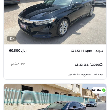
ريال 60,500
هوندا اكورد LX 1.5L I4
1,532
/
شهر
2020
22,552
كم
مواصفات سعودي
متاحة للتمويل
•
سعر جيد