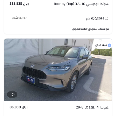
ريال 235,535
هوندا اوديسي Touring (Top) 3.5L I6
4,917
/
شهر
2026
0
كم
مواصفات سعودي
متاحة للتمويل
•
سعر عادل
ريال 85,300
هوندا ZR-V LX 1.5L I4