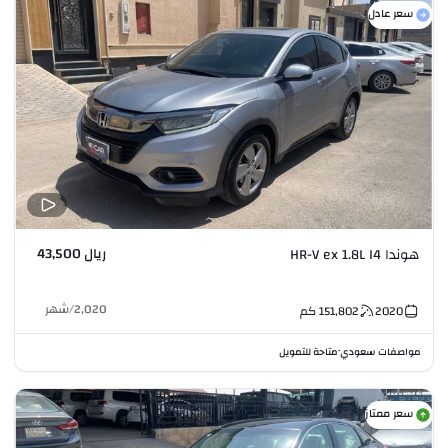
سعر عادل
ريال 43,500
هوندا HR-V ex 1.8L I4
2,020
/
شهر
2020
151,802
كم
مواصفات سعودي
متاحة للتمويل
•
سعر ممتاز