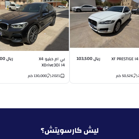
ريال 103,500
ريال 115,000
بي ام دبليو X4
XDrive30i I4
50,526
كم
2021
130,000
كم
ليش كارسويتش؟