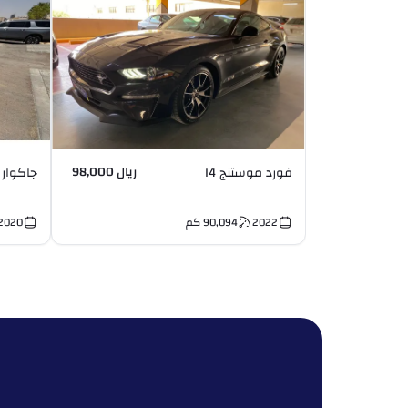
ريال 98,000
فورد موستنج I4
جاكوار XF PRESTIGE I4
2022
90,094
كم
2020