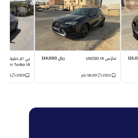
ريال 114,000
لكزس UX200 I4
بي
Twin Power Turbo I4
2022
58,107
كم
2020
125,881