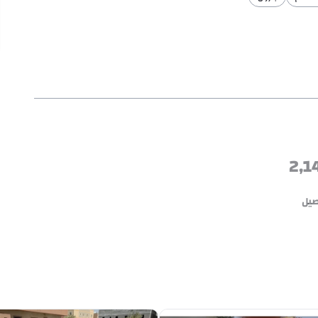
2,1
صيل