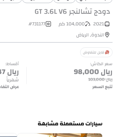
دودج تشالنجر GT 3.6L V6
2021
104,000
كم
731177
#
الندوة
,
الرياض
قابل للتفاوض
سعر الكاش
:
أقساط
:
ريال
98,000
ريال
47
شهرياً
ريال
103,000
تتبع السعر
عرض التفا
سيارات مستعملة مشابهة