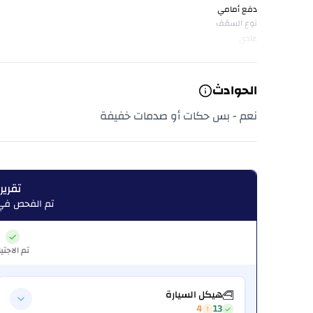
دفع أمامي
نوع السقف
عادي
الحوادث
نعم - بس حكات أو صدمات خفيفة
تقرير
تم الفحص في:  08, 2026
تم الاجتيا
هيكل السيارة
4
13