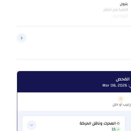
بترول
(القير) نوع الناقل
أوتوماتيكي
 الفحص
Mar
عيب أو خلل
ز
المحرك وناقل الحركة
15