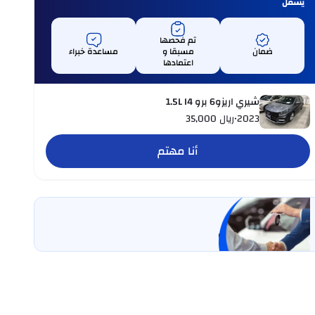
يشمل
تم فحصها
ضمان
مسبقا و
مساعدة خبراء
اعتمادها
شيري اريزو6 برو 1.5L I4
2023
•
ريال
35,000
أنا مهتم
بيع سيارتي
خليها على كارسويتش