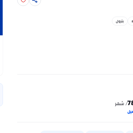
بترول
7
/ شهر
يل