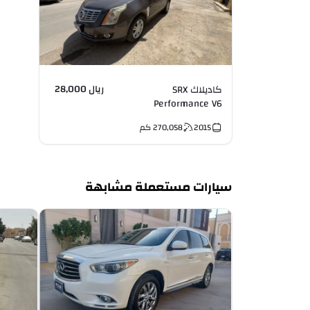
ريال 28,000
كاديلاك SRX
Performance V6
2015
270,058
كم
سيارات مستعملة مشابهة