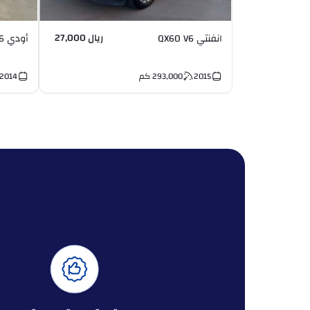
ريال 27,000
انفنتي QX60 V6
أودي Q7 V6
2015
293,000
كم
2014