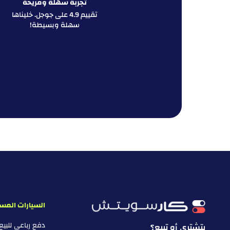
تجربة سهلة ومريحة
تقييم 4.9 على جوجل. خليناها
سهلة وبسيطة!
السيارات المس
دفع رباعي للبي
بتشتري أو تبيع؟