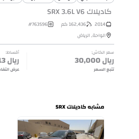
كاديلاك SRX 3.6L V6
2014
162,436
كم
763596
#
الواحة
,
الرياض
سعر الكاش
:
أقساط
:
ريال
30,000
ريال
13
تتبع السعر
عرض التفا
مشابه كاديلاك SRX