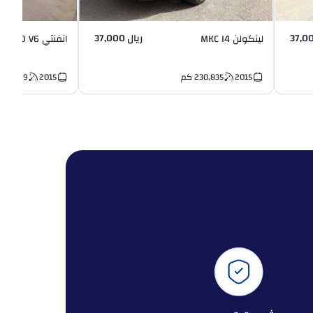
ريال 37,000
لينكولن MKC I4
انفنتي QX60 V6
2015
230,835
كم
2015
190,149