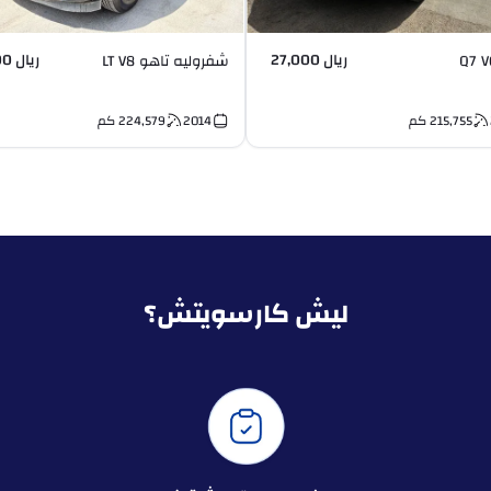
ريال 27,000
ريال 37,000
شفروليه تاهو LT V8
215,755
كم
2014
224,579
كم
ليش كارسويتش؟