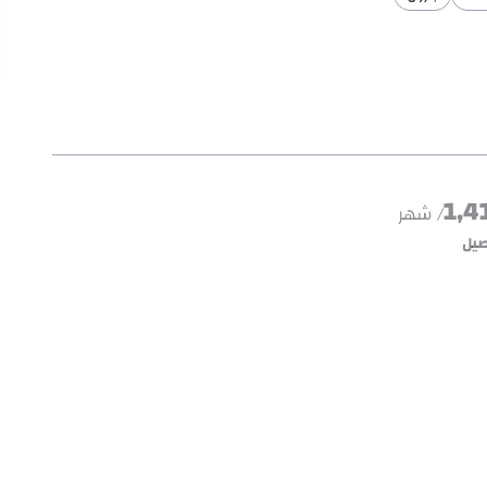
1,4
/ شهر
صيل