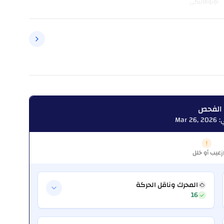
أوتوماتيكي
 الفحص
Mar
عيب أو خلل
ز
المحرك وناقل الحركة
16