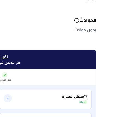
بانورامي
الحوادث
بدون حوادث
تقرير
تم الفحص في:  26, 2026
تم الاجتيا
هيكل السيارة
16