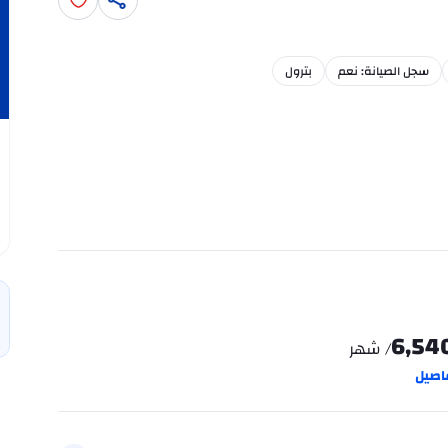
سجل الصيانة: نعم
بترول
6,54
/ شهر
اصيل