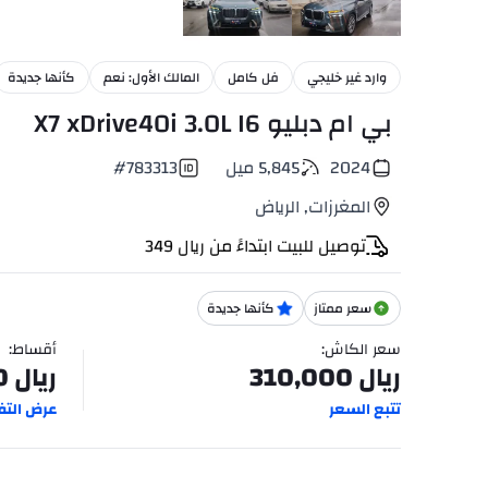
38
+
وارد غير خليجي
فل كامل
المالك الأول: نعم
كأنها جديدة
بي ام دبليو X7 xDrive40i 3.0L I6
2024
5,845
ميل
783313
#
المغرزات
,
الرياض
توصيل للبيت ابتداءً من
ريال
349
سعر ممتاز
كأنها جديدة
سعر الكاش
:
أقساط
:
ريال
310,000
ريال
0
تتبع السعر
عرض التف