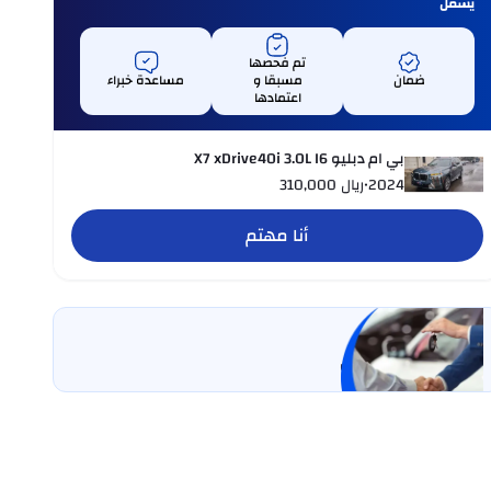
يشمل
تم فحصها
ضمان
مسبقا و
مساعدة خبراء
اعتمادها
بي ام دبليو X7 xDrive40i 3.0L I6
2024
•
ريال
310,000
أنا مهتم
بيع سيارتي
خليها على كارسويتش