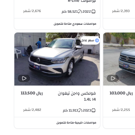
تيرامونت R-Line
4Motion 3.6L V6
2,393
/
شهر
2,676
/
شهر
2022
58,521
كم
مواصفات سعودي
متاحة للتمويل
•
سعر عادل
ريال 103,000
ريال 113,500
فولكس واجن تيغوان
1.4L I4
2,255
/
شهر
2,482
/
شهر
2023
11,913
كم
مواصفات خليجية
متاحة للتمويل
•