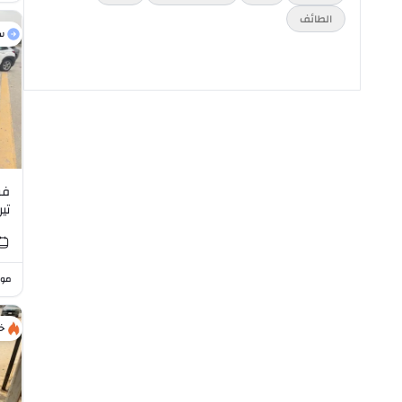
الطائف
س
فو
تيرا
موا
خ