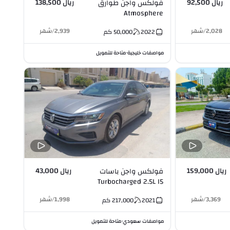
ريال 92,500
ريال 138,500
فولكس واجن طوارق
Atmosphere
Turbocharged 3.0L V6
2,028
/
شهر
2,939
/
شهر
2022
50,000
كم
مواصفات خليجية
متاحة للتمويل
•
ريال 159,000
ريال 43,000
فولكس واجن باسات
Turbocharged 2.5L I5
3,369
/
شهر
1,998
/
شهر
2021
217,000
كم
مواصفات سعودي
متاحة للتمويل
•