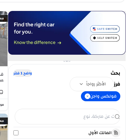
ممي
خ
بحث
واضح
1
فلتر
فو
on
فرز
الأكثر رواجاً
I4
فولكس واجن
موا
ممي
س
المالك الأول