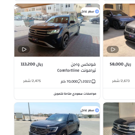
سعر عادل
ريال 58,000
ريال 113,200
فولكس واجن
تيرامونت Comfortline
4Motion (Mid) 3.6L V6
2,673
/
شهر
2,475
/
شهر
2022
70,000
كم
مواصفات سعودي
متاحة للتمويل
•
سعر عادل