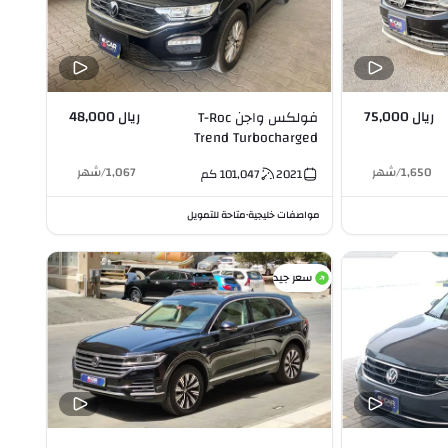
ريال 75,000
ريال 48,000
فولكس واجن T-Roc
Trend Turbocharged
1.4L I4
1,650
/
شهر
1,067
/
شهر
2021
101,047
كم
مواصفات خليجية
متاحة للتمويل
•
سعر جيد