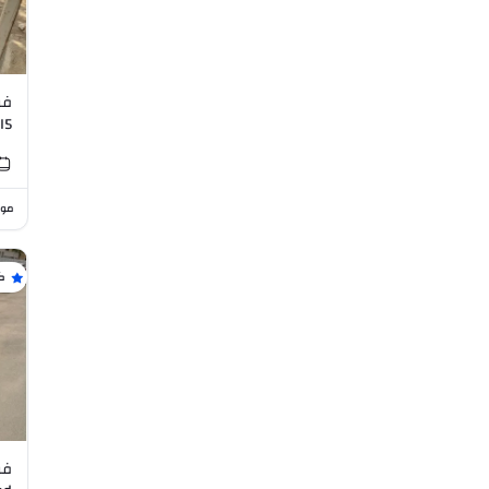
فو
I5
موا
ك