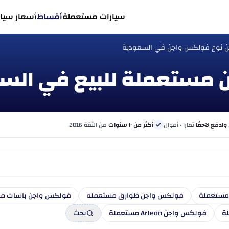
سيارات مستعملة
أقساط
أسعار سيار
ن نوع فولكس واجن في السعودية
 وادفع لاحقًا
تمارا · أموال
أكثر من ١٠ سنوات
من الثقة 2016
مستعملة
فولكس واجن طوارق مستعملة
فولكس واجن باسات م
فولكس واجن Arteon مستعملة
بحث