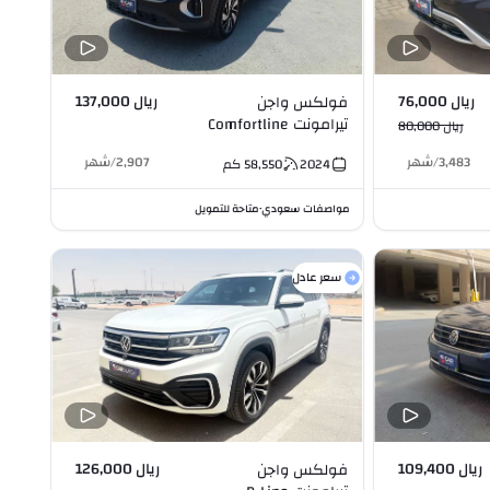
ريال 76,000
ريال 137,000
فولكس واجن
تيرامونت Comfortline
ريال 80,000
4Motion
3,483
/
شهر
2,907
/
شهر
2024
58,550
كم
Turbocharged 2.0L I4
مواصفات سعودي
متاحة للتمويل
•
سعر عادل
ريال 109,400
ريال 126,000
فولكس واجن