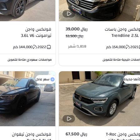
ريال 39,000
لكس واجن باسات
فولكس واجن
Trendline 2.5L 
تيرامونت 3.6L V6
ريال 53,500
1,818
/
شهر
2021
154,000
كم
2022
144,000
كم
صفات خليجية
متاحة للتمويل
مواصفات سعودي
متاحة للتمويل
•
•
أنها جديدة
سعر عادل
ريال 67,500
فولكس واجن T-Roc
فولكس واجن تيغوان