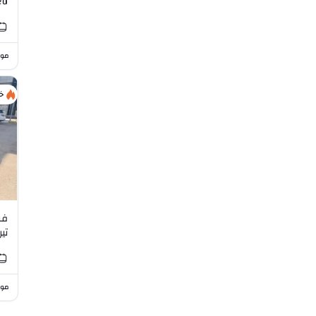
ed
I4
موا
خ
فو
تيرا
موا