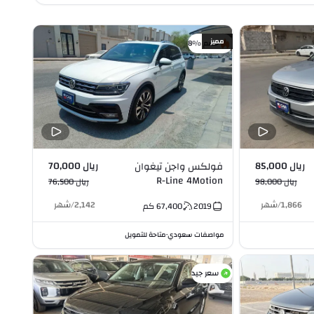
مميز
خصم %8
ريال 85,000
ريال 70,000
فولكس واجن تيغوان
R-Line 4Motion
ريال 98,000
ريال 76,500
Turbocharged 2.0L I4
1,866
/
شهر
2,142
/
شهر
2019
67,400
كم
مواصفات سعودي
متاحة للتمويل
•
سعر جيد