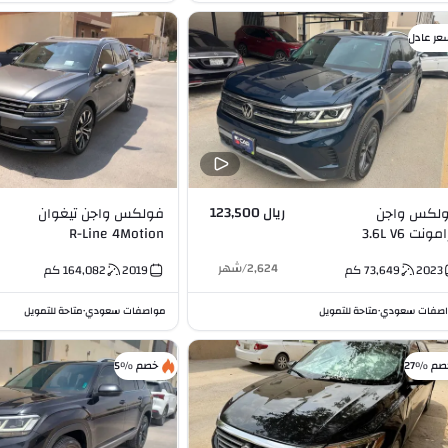
عر عادل
ريال 123,500
لكس واجن
فولكس واجن تيغوان
مونت 3.6L V6
R-Line 4Motion
Turbocharged 2.0L I4
2,624
/
شهر
2023
73,649
كم
2019
164,082
كم
صفات سعودي
متاحة للتمويل
مواصفات سعودي
متاحة للتمويل
•
•
صم %27
خصم %5