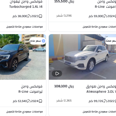
ريال 155,500
لكس واجن
فولكس واجن تيغوان
تيرامونت R-Line
Turbocharged 1.4L I4
4Moti
3,296
/
شهر
2024
59,000
كم
2023
38,000
كم
Turbocharged 2.0L 
صفات سعودي
متاحة للتمويل
مواصفات سعودي
متاحة للتمويل
•
•
عر ممتاز
سعر عادل
ريال 108,100
لكس واجن طوارق
فولكس واجن
Atmosphere 3.0L 
تيرامونت R-Line
4Motion
2,365
/
شهر
2022
99,726
كم
2024
53,540
كم
Turbocharged 2.0L I4
صفات سعودي
متاحة للتمويل
مواصفات سعودي
متاحة للتمويل
•
•