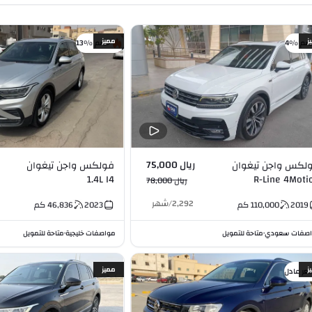
ز
مميز
صم %4
خصم %13
ريال 75,000
لكس واجن تيغوان
فولكس واجن تيغوان
1.4L I4
R-Line 4Moti
ريال 78,000
Turbocharged 2.0L 
2,292
/
شهر
2019
110,000
كم
2023
46,836
كم
صفات سعودي
متاحة للتمويل
مواصفات خليجية
متاحة للتمويل
•
•
ز
مميز
عر عادل