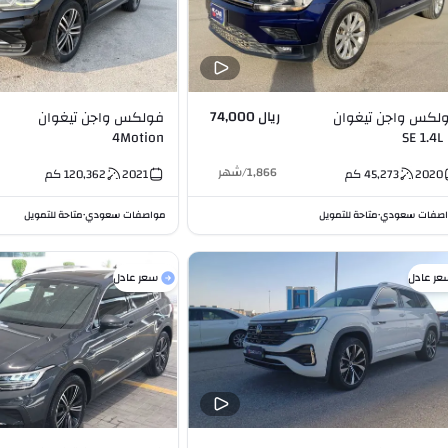
ريال 74,000
لكس واجن تيغوان
فولكس واجن تيغوان
4Motion
SE 1.4L 
Turbocharged 2.0L I4
1,866
/
شهر
2020
45,273
كم
2021
120,362
كم
صفات سعودي
متاحة للتمويل
مواصفات سعودي
متاحة للتمويل
•
•
عر عادل
سعر عادل