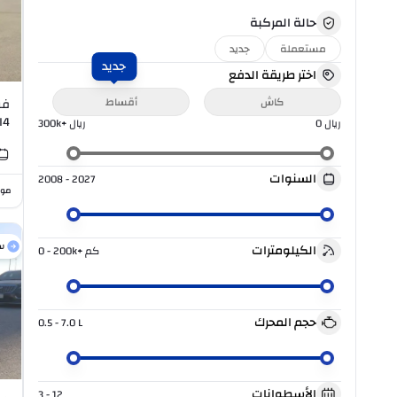
حالة المركبة
مستعملة
جديد
جديد
اختر طريقة الدفع
كاش
أقساط
فو
I4
ريال
0
ريال
300k+
السنوات
2008 - 2027
موا
س
الكيلومترات
كم
0 - 200k+
حجم المحرك
0.5 - 7.0
L
الأسطوانات
3 - 12