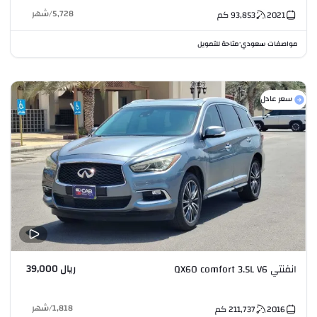
5,728
/
شهر
2021
93,853
كم
مواصفات سعودي
متاحة للتمويل
•
سعر عادل
ريال 39,000
انفنتي QX60 comfort 3.5L V6
1,818
/
شهر
2016
211,737
كم