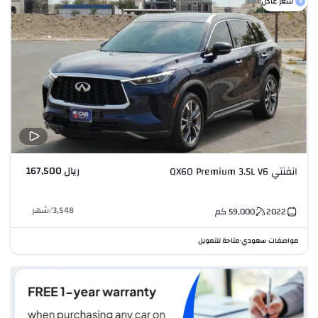
سعر عادل
ريال 167,500
انفنتي QX60 Premium 3.5L V6
3,548
/
شهر
2022
59,000
كم
مواصفات سعودي
متاحة للتمويل
•