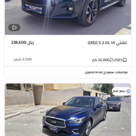
ريال 138,500
انفنتي QX50 S 2.0L I4
2,939
/
شهر
2023
32,000
كم
مواصفات سعودي
متاحة للتمويل
•
سعر عادل