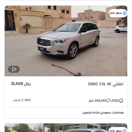
سعر عادل
ريال 31,500
انفنتي QX60 3.5L V6
1,480
/
شهر
2015
190,149
كم
مواصفات سعودي
متاحة للتمويل
•
سعر عادل