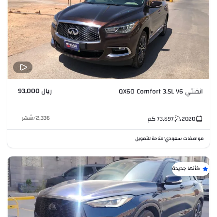
ريال 93,000
انفنتي QX60 Comfort 3.5L V6
2,336
/
شهر
2020
73,897
كم
مواصفات سعودي
متاحة للتمويل
•
كأنها جديدة