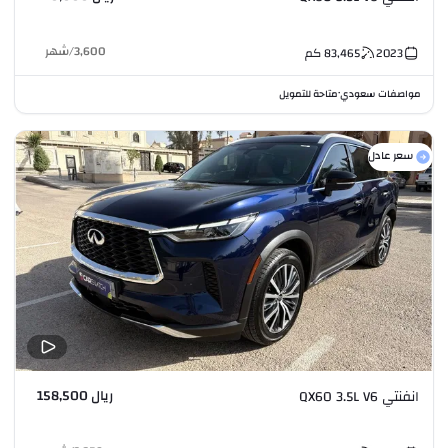
3,600
/
شهر
2023
83,465
كم
مواصفات سعودي
متاحة للتمويل
•
سعر عادل
ريال 158,500
انفنتي QX60 3.5L V6