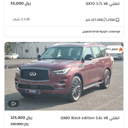
ريال 55,000
انفنتي QX70 3.7L V6
2,538
/
شهر
2016
127,000
كم
مواصفات خليجية
متاحة للتمويل
•
خصم %3
ريال 125,900
انفنتي QX80 Black edition 5.6L V8
ريال 130,000