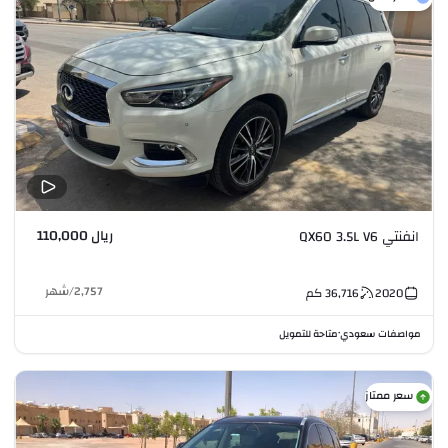
ريال 110,000
انفنتي QX60 3.5L V6
2,757
/
شهر
2020
36,716
كم
مواصفات سعودي
متاحة للتمويل
•
سعر ممتاز