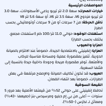
المواصفات الرئيسية
خيارات المحرك:
سعة 2.0 لتر تيربو رباعي الأسطوانات، سعة 3.0
لتر تيربو مزدوج V6، سعة 3.5 لتر V6، أو سعة 5.6 لتر V8
ناقل الحركة:
من 7 سرعات أو من 9 سرعات أوتوماتيكي بحسب
الطراز
استهلاك الوقود:
حوالي 11.0 لتر/100 كم (استهلاك مجمع،
يختلف بحسب الطراز)
المزايا والعيوب
المزايا:
إنفينيتي بالاعتمادية الجيدة، خصوصاً عند الالتزام بالصيانة
الدورية. تتميز بمقصورة عملية ومساحة مناسبة للركاب
والأمتعة. توفر مقصورة مريحة وجودة داخلية جيدة بالنسبة إلى
فئتها السعرية.
العيوب:
قد تكون تكاليف الصيانة والإصلاح مرتفعة في بعض
الطرازات، خصوصاً بعد انتهاء الضمان.
القيمة السوقية
تحافظ إنفينيتي على حوالي 52% من قيمتها الأصلية بعد مرور 5
سنوات — أعلى من بي إم دبليو ومرسيدس-بنز (جميعها ~43%)
ومماثل لـ لكزس (~50%).