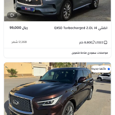
ريال 99,000
انفنتي QX50 Turbocharged 2.0L I4
2,168
/
شهر
2022
8,800
كم
مواصفات سعودي
متاحة للتمويل
•
كأنها جديدة