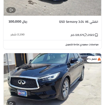
ريال 100,000
انفنتي Q50 Sensory 3.0L V6
2,190
/
شهر
2022
119,575
كم
مواصفات سعودي
متاحة للتمويل
•
خصم %8