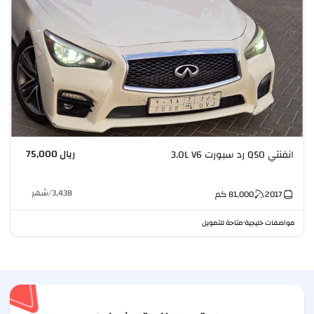
ريال 75,000
انفنتي Q50 رد سبورت 3.0L V6
3,438
/
شهر
2017
81,000
كم
مواصفات خليجية
متاحة للتمويل
•