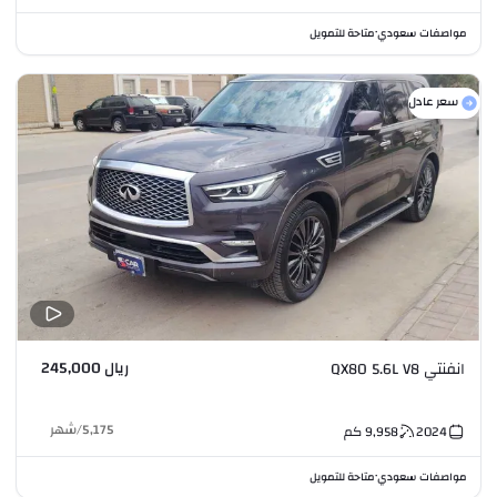
مواصفات سعودي
متاحة للتمويل
•
سعر عادل
ريال 245,000
انفنتي QX80 5.6L V8
5,175
/
شهر
2024
9,958
كم
مواصفات سعودي
متاحة للتمويل
•