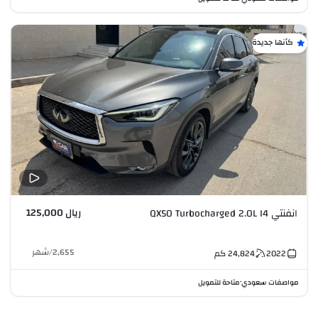
كأنها جديدة
ريال 125,000
انفنتي QX50 Turbocharged 2.0L I4
2,655
/
شهر
2022
24,824
كم
مواصفات سعودي
متاحة للتمويل
•