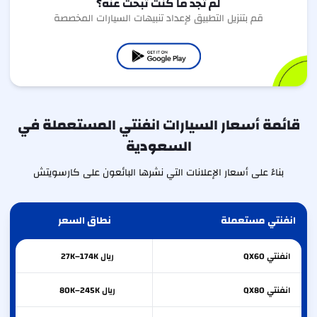
لم تجد ما كنت تبحث عنه؟
قم بتنزيل التطبيق لإعداد تنبيهات السيارات المخصصة
قائمة أسعار السيارات انفنتي المستعملة في
السعودية
بناءً على أسعار الإعلانات التي نشرها البائعون على كارسويتش
انفنتي مستعملة
نطاق السعر
انفنتي
QX60
ريال 27K–174K
انفنتي
QX80
ريال 80K–245K