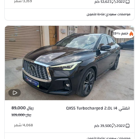
3,359
/
شهر
2022
53,623
كم
مواصفات سعودي
متاحة للتمويل
•
خصم %15
ريال 89,000
انفنتي QX55 Turbocharged 2.0L I4
ريال 105,000
4,068
/
شهر
2022
39,500
كم
مواصفات سعودي
متاحة للتمويل
•