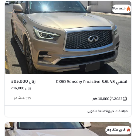
خصم %5
ريال 205,000
انفنتي QX80 Sensory Proactive 5.6L V8
ريال 216,000
4,335
/
شهر
2023
10,000
كم
مواصفات خليجية
متاحة للتمويل
•
قابل للتفاوض