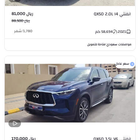
ريال 81,000
انفنتي QX50 2.0L I4
ريال 88,500
1,780
/
شهر
2021
58,694
كم
مواصفات سعودي
متاحة للتمويل
•
سعر عادل
ريال 170,000
انفنتي QX60 3.5L V6