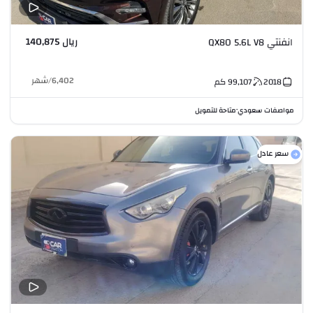
ريال 140,875
انفنتي QX80 5.6L V8
6,402
/
شهر
2018
99,107
كم
مواصفات سعودي
متاحة للتمويل
•
سعر عادل