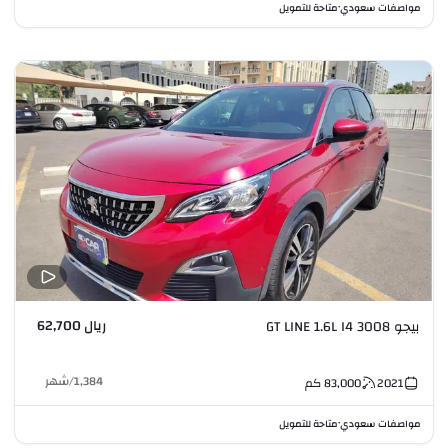
مواصفات سعودي
متاحة للتمويل
•
ريال 62,700
بيجو 3008 GT LINE 1.6L I4
1,384
/
شهر
2021
83,000
كم
مواصفات سعودي
متاحة للتمويل
•