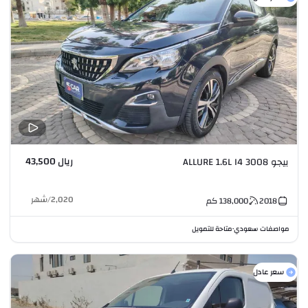
ريال 43,500
بيجو 3008 ALLURE 1.6L I4
2,020
/
شهر
2018
138,000
كم
مواصفات سعودي
متاحة للتمويل
•
سعر عادل