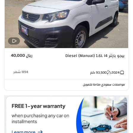
ريال 40,000
بيجو بارتنر Diesel (Manual) 1.6L I4
894
/
شهر
2024
93,500
كم
مواصفات سعودي
متاحة للتمويل
•