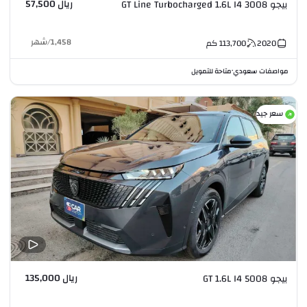
ريال 57,500
بيجو 3008 GT Line Turbocharged 1.6L I4
1,458
/
شهر
2020
113,700
كم
مواصفات سعودي
متاحة للتمويل
•
سعر جيد
ريال 135,000
بيجو 5008 GT 1.6L I4