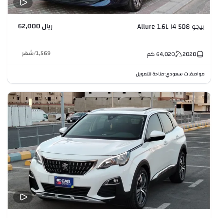
ريال 62,000
بيجو 508 Allure 1.6L I4
1,569
/
شهر
2020
64,020
كم
مواصفات سعودي
متاحة للتمويل
•