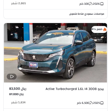
2,865
/
شهر
2026
100
كم
مواصفات سعودي
متاحة للتمويل
•
خصم %4
ريال 83,500
بيجو 3008 Active Turbocharged 1.6L I4
ريال 87,000
1,834
/
شهر
2025
6,500
كم