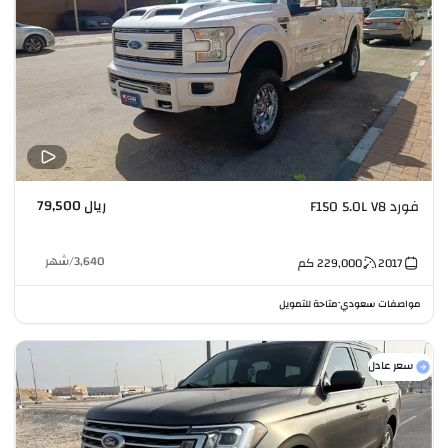
ريال 79,500
فورد F150 5.0L V8
3,640
/
شهر
2017
229,000
كم
مواصفات سعودي
متاحة للتمويل
•
سعر عادل