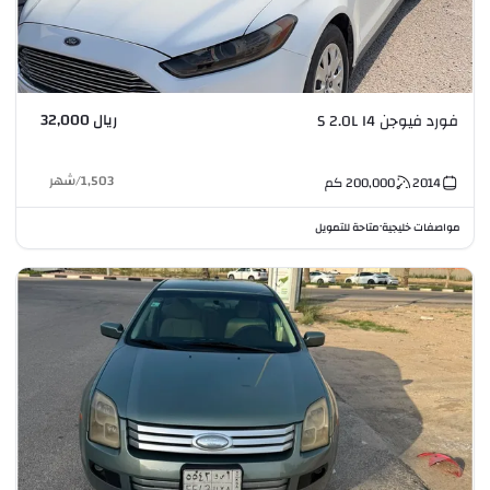
ريال 32,000
فورد فيوجن S 2.0L I4
1,503
/
شهر
2014
200,000
كم
مواصفات خليجية
متاحة للتمويل
•