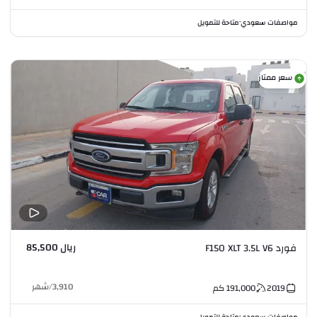
مواصفات سعودي
متاحة للتمويل
•
سعر ممتاز
ريال 85,500
فورد F150 XLT 3.5L V6
3,910
/
شهر
2019
191,000
كم
مواصفات سعودي
متاحة للتمويل
•