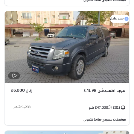
سعر عادل
ريال 26,000
فورد اكسبدشن 5.4L V8
1,233
/
شهر
2012
247,000
كم
مواصفات سعودي
متاحة للتمويل
•