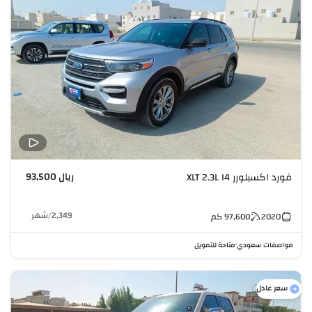
ريال 93,500
فورد اكسبلورر XLT 2.3L I4
2,349
/
شهر
2020
97,600
كم
مواصفات سعودي
متاحة للتمويل
•
سعر عادل