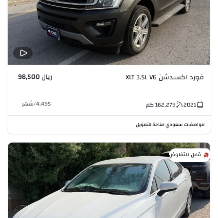
ريال 98,500
فورد اكسبدشن XLT 3.5L V6
4,495
/
شهر
2021
162,279
كم
مواصفات سعودي
متاحة للتمويل
•
قابل للتفاوض