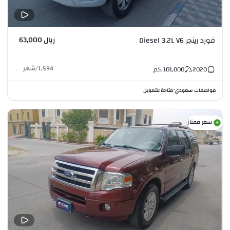
ريال 63,000
فورد رينجر Diesel 3.2L V6
1,594
/
شهر
2020
101,000
كم
مواصفات سعودي
متاحة للتمويل
•
سعر ممتاز