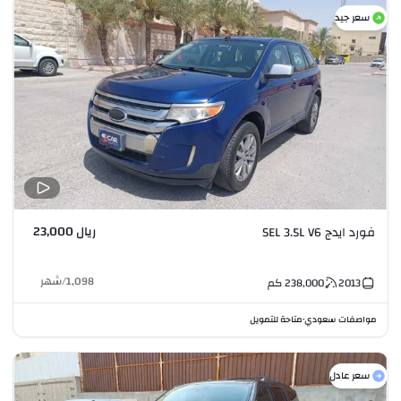
سعر جيد
ريال 23,000
فورد ايدج SEL 3.5L V6
1,098
/
شهر
2013
238,000
كم
مواصفات سعودي
متاحة للتمويل
•
سعر عادل