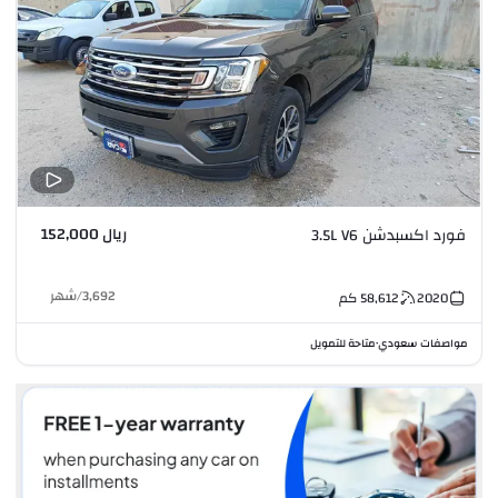
ريال 152,000
فورد اكسبدشن 3.5L V6
3,692
/
شهر
2020
58,612
كم
مواصفات سعودي
متاحة للتمويل
•