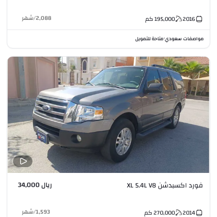
2,088
/
شهر
2016
195,000
كم
مواصفات سعودي
متاحة للتمويل
•
ريال 34,000
فورد اكسبدشن XL 5.4L V8
1,593
/
شهر
2014
270,000
كم