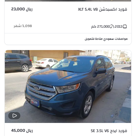
ريال 23,000
فورد اكسبدشن XLT 5.4L V8
1,098
/
شهر
2013
271,000
كم
مواصفات سعودي
متاحة للتمويل
•
ريال 45,000
فورد ايدج SE 3.5L V6