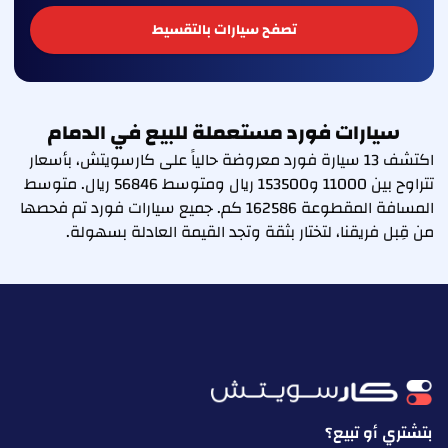
تصفح سيارات بالتقسيط
سيارات فورد مستعملة للبيع في الدمام
اكتشف 13 سيارة فورد معروضة حالياً على كارسويتش، بأسعار
تتراوح بين 11000 و153500 ريال ومتوسط 56846 ريال. متوسط
المسافة المقطوعة 162586 كم. جميع سيارات فورد تم فحصها
من قِبل فريقنا، لتختار بثقة وتجد القيمة العادلة بسهولة.
بتشتري أو تبيع؟