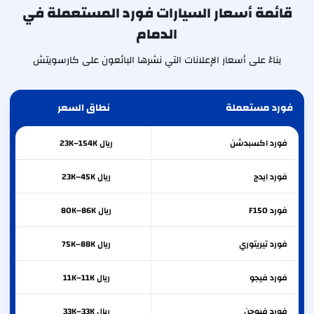
قائمة أسعار السيارات فورد المستعملة في
الدمام
بناءً على أسعار الإعلانات التي نشرها البائعون على كارسويتش
فورد مستعملة
نطاق السعر
فورد
اكسبدشن
ريال 23K–154K
فورد
ايدج
ريال 23K–45K
فورد
F150
ريال 80K–86K
فورد
تيريتوري
ريال 75K–88K
فورد
فيجو
ريال 11K–11K
فورد
فيوجن
ريال 33K–33K