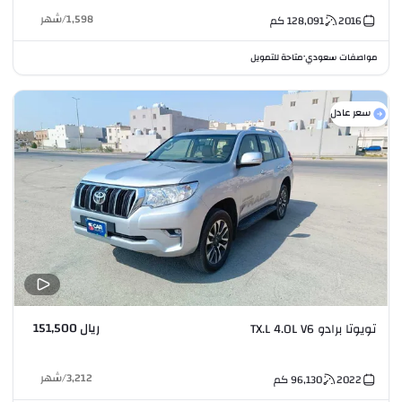
1,598
/
شهر
2016
128,091
كم
مواصفات سعودي
متاحة للتمويل
•
سعر عادل
ريال 151,500
تويوتا برادو TX.L 4.0L V6
3,212
/
شهر
2022
96,130
كم