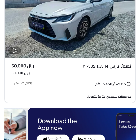
ريال 60,000
تويوتا يارس Y PLUS 1.3L I4
ريال 63,000
1,326
/
شهر
2026
15,466
كم
مواصفات سعودي
متاحة للتمويل
•