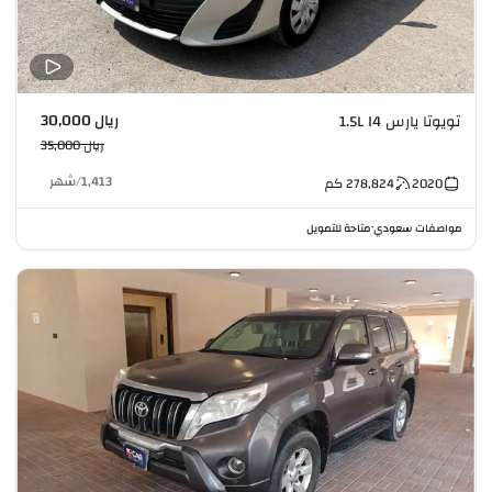
ريال 30,000
تويوتا يارس 1.5L I4
ريال 35,000
1,413
/
شهر
2020
278,824
كم
مواصفات سعودي
متاحة للتمويل
•