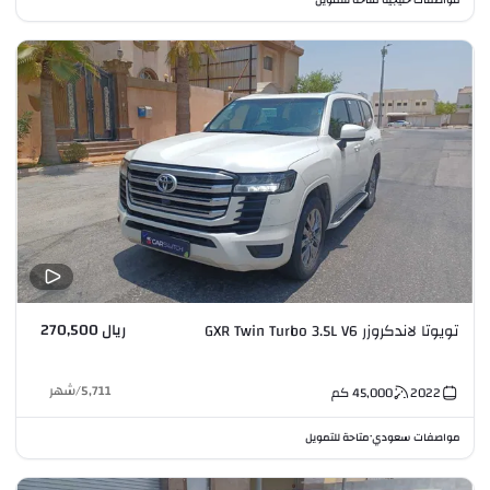
ريال 270,500
تويوتا لاندكروزر GXR Twin Turbo 3.5L V6
5,711
/
شهر
2022
45,000
كم
مواصفات سعودي
متاحة للتمويل
•