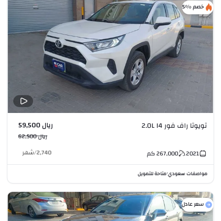
خصم %5
ريال 59,500
تويوتا راف فور 2.0L I4
ريال 62,500
2,740
/
شهر
2021
267,000
كم
مواصفات سعودي
متاحة للتمويل
•
سعر عادل