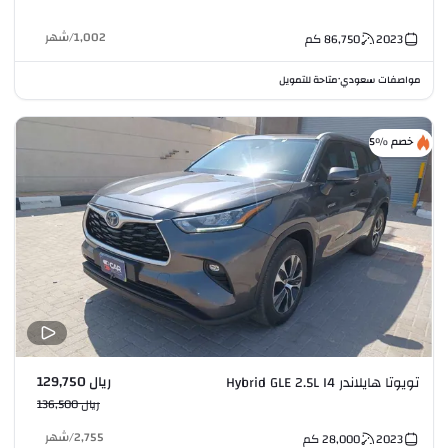
1,002
/
شهر
2023
86,750
كم
مواصفات سعودي
متاحة للتمويل
•
خصم %5
ريال 129,750
تويوتا هايلاندر Hybrid GLE 2.5L I4
ريال 136,500
2,755
/
شهر
2023
28,000
كم