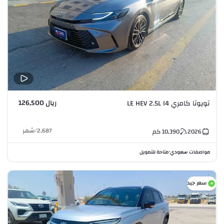
ريال 126,500
تويوتا كامري LE HEV 2.5L I4
2,687
/
شهر
2026
10,390
كم
مواصفات سعودي
متاحة للتمويل
•
سعر جيد