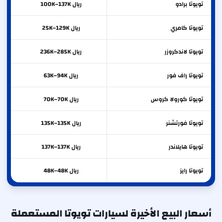
تويوتا
برادو
ريال 100K–137K
تويوتا
كامري
ريال 25K–129K
تويوتا
لاندكروزر
ريال 236K–285K
تويوتا
راف فور
ريال 63K–94K
تويوتا
كورولا كروس
ريال 70K–70K
تويوتا
فورتشنر
ريال 135K–135K
تويوتا
هايلاندر
ريال 137K–137K
تويوتا
رايز
ريال 48K–48K
أسعار البيع الأخيرة لسيارات تويوتا المستعملة