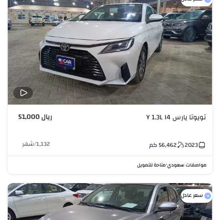
ريال 51,000
تويوتا يارس Y 1.3L I4
1,132
/
شهر
2023
56,462
كم
مواصفات سعودي
متاحة للتمويل
•
سعر عادل