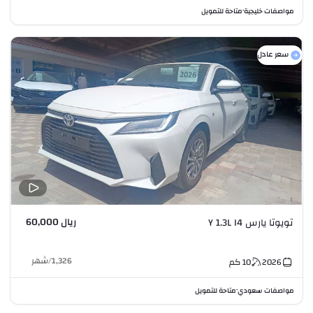
مواصفات خليجية
متاحة للتمويل
•
سعر عادل
ريال 60,000
تويوتا يارس Y 1.3L I4
1,326
/
شهر
2026
10
كم
مواصفات سعودي
متاحة للتمويل
•