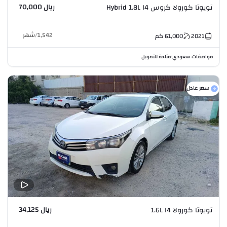
ريال 70,000
تويوتا كورولا كروس Hybrid 1.8L I4
1,542
/
شهر
2021
61,000
كم
مواصفات سعودي
متاحة للتمويل
•
سعر عادل
ريال 34,125
تويوتا كورولا 1.6L I4