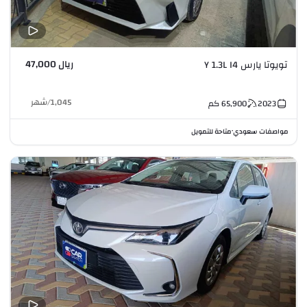
ريال 47,000
تويوتا يارس Y 1.3L I4
1,045
/
شهر
2023
65,900
كم
مواصفات سعودي
متاحة للتمويل
•