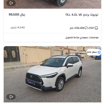
ريال 99,500
تويوتا برادو TX.L 4.0L V6
4,540
/
شهر
2017
204,000
كم
مواصفات سعودي
متاحة للتمويل
•
سعر عادل