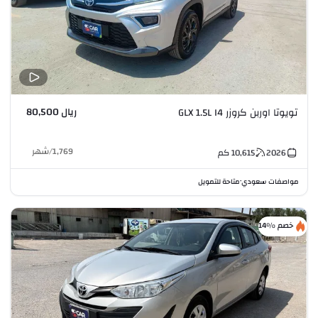
ريال 80,500
تويوتا اوربن كروزر GLX 1.5L I4
1,769
/
شهر
2026
10,615
كم
مواصفات سعودي
متاحة للتمويل
•
خصم %14