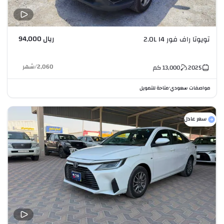
ريال 94,000
تويوتا راف فور 2.0L I4
2,060
/
شهر
2025
13,000
كم
مواصفات سعودي
متاحة للتمويل
•
سعر عادل