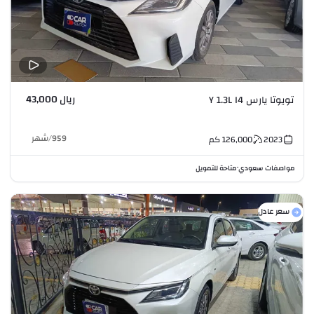
ريال 43,000
تويوتا يارس Y 1.3L I4
959
/
شهر
2023
126,000
كم
مواصفات سعودي
متاحة للتمويل
•
سعر عادل