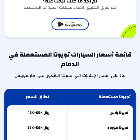
لم تجد ما كنت تبحث عنه؟
قم بتنزيل التطبيق لإعداد تنبيهات السيارات المخصصة
قائمة أسعار السيارات تويوتا المستعملة في
الدمام
بناءً على أسعار الإعلانات التي نشرها البائعون على كارسويتش
تويوتا مستعملة
نطاق السعر
تويوتا
يارس
ريال 43K–65K
تويوتا
كورولا
ريال 35K–58K