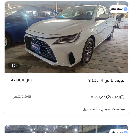
سعر عادل
ريال 47,000
تويوتا يارس Y 1.3L I4
1,045
/
شهر
2023
91,278
كم
مواصفات سعودي
متاحة للتمويل
•
سعر عادل