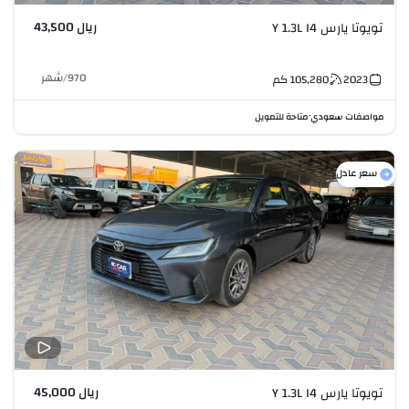
ريال 43,500
تويوتا يارس Y 1.3L I4
970
/
شهر
2023
105,280
كم
مواصفات سعودي
متاحة للتمويل
•
سعر عادل
ريال 45,000
تويوتا يارس Y 1.3L I4