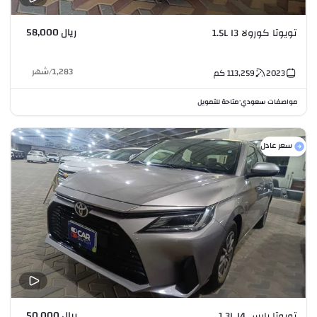
ريال 58,000
تويوتا كورولا 1.5L I3
1,283
/
شهر
2023
113,259
كم
مواصفات سعودي
متاحة للتمويل
•
سعر عادل
ريال 50,000
تويوتا يارس 1.3L I4