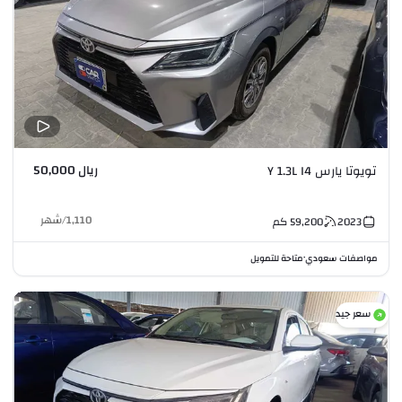
ريال 50,000
تويوتا يارس Y 1.3L I4
1,110
/
شهر
2023
59,200
كم
مواصفات سعودي
متاحة للتمويل
•
سعر جيد