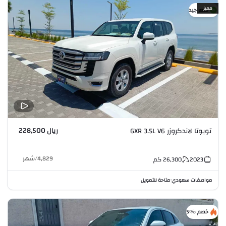
مميز
سعر جيد
ريال 228,500
تويوتا لاندكروزر GXR 3.5L V6
4,829
/
شهر
2023
26,300
كم
مواصفات سعودي
متاحة للتمويل
•
خصم %5