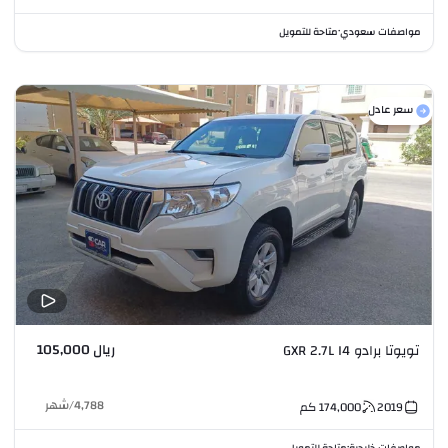
مواصفات سعودي
متاحة للتمويل
•
سعر عادل
ريال 105,000
تويوتا برادو GXR 2.7L I4
4,788
/
شهر
2019
174,000
كم
مواصفات خليجية
متاحة للتمويل
•