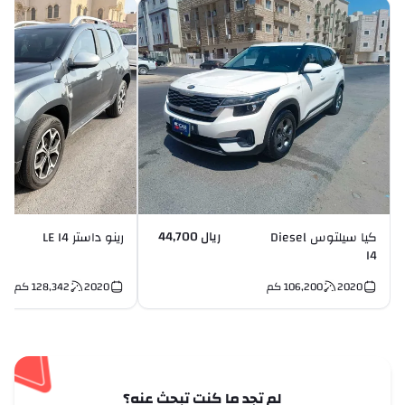
ريال 44,700
كيا سيلتوس Diesel
رينو داستر LE I4
I4
2020
106,200
كم
2020
128,342
كم
لم تجد ما كنت تبحث عنه؟