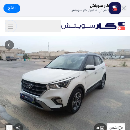
كار سويتش
افتح
افتح في تطبيق كار سويتش
31