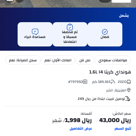
يشمل
تم فحصها
ضمان
مسبقا و
مساعدة خبراء
اعتمادها
مواصفات سعودي
نص فل
المالك الأول: نعم
سجل الصيانة: نعم
بت
هونداي كريتا 1.6L I4
2020
189,565
كم
797950
#
العزيزية
,
الخبر
توصيل للبيت ابتداءً من
ريال
249
سعر الكاش
:
أقساط
:
ريال
43,000
ريال
1,998
/ شهر
تتبع السعر
عرض التفاصيل