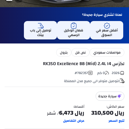
لماذا تشتري سيارة جديدة؟
أفضل سعر في
ضمان الوكيل
توصيل إلى باب
السوق
الرسمي
بيتك
مواصفات سعودي
نص فل
بترول
لكزس RX350 Excellence BB (Mid) 2.4L I4
2026
0
كم
782357
#
التوصيل متوفر الى جميع مدن المملكة
سيارة جديدة
سعر الكاش
:
أقساط
:
ريال
310,500
ريال
6,473
/ شهر
تتبع السعر
عرض التفاصيل