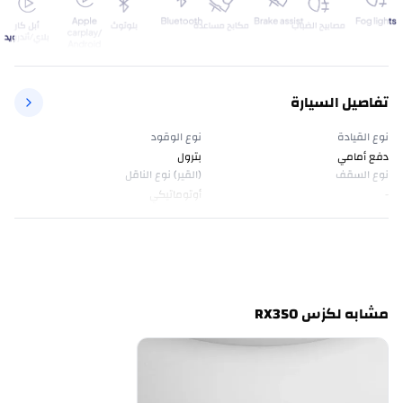
تفاصيل السيارة
نوع القيادة
نوع الوقود
دفع أمامي
بترول
نوع السقف
(القير) نوع الناقل
-
أوتوماتيكي
مشابه لكزس RX350