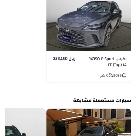
ريال 323,150
لكزس RX350 F-Sport
FF (Top) I4
2026
0
كم
سيارات مستعملة مشابهة