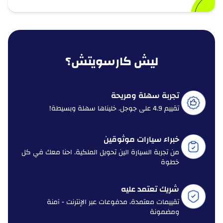
ليش كارسويتش؟
تجربة سهلة ومريحة
تقييم 4.9 على جوجل. خليناها سهلة وبسيطة!
خبراء سيارات موثوقين
من تجربة السيارة الين تحويل الملكية. احنا معك في كل
خطوة
شريك تعتمد عليه
تقييمات معتمدة، مدفوعات عبر الإنترنت - آمنة
ومضمونة