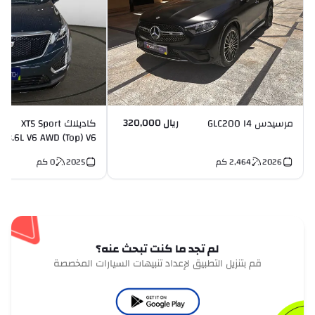
ريال 320,000
مرسيدس GLC200 I4
كاديلاك XT5 Sport
3.6L V6 AWD (Top) V6
2026
2,464
كم
2025
0
كم
لم تجد ما كنت تبحث عنه؟
قم بتنزيل التطبيق لإعداد تنبيهات السيارات المخصصة