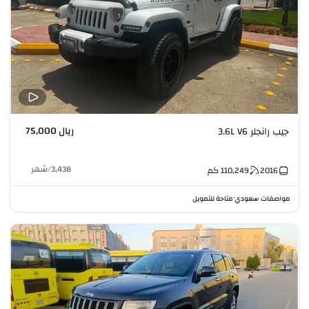
ريال 75,000
جيب رانجلر 3.6L V6
3,438
/
شهر
2016
110,249
كم
مواصفات سعودي
متاحة للتمويل
•