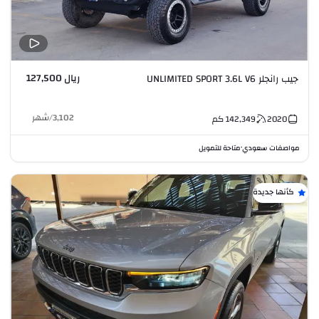
ريال 127,500
جيب رانجلر UNLIMITED SPORT 3.6L V6
3,102
/
شهر
2020
142,349
كم
مواصفات سعودي
متاحة للتمويل
•
كأنها جديدة