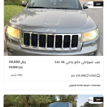
مميز
خصم %18
ريال 20,500
جيب شيروكي دفع رباعي 3.6L V6
ريال 25,000
985
/
شهر
2012
232,000
كم
مواصفات خليجية
متاحة للتمويل
•
مميز
خصم %6