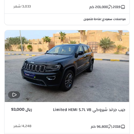
3,033
/
شهر
2019
201,000
كم
مواصفات سعودي
متاحة للتمويل
•
ريال 93,000
جيب جراند شيروكي Limited HEMI 5.7L V8
4,248
/
شهر
2018
96,800
كم