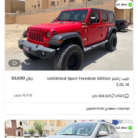
سعر جيد
ريال 93,500
جيب رانجلر Unlimited Sport Freedom Edition
2.0L I4
4,270
/
شهر
2021
168,520
كم
مواصفات سعودي
متاحة للتمويل
•
سعر جيد