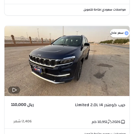
مواصفات سعودي
متاحة للتمويل
•
سعر عادل
ريال 110,000
جيب كومندر Limited 2.0L I4
2,406
/
شهر
2026
10,951
كم
مواصفات سعودي
متاحة للتمويل
•