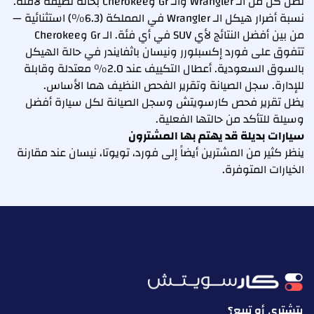
تصل كل من الـ Wrangler والـ Gr وCherokee بحالة نظيفة لافتة.
نسبة أضرار هيكل الـ Wrangler في المملكة (6.3%) استثنائية —
من بين أفضل النتائج لأي SUV في أي فئة. الـ Gr وCherokee
تتفوق على فورد إكسبلورر ونيسان باثفايندر في حالة الهيكل
بالسوق السعودية. أعطال التكييف عند 2.0% معتدلة وقابلة
للإدارة. سجل الصيانة وتقرير الفحص النظيف هما الأساس.
يظل تقرير فحص كارسويتش وسجل الصيانة لكل سيارة أفضل
وسيلة للتأكد من حالتها الفعلية.
سيارات بديلة قد يهتم بها المشترون
ينظر كثير من المشترين أيضاً إلى فورد، تويوتا، نيسان عند مقارنة
الخيارات المتوفرة.
بتشتري أو تبيع؟