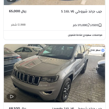
ريال 65,000
جيب جراند شيروكي S 3.6L V6
2,988
/
شهر
2020
171,000
كم
مواصفات سعودي
متاحة للتمويل
•
سعر عادل
ريال 68,500
جيب جراند شيروكي Laredo 3.6L V6