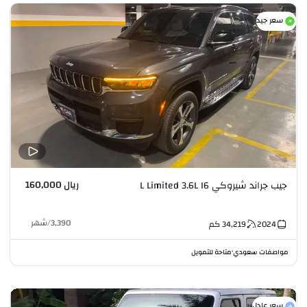
سعر جيد
ريال 160,000
جيب جراند شيروكي L Limited 3.6L I6
3,390
/
شهر
2024
34,219
كم
مواصفات سعودي
متاحة للتمويل
•
سعر عادل