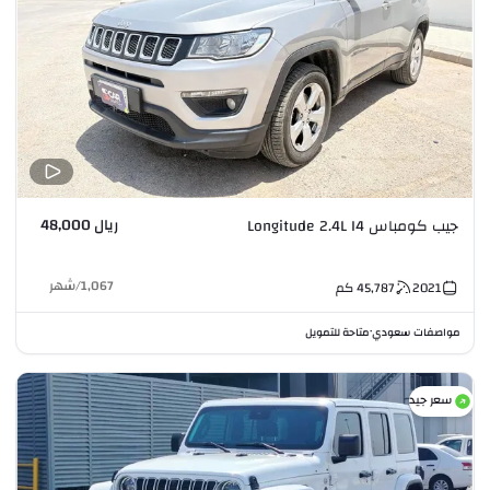
ريال 48,000
جيب كومباس Longitude 2.4L I4
1,067
/
شهر
2021
45,787
كم
مواصفات سعودي
متاحة للتمويل
•
سعر جيد