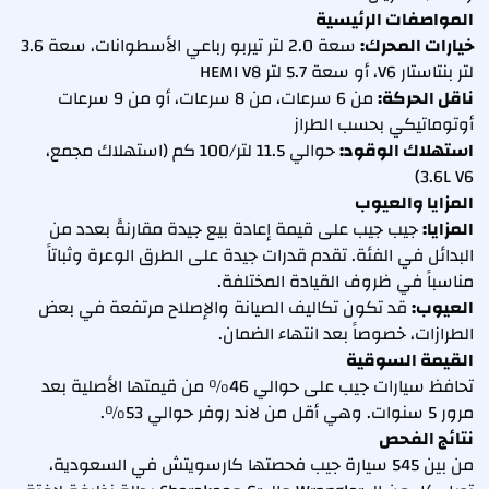
المواصفات الرئيسية
خيارات المحرك:
سعة 2.0 لتر تيربو رباعي الأسطوانات، سعة 3.6
لتر بنتاستار V6، أو سعة 5.7 لتر HEMI V8
ناقل الحركة:
من 6 سرعات، من 8 سرعات، أو من 9 سرعات
أوتوماتيكي بحسب الطراز
استهلاك الوقود:
حوالي 11.5 لتر/100 كم (استهلاك مجمع،
3.6L V6)
المزايا والعيوب
المزايا:
جيب جيب على قيمة إعادة بيع جيدة مقارنةً بعدد من
البدائل في الفئة. تقدم قدرات جيدة على الطرق الوعرة وثباتاً
مناسباً في ظروف القيادة المختلفة.
العيوب:
قد تكون تكاليف الصيانة والإصلاح مرتفعة في بعض
الطرازات، خصوصاً بعد انتهاء الضمان.
القيمة السوقية
تحافظ سيارات جيب على حوالي 46% من قيمتها الأصلية بعد
مرور 5 سنوات. وهي أقل من لاند روفر حوالي 53%.
نتائج الفحص
من بين 545 سيارة جيب فحصتها كارسويتش في السعودية،