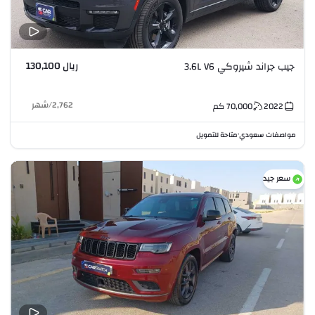
ريال 130,100
جيب جراند شيروكي 3.6L V6
2,762
/
شهر
2022
70,000
كم
مواصفات سعودي
متاحة للتمويل
•
سعر جيد