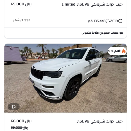
ريال 65,000
جيب جراند شيروكي Limited 3.6L V6
1,992
/
شهر
2019
136,443
كم
مواصفات سعودي
متاحة للتمويل
•
خصم %4
ريال 66,000
جيب جراند شيروكي 3.6L V6
ريال 69,000