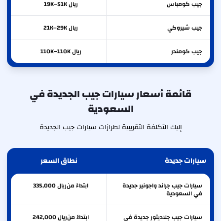
جيب
كومباس
ريال 19K–51K
جيب
شيروكي
ريال 21K–29K
جيب
كومندر
ريال 110K–110K
قائمة أسعار سيارات جيب الجديدة في
السعودية
إليك التكلفة التقريبية لطرازات سيارات جيب الجديدة
سيارات جديدة
نطاق السعر
سيارات جيب جراند واجونير جديدة
ابتداءً من
ريال
335,000
في السعودية
سيارات جيب جلاديتور جديدة في
ابتداءً من
ريال
242,000