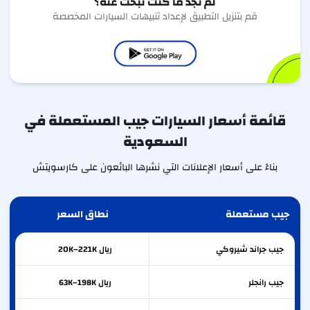
لم تجد ما كنت تبحث عنه؟
قم بتنزيل التطبيق لإعداد تنبيهات السيارات المخصصة
قائمة أسعار السيارات جيب المستعملة في
السعودية
بناءً على أسعار الإعلانات التي نشرها البائعون على كارسويتش
جيب مستعملة
نطاق السعر
جيب
جراند شيروكي
ريال 20K–221K
جيب
رانجلر
ريال 63K–198K