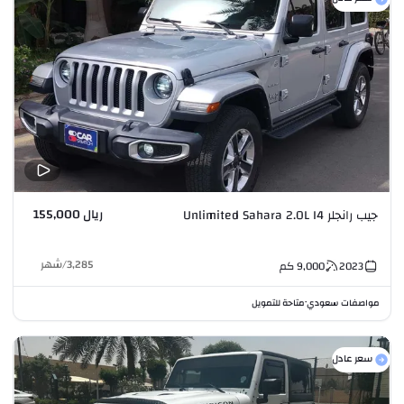
ريال 155,000
جيب رانجلر Unlimited Sahara 2.0L I4
3,285
/
شهر
2023
9,000
كم
مواصفات سعودي
متاحة للتمويل
•
سعر عادل