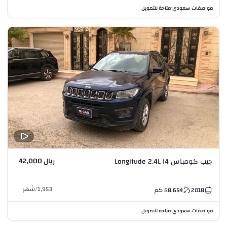
مواصفات سعودي
متاحة للتمويل
•
ريال 42,000
جيب كومباس Longitude 2.4L I4
1,953
/
شهر
2018
88,654
كم
مواصفات سعودي
متاحة للتمويل
•