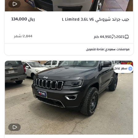
ريال 134,000
جيب جراند شيروكي L Limited 3.6L V6
2,844
/
شهر
2021
44,950
كم
مواصفات سعودي
متاحة للتمويل
•
سعر عادل