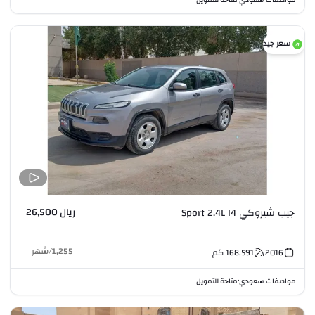
سعر جيد
ريال 26,500
جيب شيروكي Sport 2.4L I4
1,255
/
شهر
2016
168,591
كم
مواصفات سعودي
متاحة للتمويل
•