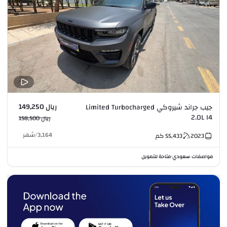
ريال 149,250
جيب جراند شيروكي Limited Turbocharged
2.0L I4
ريال 158,500
3,164
/
شهر
2023
55,433
كم
مواصفات سعودي
متاحة للتمويل
•