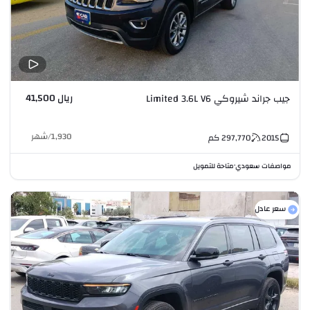
ريال 41,500
جيب جراند شيروكي Limited 3.6L V6
1,930
/
شهر
2015
297,770
كم
مواصفات سعودي
متاحة للتمويل
•
سعر عادل