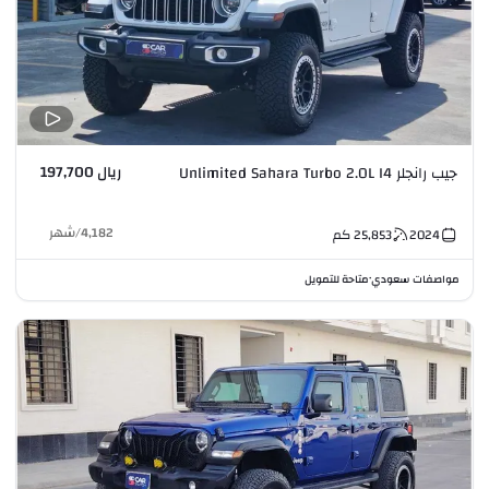
ريال 197,700
جيب رانجلر Unlimited Sahara Turbo 2.0L I4
4,182
/
شهر
2024
25,853
كم
مواصفات سعودي
متاحة للتمويل
•