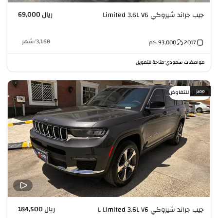
ريال 69,000
جيب جراند شيروكي Limited 3.6L V6
3,168
/
شهر
2017
93,000
كم
مواصفات سعودي
متاحة للتمويل
•
مميز
قابل للتفاوض
ريال 184,500
جيب جراند شيروكي L Limited 3.6L V6