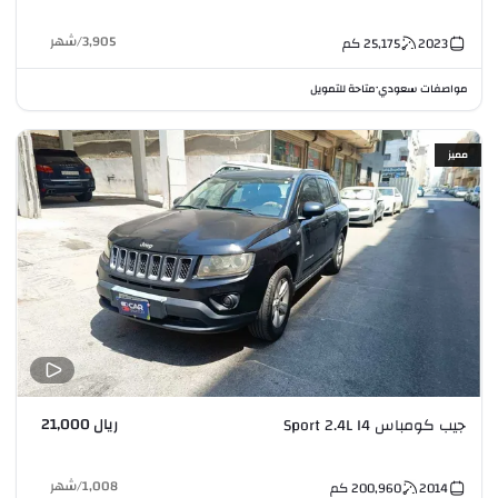
3,905
/
شهر
2023
25,175
كم
مواصفات سعودي
متاحة للتمويل
•
مميز
ريال 21,000
جيب كومباس Sport 2.4L I4
1,008
/
شهر
2014
200,960
كم