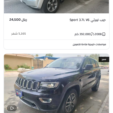
ريال 24,500
جيب ليبرتي Sport 3.7L V6
1,165
/
شهر
2008
392,000
كم
مواصفات خليجية
متاحة للتمويل
•
مميز