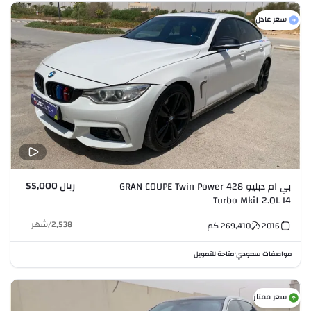
سعر عادل
ريال 55,000
بي ام دبليو 428 GRAN COUPE Twin Power
Turbo Mkit 2.0L I4
2,538
/
شهر
2016
269,410
كم
مواصفات سعودي
متاحة للتمويل
•
سعر ممتاز