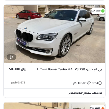
سعر جيد
ريال 58,000
بي ام دبليو 750 Li Twin Power Turbo 4.4L V8
2,673
/
شهر
2014
178,865
كم
مواصفات سعودي
متاحة للتمويل
•
خصم %4