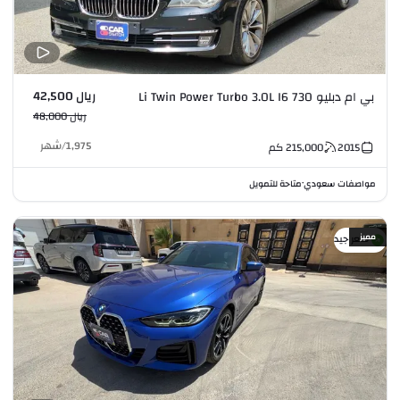
ريال 42,500
بي ام دبليو 730 Li Twin Power Turbo 3.0L I6
ريال 48,000
1,975
/
شهر
2015
215,000
كم
مواصفات سعودي
متاحة للتمويل
•
مميز
سعر جيد