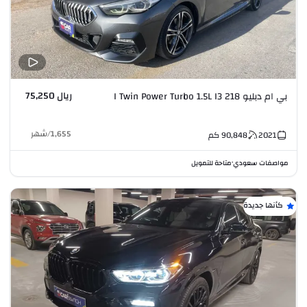
ريال 75,250
بي ام دبليو 218 I Twin Power Turbo 1.5L I3
1,655
/
شهر
2021
90,848
كم
مواصفات سعودي
متاحة للتمويل
•
كأنها جديدة