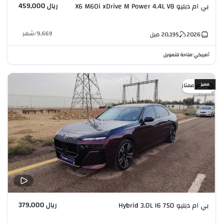
ريال 459,000
بي ام دبليو X6 M60i xDrive M Power 4.4L V8
9,669
/
شهر
2026
20,195
ميل
أمريكي
متاحة للتمويل
•
مميز
سعر ممتاز
ريال 379,000
بي ام دبليو 750 Hybrid 3.0L I6