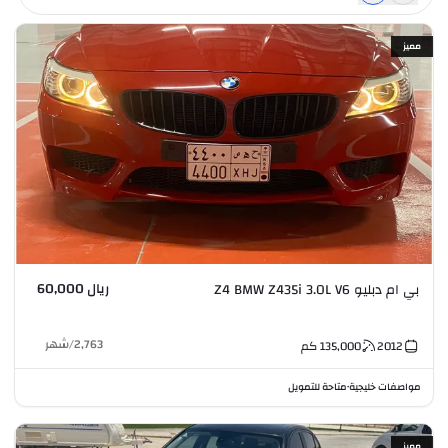
مميز
ريال 60,000
بي ام دبليو Z4 BMW Z435i 3.0L V6
2,763
/
شهر
2012
135,000
كم
مواصفات خليجية
متاحة للتمويل
•
مميز