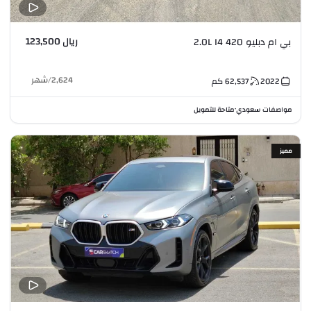
ريال 123,500
بي ام دبليو 420 2.0L I4
2,624
/
شهر
2022
62,537
كم
مواصفات سعودي
متاحة للتمويل
•
مميز