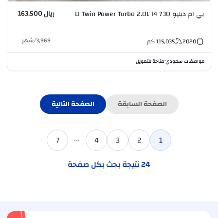
ريال 163,500
بي ام دبليو 730 LI Twin Power Turbo 2.0L I4
3,969
/
شهر
2020
115,035
كم
مواصفات سعودي
متاحة للتمويل
•
الصفحة السابقة
الصفحة التالية
...
7
4
3
2
1
24
نتيجة بحث بكل صفحة