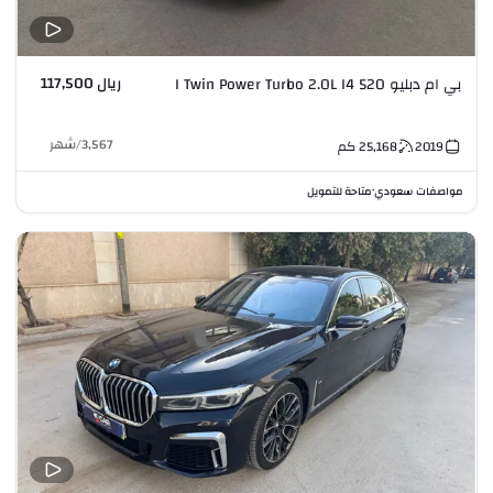
ريال 117,500
بي ام دبليو 520 I Twin Power Turbo 2.0L I4
3,567
/
شهر
2019
25,168
كم
مواصفات سعودي
متاحة للتمويل
•