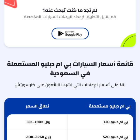
لم تجد ما كنت تبحث عنه؟
قم بتنزيل التطبيق لإعداد تنبيهات السيارات المخصصة
قائمة أسعار السيارات بي ام دبليو المستعملة
في السعودية
بناءً على أسعار الإعلانات التي نشرها البائعون على كارسويتش
بي ام دبليو مستعملة
نطاق السعر
بي ام دبليو
730
ريال 33K–190K
بي ام دبليو
520
ريال 20K–226K