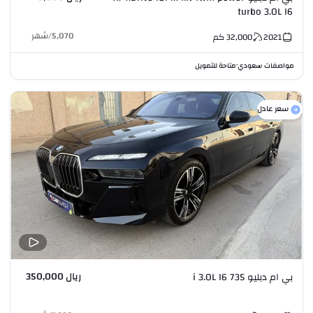
turbo 3.0L I6
5,070
/
شهر
2021
32,000
كم
مواصفات سعودي
متاحة للتمويل
•
سعر عادل
ريال 350,000
بي ام دبليو 735 i 3.0L I6