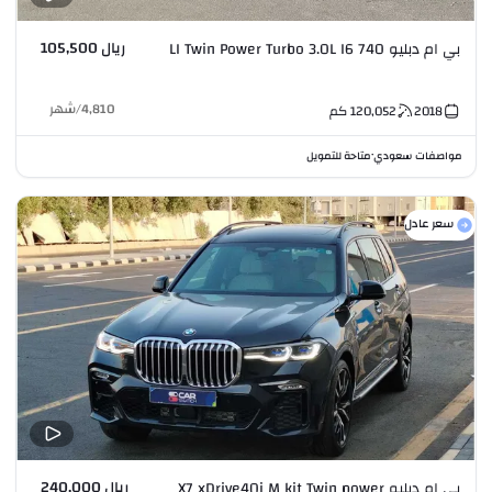
ريال 105,500
بي ام دبليو 740 LI Twin Power Turbo 3.0L I6
4,810
/
شهر
2018
120,052
كم
مواصفات سعودي
متاحة للتمويل
•
سعر عادل
ريال 240,000
بي ام دبليو X7 xDrive40i M kit Twin power