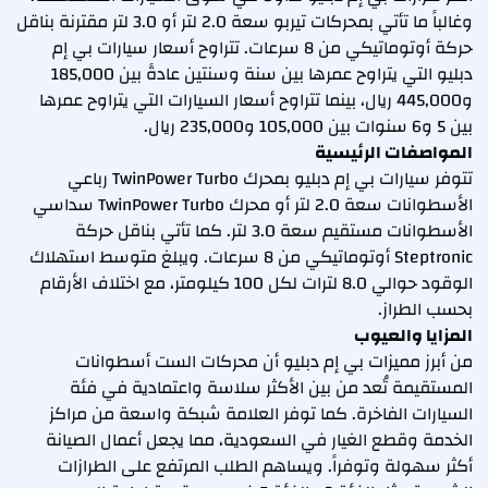
وغالباً ما تأتي بمحركات تيربو سعة 2.0 لتر أو 3.0 لتر مقترنة بناقل
حركة أوتوماتيكي من 8 سرعات. تتراوح أسعار سيارات بي إم
دبليو التي يتراوح عمرها بين سنة وسنتين عادةً بين 185,000
و445,000 ريال، بينما تتراوح أسعار السيارات التي يتراوح عمرها
بين 5 و6 سنوات بين 105,000 و235,000 ريال.
المواصفات الرئيسية
تتوفر سيارات بي إم دبليو بمحرك TwinPower Turbo رباعي
الأسطوانات سعة 2.0 لتر أو محرك TwinPower Turbo سداسي
الأسطوانات مستقيم سعة 3.0 لتر. كما تأتي بناقل حركة
Steptronic أوتوماتيكي من 8 سرعات. ويبلغ متوسط استهلاك
الوقود حوالي 8.0 لترات لكل 100 كيلومتر، مع اختلاف الأرقام
بحسب الطراز.
المزايا والعيوب
من أبرز مميزات بي إم دبليو أن محركات الست أسطوانات
المستقيمة تُعد من بين الأكثر سلاسة واعتمادية في فئة
السيارات الفاخرة. كما توفر العلامة شبكة واسعة من مراكز
الخدمة وقطع الغيار في السعودية، مما يجعل أعمال الصيانة
أكثر سهولة وتوفراً. ويساهم الطلب المرتفع على الطرازات