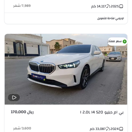
7,989
/
شهر
2025
14,117
كم
اوروبي
متاحة للتمويل
•
سعر ممتاز
ريال 170,000
بي ام دبليو 520 I 2.0L I4
3,600
/
شهر
2024
33,087
كم