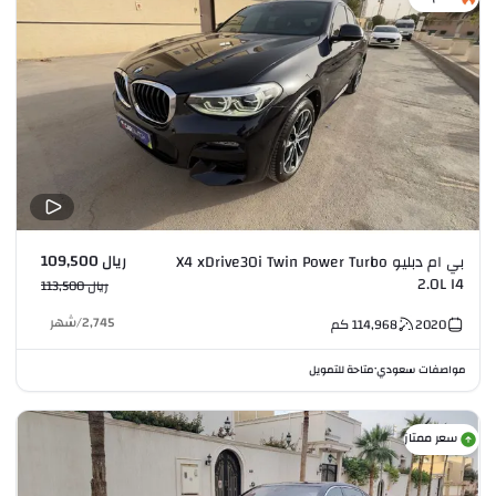
ريال 109,500
بي ام دبليو X4 xDrive30i Twin Power Turbo
2.0L I4
ريال 113,500
2,745
/
شهر
2020
114,968
كم
مواصفات سعودي
متاحة للتمويل
•
سعر ممتاز