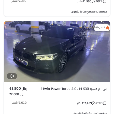
7,380
/
شهر
2024
41,950
كم
مواصفات سعودي
متاحة للتمويل
•
خصم %9
ريال 65,500
بي ام دبليو 530 i Twin Power Turbo 2.0L I4
ريال 72,000
3,010
/
شهر
2018
117,459
كم
مواصفات خليجية
متاحة للتمويل
•