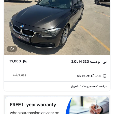
ريال 35,000
بي ام دبليو 320 2.0L I4
1,638
/
شهر
2016
193,953
كم
مواصفات سعودي
متاحة للتمويل
•