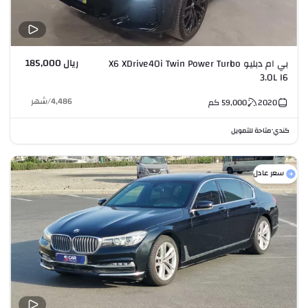
ريال 185,000
بي ام دبليو X6 XDrive40i Twin Power Turbo
3.0L I6
4,486
/
شهر
2020
59,000
كم
كندي
متاحة للتمويل
•
سعر عادل