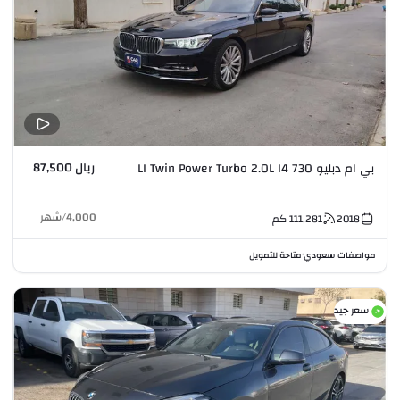
ريال 87,500
بي ام دبليو 730 LI Twin Power Turbo 2.0L I4
4,000
/
شهر
2018
111,281
كم
مواصفات سعودي
متاحة للتمويل
•
سعر جيد