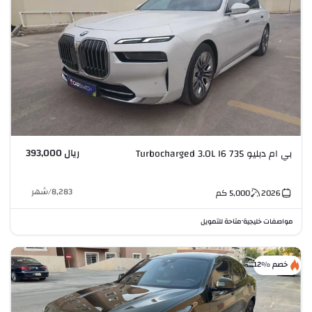
ريال 393,000
بي ام دبليو 735 Turbocharged 3.0L I6
8,283
/
شهر
2026
5,000
كم
مواصفات خليجية
متاحة للتمويل
•
خصم %12