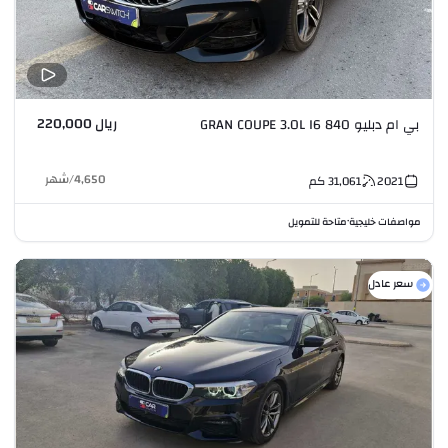
ريال 220,000
بي ام دبليو 840 GRAN COUPE 3.0L I6
4,650
/
شهر
2021
31,061
كم
مواصفات خليجية
متاحة للتمويل
•
سعر عادل