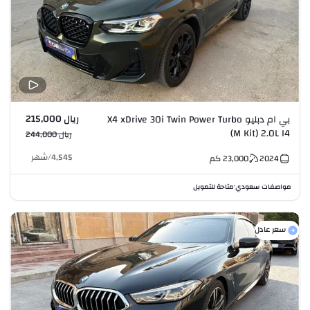
ريال 215,000
بي ام دبليو X4 xDrive 30i Twin Power Turbo
(M Kit) 2.0L I4
ريال 244,000
4,545
/
شهر
2024
23,000
كم
مواصفات سعودي
متاحة للتمويل
•
سعر عادل