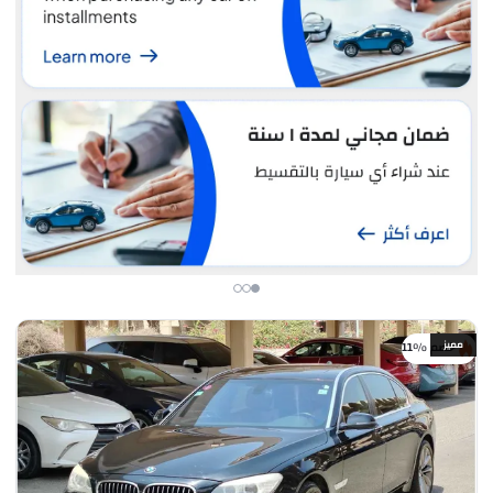
مميز
خصم %11