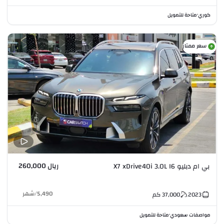
كوري
متاحة للتمويل
•
سعر ممتاز
ريال 260,000
بي ام دبليو X7 xDrive40i 3.0L I6
5,490
/
شهر
2023
37,000
كم
مواصفات سعودي
متاحة للتمويل
•