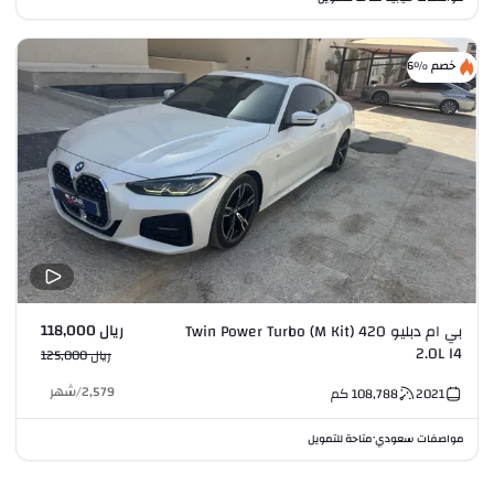
خصم %6
ريال 118,000
بي ام دبليو 420 Twin Power Turbo (M Kit)
2.0L I4
ريال 125,000
2,579
/
شهر
2021
108,788
كم
مواصفات سعودي
متاحة للتمويل
•