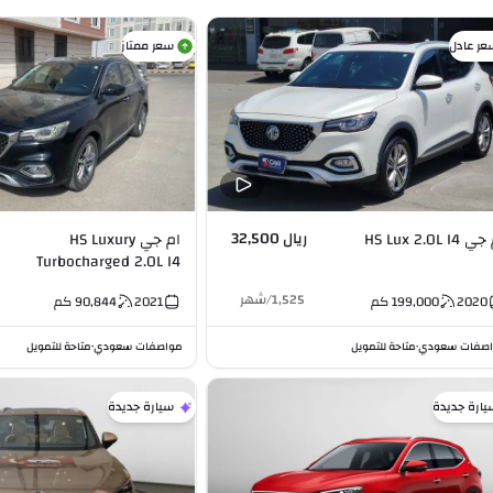
عر عادل
سعر ممتاز
ريال 32,500
HS Lux 2.0L I4
ام جي HS Luxury
Turbocharged 2.0L I4
1,525
/
شهر
2020
199,000
كم
2021
90,844
كم
صفات سعودي
متاحة للتمويل
مواصفات سعودي
متاحة للتمويل
•
•
يارة جديدة
سيارة جديدة