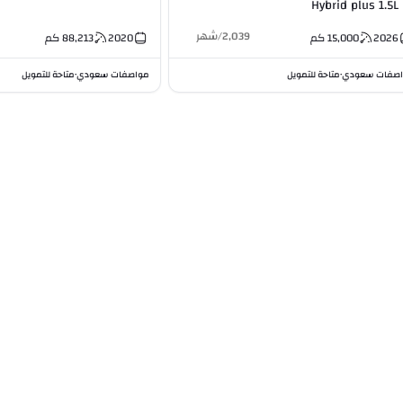
Hybrid plus 1.5L 
2,039
/
شهر
2026
15,000
كم
2020
88,213
كم
صفات سعودي
متاحة للتمويل
مواصفات سعودي
متاحة للتمويل
•
•