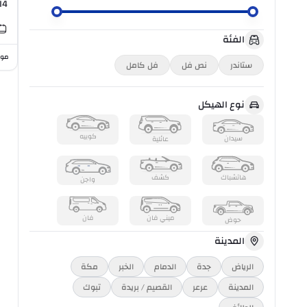
I4
الفئة
موا
ستاندر
نص فل
فل كامل
نوع الهيكل
كوبيه
سيدان
عائلية
هاتشباك
كشف
واجن
ميني فان
فان
حوض
المدينة
الرياض
جدة
الدمام
الخبر
مكة
المدينة
عرعر
القصيم / بريدة
تبوك