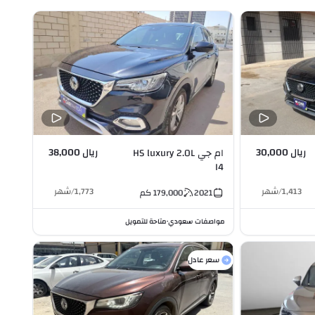
ريال 30,000
ريال 38,000
ام جي HS luxury 2.0L
I4
1,413
/
شهر
1,773
/
شهر
2021
179,000
كم
مواصفات سعودي
متاحة للتمويل
•
سعر عادل