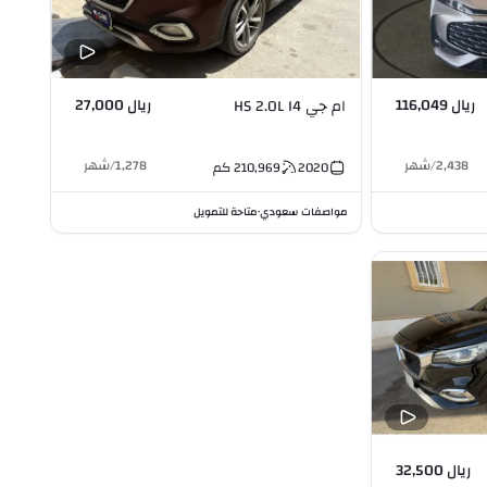
ريال 116,049
ريال 27,000
ام جي HS 2.0L I4
2,438
/
شهر
1,278
/
شهر
2020
210,969
كم
مواصفات سعودي
متاحة للتمويل
•
ريال 32,500