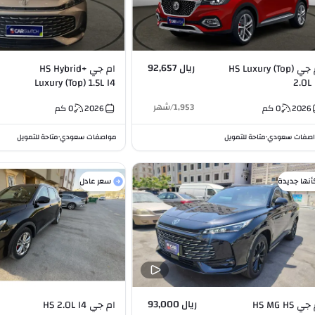
ريال 92,657
ام جي HS Luxury (Top)
ام جي HS Hybrid+
Luxury (Top) 1.5L I4
2.0L 
1,953
/
شهر
2026
0
كم
2026
0
كم
صفات سعودي
متاحة للتمويل
مواصفات سعودي
متاحة للتمويل
•
•
أنها جديدة
سعر عادل
ريال 93,000
ام جي HS MG HS
ام جي HS 2.0L I4