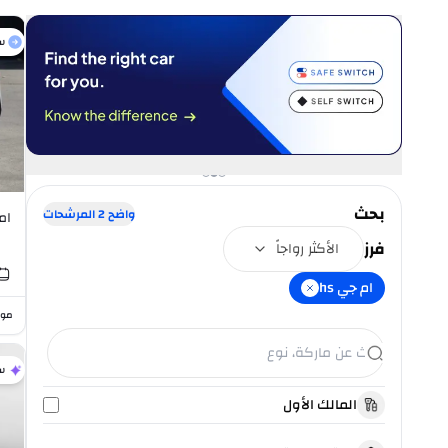
س
بحث
واضح
2
المرشحات
ام جي 
فرز
الأكثر رواجاً
ام جي hs
موا
س
المالك الأول