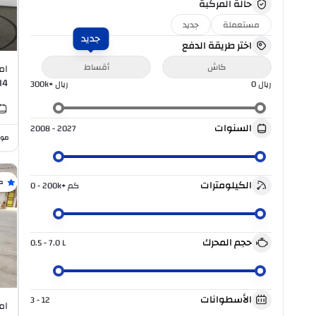
حالة المركبة
مستعملة
جديد
جديد
اختر طريقة الدفع
كاش
أقساط
I4
ريال
0
ريال
300k+
السنوات
2008 - 2027
موا
ك
الكيلومترات
كم
0 - 200k+
حجم المحرك
0.5 - 7.0
L
الأسطوانات
3 - 12