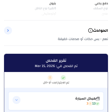
دفع رباعي
بترول
نوع السقف
(القير) نوع الناقل
عادي
أوتوماتيكي
الحوادث
نعم - بس حكات أو صدمات خفيفة
تقرير الفحص
تم الفحص في: Mar 15, 2026
عيب أو خلل
تم الاجتياز
هيكل السيارة
3
13