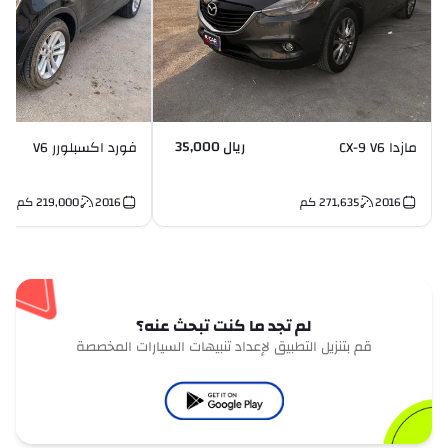
ريال 35,000
مازدا CX-9 V6
فورد اكسبلورر V6
2016
271,635
كم
2016
219,000
كم
لم تجد ما كنت تبحث عنه؟
قم بتنزيل التطبيق لإعداد تنبيهات السيارات المخصصة