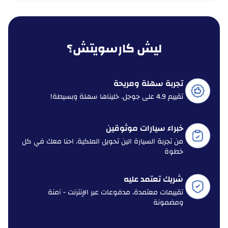
ليش كارسويتش؟
تجربة سهلة ومريحة
تقييم 4.9 على جوجل. خليناها سهلة وبسيطة!
خبراء سيارات موثوقين
من تجربة السيارة الين تحويل الملكية. احنا معك في كل
خطوة
شريك تعتمد عليه
تقييمات معتمدة، مدفوعات عبر الإنترنت - آمنة
ومضمونة