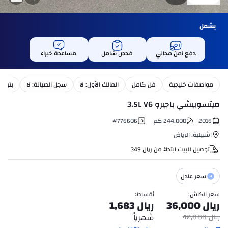
يشمل
دفع آمن مجاني
فحص شامل
مساعدة خبراء
مواصفات خليجية
فل كامل
المالك الأول: لا
سجل الصيانة: لا
بترول
ميتسوبيشي باجيرو 3.5L V6
2016
244,000
كم
776606
#
اشبيلية
,
الرياض
توصيل للبيت ابتداءً من
ريال
349
سعر عادل
سعر الكاش
:
أقساط
:
ريال
36,000
ريال
1,683
شهرياً
ريال
42,000