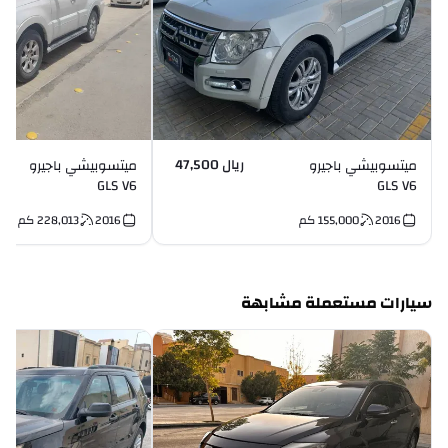
ريال 47,500
ميتسوبيشي باجيرو
ميتسوبيشي باجيرو
GLS V6
GLS V6
2016
155,000
كم
2016
228,013
كم
سيارات مستعملة مشابهة