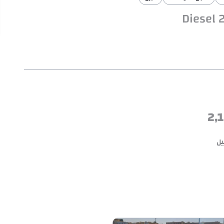
2,
يل