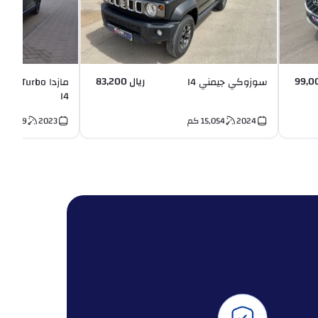
ريال 83,200
سوزوكي جيمني I4
مازدا  GS Turbo
I4
2024
15,054
كم
2023
146,179