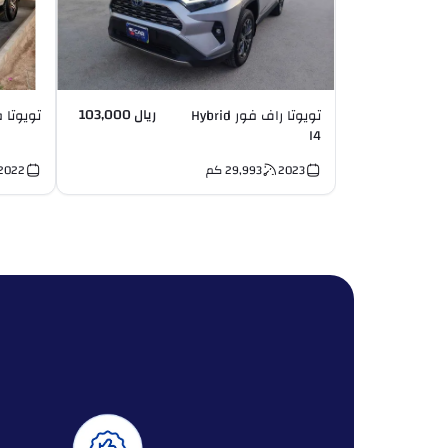
ريال 103,000
تويوتا راف فور Hybrid
تويوتا فور
I4
2023
29,993
كم
2022