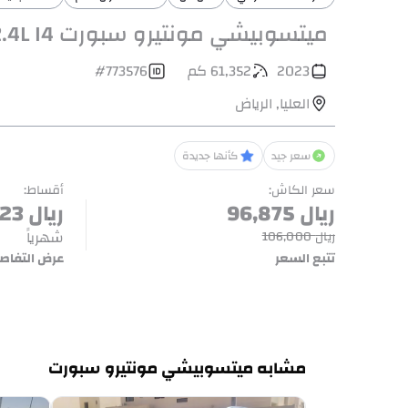
ميتسوبيشي مونتيرو سبورت Diesel 2.4L I4
2023
61,352
كم
773576
#
العليا
,
الرياض
سعر جيد
كأنها جديدة
سعر الكاش
:
أقساط
:
ريال
96,875
ريال
123
شهرياً
ريال
106,000
تتبع السعر
عرض التفاص
مشابه ميتسوبيشي مونتيرو سبورت