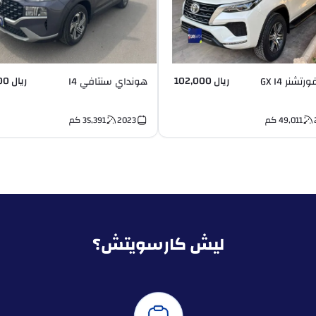
ريال 102,000
ريال 99,000
تشنر GX I4
هونداي سنتافي I4
49,011
كم
2023
35,391
كم
ليش كارسويتش؟