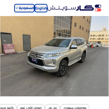
السعودية
English
مواصفات سعودي
نص فل
المالك الأول: نعم
كأنها جديدة