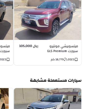
ريال 105,000
ميتسوبيشي مونتيرو
ميتسوب
سبورت GLS Premium
Turbocharged I4
Diesel V6
2023
18,779
كم
2023
سيارات مستعملة مشابهة