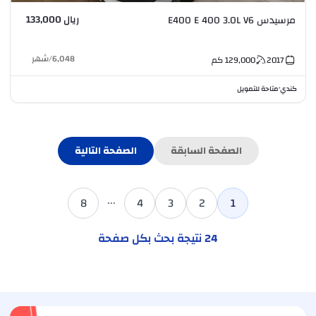
ريال 133,000
مرسيدس E400 E 400 3.0L V6
6,048
/
شهر
2017
129,000
كم
كندي
متاحة للتمويل
•
الصفحة السابقة
الصفحة التالية
...
8
4
3
2
1
24
نتيجة بحث بكل صفحة