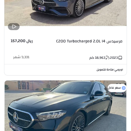
ريال 157,200
مرسيدس C200 Turbocharged 2.0L I4
3,331
/
شهر
2023
18,963
كم
اوروبي
متاحة للتمويل
•
سعر عادل