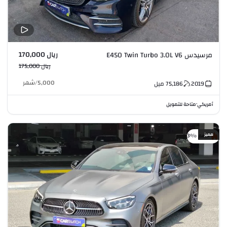
ريال 170,000
مرسيدس E450 Twin Turbo 3.0L V6
ريال 175,000
5,000
/
شهر
2019
75,186
ميل
أمريكي
متاحة للتمويل
•
مميز
خصم %3