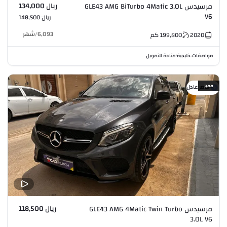
ريال 134,000
مرسيدس GLE43 AMG BiTurbo 4Matic 3.0L
V6
ريال 148,500
6,093
/
شهر
2020
199,800
كم
مواصفات خليجية
متاحة للتمويل
•
مميز
سعر عادل
ريال 118,500
مرسيدس GLE43 AMG 4Matic Twin Turbo
3.0L V6