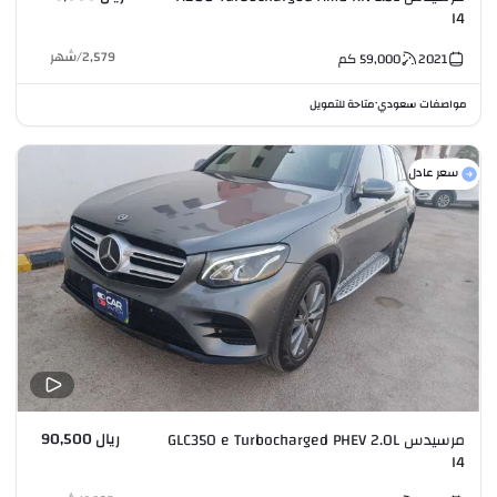
I4
2,579
/
شهر
2021
59,000
كم
مواصفات سعودي
متاحة للتمويل
•
سعر عادل
ريال 90,500
مرسيدس GLC350 e Turbocharged PHEV 2.0L
I4