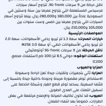
ناقل حركة من 9 سرعات 9G-Tronic. تتراوح أسعار سيارات
مرسيدس المستعملة التي يتراوح عمرها بين سنة وسنتين في
السعودية عادةً بين 180,000 و280,000 ريال، بينما تتراوح أسعار
السيارات التي يتراوح عمرها بين خمس وست سنوات بين
105,000 و210,000 ريال.
المواصفات الرئيسية
خيارات المحرك:
سعة 1.3 لتر تيربو رباعي الأسطوانات، سعة 2.0
لتر تيربو رباعي الأسطوانات خطي، أو سعة 3.0 M256
ناقل الحركة:
من 9 سرعات 9G-Tronic أوتوماتيكي
استهلاك الوقود:
حوالي 8.5 لتر/100 كم (استهلاك مجمع،
C200)
المزايا والعيوب
المزايا:
تأتي بتجهيزات وتقنيات جيدة تعزز الراحة وسهولة
الاستخدام. توفر مقصورة مريحة وجودة داخلية جيدة بالنسبة إلى
فئتها السعرية. يساعد توفر قطع الغيار وشبكة الخدمة على
تسهيل التملك على المدى الطويل.
العيوب:
قد تكون تكاليف الصيانة والإصلاح مرتفعة في بعض
الطرازات، خصوصاً بعد انتهاء الضمان.