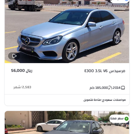
ريال 56,000
مرسيدس E300 3.5L V6
2,583
/
شهر
2014
185,000
كم
مواصفات سعودي
متاحة للتمويل
•
سعر ممتاز