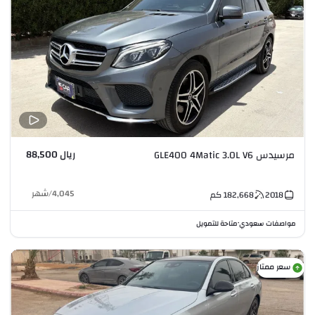
ريال 88,500
مرسيدس GLE400 4Matic 3.0L V6
4,045
/
شهر
2018
182,668
كم
مواصفات سعودي
متاحة للتمويل
•
سعر ممتاز