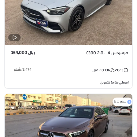
ريال 164,000
مرسيدس C300 2.0L I4
3,474
/
شهر
2023
20,136
ميل
أمريكي
متاحة للتمويل
•
سعر عادل