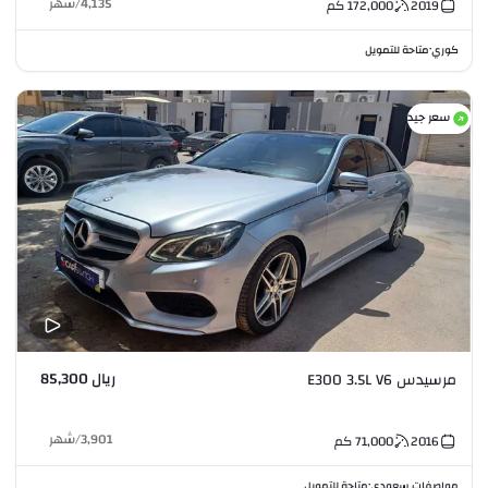
4,135
/
شهر
2019
172,000
كم
كوري
متاحة للتمويل
•
سعر جيد
ريال 85,300
مرسيدس E300 3.5L V6
3,901
/
شهر
2016
71,000
كم
مواصفات سعودي
متاحة للتمويل
•