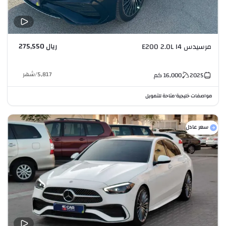
ريال 275,550
مرسيدس E200 2.0L I4
5,817
/
شهر
2025
16,000
كم
مواصفات خليجية
متاحة للتمويل
•
سعر عادل