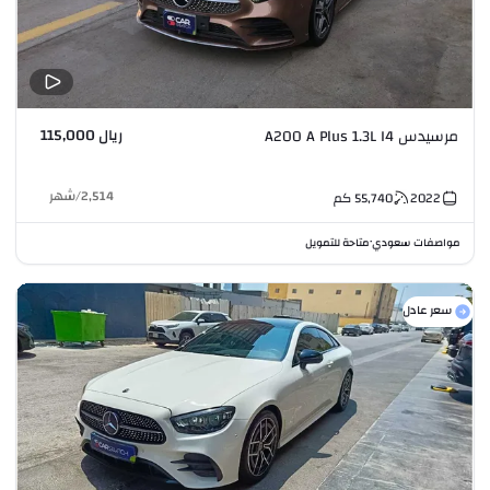
ريال 115,000
مرسيدس A200 A Plus 1.3L I4
2,514
/
شهر
2022
55,740
كم
مواصفات سعودي
متاحة للتمويل
•
سعر عادل