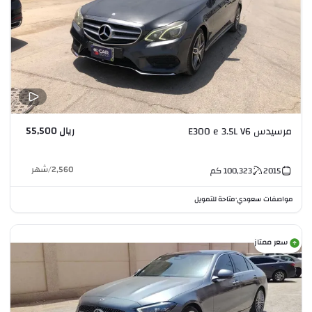
ريال 55,500
مرسيدس E300 e 3.5L V6
2,560
/
شهر
2015
100,323
كم
مواصفات سعودي
متاحة للتمويل
•
سعر ممتاز