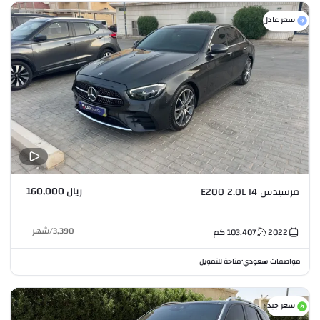
سعر عادل
ريال 160,000
مرسيدس E200 2.0L I4
3,390
/
شهر
2022
103,407
كم
مواصفات سعودي
متاحة للتمويل
•
سعر جيد