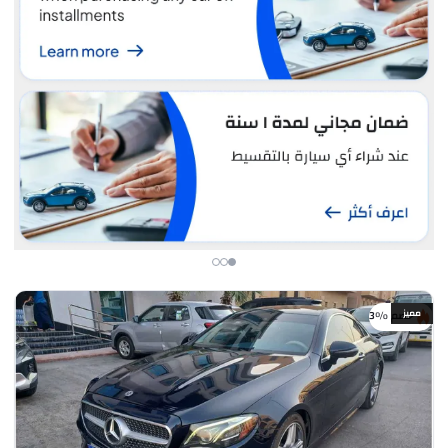
مميز
خصم %3