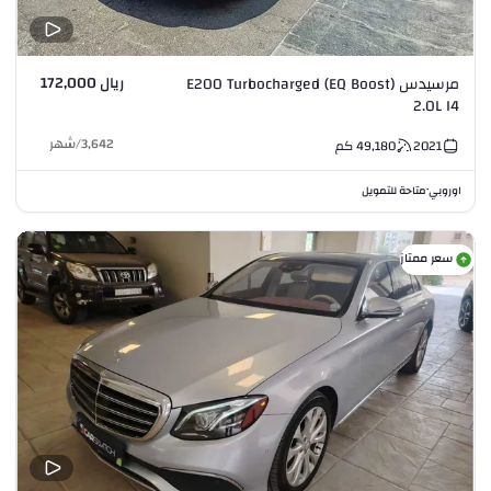
ريال 172,000
مرسيدس E200 Turbocharged (EQ Boost)
2.0L I4
3,642
/
شهر
2021
49,180
كم
اوروبي
متاحة للتمويل
•
سعر ممتاز