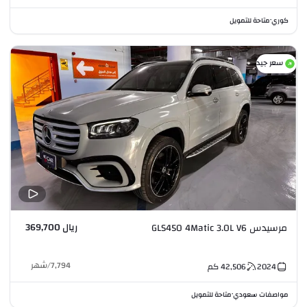
كوري
متاحة للتمويل
•
سعر جيد
ريال 369,700
مرسيدس GLS450 4Matic 3.0L V6
7,794
/
شهر
2024
42,506
كم
مواصفات سعودي
متاحة للتمويل
•