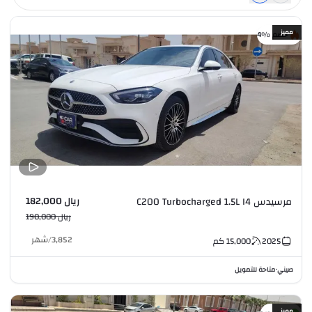
مميز
خصم %4
ريال 182,000
مرسيدس C200 Turbocharged 1.5L I4
ريال 190,000
3,852
/
شهر
2025
15,000
كم
صيني
متاحة للتمويل
•
مميز