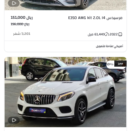
ريال 151,000
مرسيدس E350 AMG kit 2.0L I4
ريال 156,000
3,201
/
شهر
2022
61,449
ميل
أمريكي
متاحة للتمويل
•
مميز
خصم %10