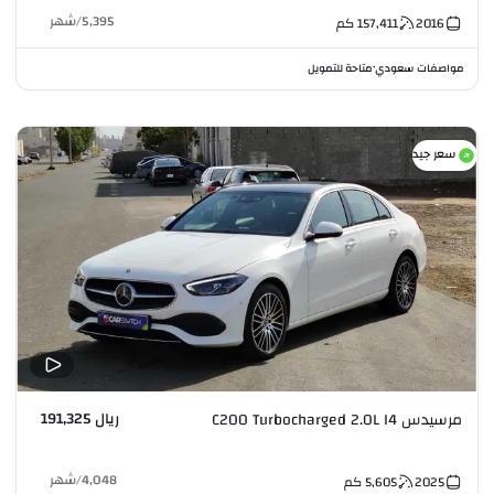
5,395
/
شهر
2016
157,411
كم
مواصفات سعودي
متاحة للتمويل
•
سعر جيد
ريال 191,325
مرسيدس C200 Turbocharged 2.0L I4
4,048
/
شهر
2025
5,605
كم