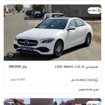
سعر جيد
ريال 190,000
مرسيدس C300 4MATIC 2.0L I4
4,020
/
شهر
2024
15,400
كم
كوري
متاحة للتمويل
•
سعر عادل