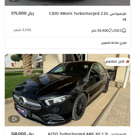
ريال 175,000
مرسيدس C300 4Matic Turbocharged 2.0L
I4
3,705
/
شهر
2023
59,400
كم
كوري
متاحة للتمويل
•
قابل للتفاوض
ريال 118,000
مرسيدس A200 Turbocharged AMG Kit 1.3L