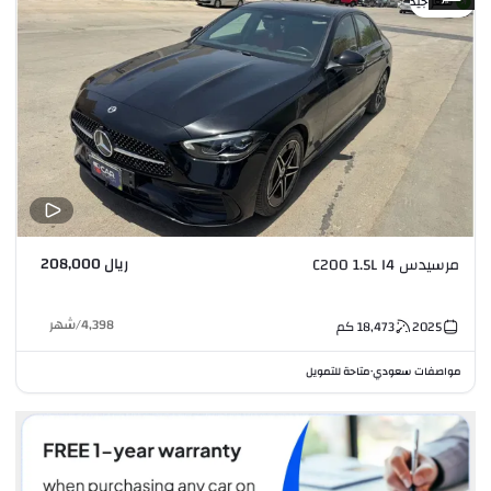
سعر جيد
ريال 208,000
مرسيدس C200 1.5L I4
4,398
/
شهر
2025
18,473
كم
مواصفات سعودي
متاحة للتمويل
•