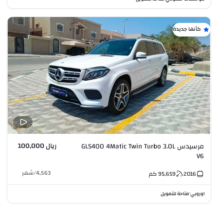
كأنها جديدة
ريال 100,000
مرسيدس GLS400 4Matic Twin Turbo 3.0L
V6
4,563
/
شهر
2016
95,659
كم
اوروبي
متاحة للتمويل
•