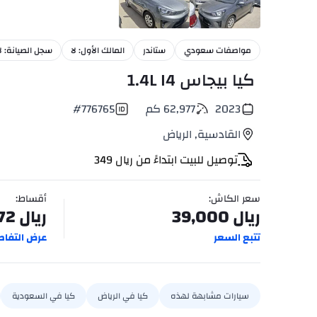
9
+
مواصفات سعودي
ستاندر
المالك الأول: لا
سجل الصيانة: لا
كيا بيجاس 1.4L I4
2023
62,977
كم
776765
#
القادسية
,
الرياض
توصيل للبيت ابتداءً من
ريال
349
سعر الكاش
:
أقساط
:
ريال
39,000
ريال
72
تتبع السعر
عرض التفاص
سيارات مشابهة لهذه
كيا في الرياض
كيا في السعودية