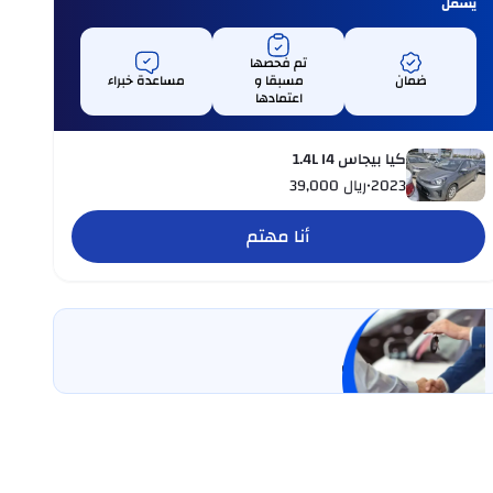
يشمل
تم فحصها
ضمان
مسبقا و
مساعدة خبراء
اعتمادها
كيا بيجاس 1.4L I4
2023
•
ريال
39,000
أنا مهتم
بيع سيارتي
خليها على كارسويتش