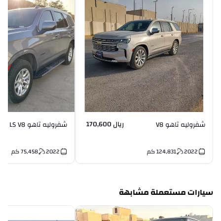
ريال 170,600
شفروليه تاهو V8
شفروليه تاهو LS V8
2022
124,831
كم
2022
75,458
كم
سيارات مستعملة مشابهة