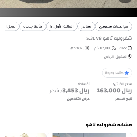
مواصفات سعودي
ستاندر
المالك الأول: لا
كأنها جديدة
سجل الصيان
شفروليه تاهو 5.3L V8
2022
87,000
كم
774373
#
العقيق
,
الرياض
كأنها جديدة
سعر الكاش
:
أقساط
:
ريال
163,000
ريال
3,453
/ شهر
تتبع السعر
عرض التفاصيل
مشابه شفروليه تاهو