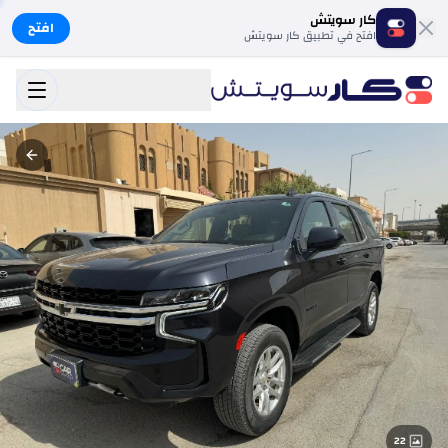
كار سويتش
افتح
افتح في تطبيق كار سويتش
22