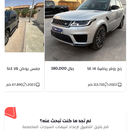
ريال 180,000
رنج روفر رياضية SE I4
جمس يوكن SLE V8
2022
113,710
كم
2023
67,890
كم
لم تجد ما كنت تبحث عنه؟
قم بتنزيل التطبيق لإعداد تنبيهات السيارات المخصصة