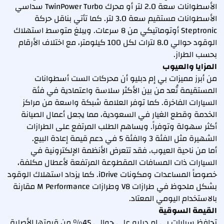
الأسطوانات سعة 2.0 لتر أو محرك TwinPower Turbo سداسي
الأسطوانات مستقيم سعة 3.0 لتر. كما تأتي بناقل حركة
Steptronic أوتوماتيكي من 8 سرعات. ويبلغ متوسط استهلاك
الوقود حوالي 8.0 لترات لكل 100 كيلومتر، مع اختلاف الأرقام
بحسب الطراز.
المزايا والعيوب
من أبرز مميزات بي إم دبليو أن محركات الست أسطوانات
المستقيمة تُعد من بين الأكثر سلاسة واعتمادية في فئة
السيارات الفاخرة. كما توفر العلامة شبكة واسعة من مراكز
الخدمة وقطع الغيار في السعودية، مما يجعل أعمال الصيانة
أكثر سهولة وتوفراً. ويساهم الطلب المرتفع على الطرازات
الشهيرة مثل الفئة 3 والفئة 5 في دعم قيمة إعادة البيع.
أما من ناحية العيوب، فقد تتعرض الأنظمة الإلكترونية في
السيارات ذات المسافات المقطوعة المرتفعة لأعطال مكلفة،
خصوصاً المساعدات ومكونات iDrive. كما يزداد استهلاك الوقود
بشكل ملحوظ في طرازات V8 وطرازات M Performance مقارنة
بالاستخدام اليومي المعتاد.
القيمة السوقية
تحافظ سيارات بي إم دبليو على حوالي 45% من قيمتها الأصلية