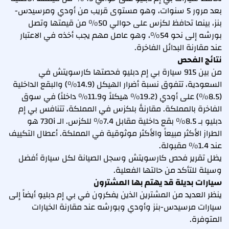
بعد مرور 5 سنوات، وهو مستوى قريب من أودي ومرسيدس-
بنز، بينما تحافظ لكزس على حوالي 50% من قيمتها وتصل
بورشه إلى نحو 54%، وهو عامل مهم يجب أخذه في الاعتبار
عند مقارنة البدائل الفاخرة.
نتائج الفحص
من بين 915 سيارة بي إم دبليو فحصتها كارسويتش في
السعودية، تتفوق نسبة أضرار الهيكل (14.9%) والبقع الداخلية
(8.5%) على أودي (19.2% هيكلاً و11.9% داخلاً) في سوق
الفاخرة بالمملكة. مقارنةً بلكزس في المملكة، تتنافس بي إم
دبليو بـ 8.5% بقع داخلية مقابل 7.4% للكزس. الـ 730i هو
الطراز الأكثر مبيعاً والأكثر موثوقية في المملكة. أعطال التكييف
عند 1.4% مقبولة.
يظل تقرير فحص كارسويتش وسجل الصيانة لكل سيارة أفضل
وسيلة للتأكد من حالتها الفعلية.
سيارات بديلة قد يهتم بها المشترون
ينظر العديد من المشترين الذين يفكرون في بي إم دبليو أيضاً إلى
سيارات مرسيدس-بنز وأودي وبورشه عند مقارنة الخيارات
المتوفرة.