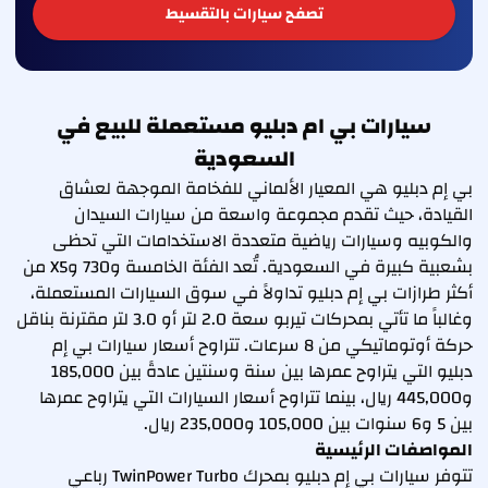
تصفح سيارات بالتقسيط
سيارات بي ام دبليو مستعملة للبيع في
السعودية
بي إم دبليو هي المعيار الألماني للفخامة الموجهة لعشاق
القيادة، حيث تقدم مجموعة واسعة من سيارات السيدان
والكوبيه وسيارات رياضية متعددة الاستخدامات التي تحظى
بشعبية كبيرة في السعودية. تُعد الفئة الخامسة و730 وX5 من
أكثر طرازات بي إم دبليو تداولاً في سوق السيارات المستعملة،
وغالباً ما تأتي بمحركات تيربو سعة 2.0 لتر أو 3.0 لتر مقترنة بناقل
حركة أوتوماتيكي من 8 سرعات. تتراوح أسعار سيارات بي إم
دبليو التي يتراوح عمرها بين سنة وسنتين عادةً بين 185,000
و445,000 ريال، بينما تتراوح أسعار السيارات التي يتراوح عمرها
بين 5 و6 سنوات بين 105,000 و235,000 ريال.
المواصفات الرئيسية
تتوفر سيارات بي إم دبليو بمحرك TwinPower Turbo رباعي