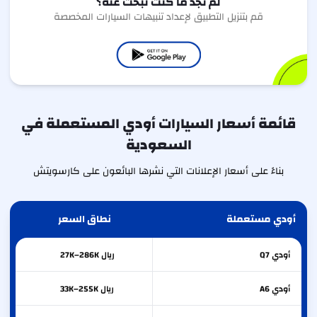
لم تجد ما كنت تبحث عنه؟
قم بتنزيل التطبيق لإعداد تنبيهات السيارات المخصصة
قائمة أسعار السيارات أودي المستعملة في
السعودية
بناءً على أسعار الإعلانات التي نشرها البائعون على كارسويتش
أودي مستعملة
نطاق السعر
أودي
Q7
ريال 27K–286K
أودي
A6
ريال 33K–255K