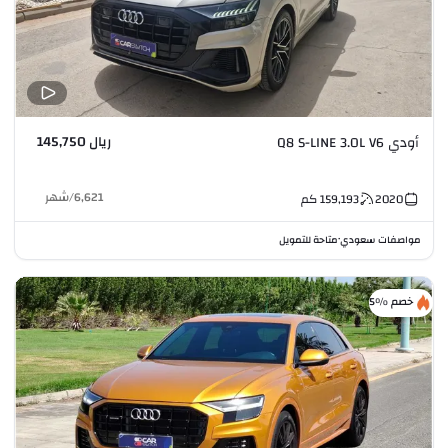
ريال 145,750
أودي Q8 S-LINE 3.0L V6
6,621
/
شهر
2020
159,193
كم
مواصفات سعودي
متاحة للتمويل
•
خصم %5