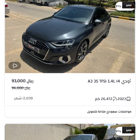
مميز
خصم %3
ريال 93,000
أودي A3 35 TFSI 1.4L I4
ريال 96,000
2,039
/
شهر
2023
26,472
كم
مواصفات سعودي
متاحة للتمويل
•
مميز
خصم %5