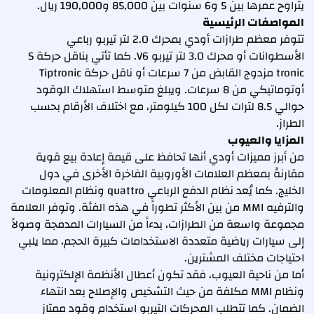
يتراوح عمرها بين 5 و6 سنوات بين 85,000 و190,000 ريال.
المواصفات الرئيسية
تتوفر معظم طرازات أودي بمحرك 2.0 لتر تيربو رباعي
الأسطوانات أو محرك 3.0 لتر تيربو V6. كما تأتي بناقل حركة S
tronic مزدوج القابض من 7 سرعات أو ناقل حركة Tiptronic
أوتوماتيكي من 8 سرعات. ويبلغ متوسط استهلاك الوقود
حوالي 8.5 لترات لكل 100 كيلومتر، مع اختلاف الأرقام بحسب
الطراز.
المزايا والعيوب
من أبرز مميزات أودي أنها تحافظ على قيمة إعادة بيع قوية
مقارنةً بمعظم العلامات الأوروبية الفاخرة الأخرى في دول
الخليج. كما يُعد نظام الدفع الرباعي quattro ونظام المعلومات
والترفيه MMI من بين الأكثر تطوراً في هذه الفئة. وتوفر العلامة
مجموعة واسعة من الطرازات، بدءاً من السيارات المدمجة وصولاً
إلى سيارات رياضية متعددة الاستخدامات كبيرة الحجم، مما يلبي
احتياجات مختلف المشترين.
أما من ناحية العيوب، فقد تكون أعطال الأنظمة الإلكترونية
ونظام MMI مكلفة من حيث التشخيص والإصلاح بعد انتهاء
الضمان. كما تتطلب المحركات التيربو استخدام وقود ممتاز