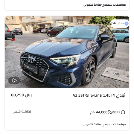
مواصفات سعودي
متاحة للتمويل
•
سعر عادل
ريال 89,250
أودي A3 35TFSI S-Line 1.4L I4
1,958
/
شهر
2022
44,000
كم
مواصفات سعودي
متاحة للتمويل
•