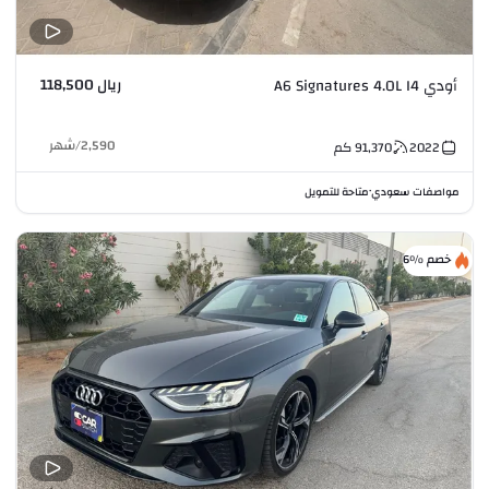
ريال 118,500
أودي A6 Signatures 4.0L I4
2,590
/
شهر
2022
91,370
كم
مواصفات سعودي
متاحة للتمويل
•
خصم %6