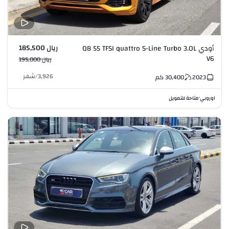
ريال 185,500
أودي Q8 55 TFSI quattro S-Line Turbo 3.0L
V6
ريال 195,000
3,926
/
شهر
2023
30,400
كم
اوروبي
متاحة للتمويل
•