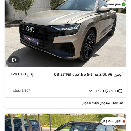
سعر ممتاز
ريال 129,000
أودي Q8 55TFSI quattro S-Line 3.0L V6
3,804
/
شهر
2019
117,283
كم
مواصفات سعودي
متاحة للتمويل
•
قابل للتفاوض