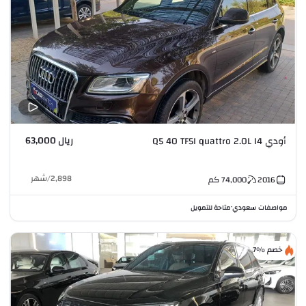
ريال 63,000
أودي Q5 40 TFSI quattro 2.0L I4
2,898
/
شهر
2016
74,000
كم
مواصفات سعودي
متاحة للتمويل
•
خصم %7