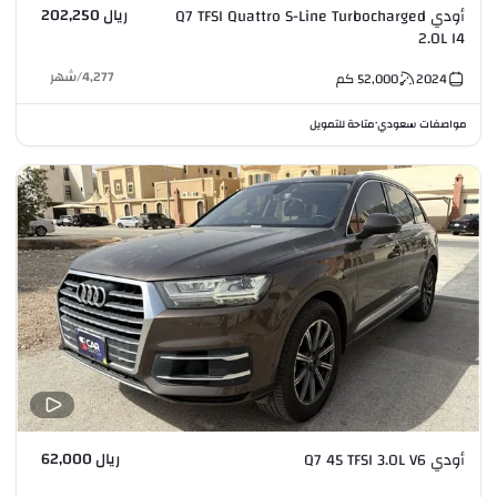
ريال 202,250
أودي Q7 TFSI Quattro S-Line Turbocharged
2.0L I4
4,277
/
شهر
2024
52,000
كم
مواصفات سعودي
متاحة للتمويل
•
ريال 62,000
أودي Q7 45 TFSI 3.0L V6