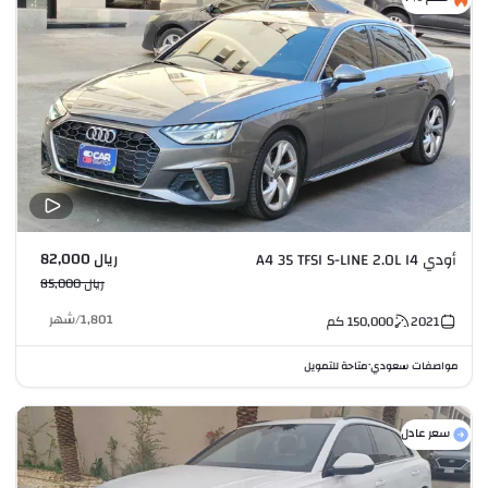
ريال 82,000
أودي A4 35 TFSI S-LINE 2.0L I4
ريال 85,000
1,801
/
شهر
2021
150,000
كم
مواصفات سعودي
متاحة للتمويل
•
سعر عادل