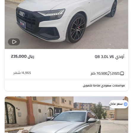
ريال 235,000
أودي Q8 3.0L V6
4,965
/
شهر
2021
70,500
كم
مواصفات سعودي
متاحة للتمويل
•
سعر عادل