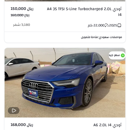
ريال 150,000
أودي A4 35 TFSI S-Line Turbocharged 2.0L
I4
ريال 160,000
3,180
/
شهر
2025
22,000
كم
مواصفات سعودي
متاحة للتمويل
•
سعر جيد
ريال 168,000
أودي A6 2.0L I4