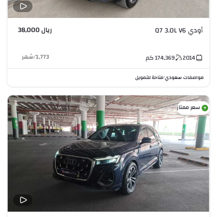
ريال 38,000
أودي Q7 3.0L V6
1,773
/
شهر
2014
174,369
كم
مواصفات سعودي
متاحة للتمويل
•
سعر ممتاز