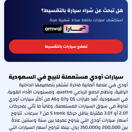
هل تبحث عن شراء سيارة بالتقسيط؟
استكشف سيارات بخطط سداد شهرية مرنة
تصفح سيارات بالتقسيط
سيارات أودي مستعملة للبيع في السعودية
أودي هي علامة ألمانية فاخرة تشتهر بتصاميمها الداخلية
الراقية، ونظام الدفع الرباعي quattro، ومستويات الأداء القوية.
في السعودية، تُعد طرازات Q5 وQ7 وA6 من أكثر سيارات أودي
تداولاً في سوق السيارات المستعملة، وغالباً ما تأتي بمحركات
2.0T أو 3.0T مقترنة بناقل حركة S tronic من 7 سرعات. تتراوح
أسعار سيارات أودي التي يتراوح عمرها بين سنة وسنتين عادةً
بين 200,000 و350,000 ريال، بينما تتراوح أسعار السيارات التي