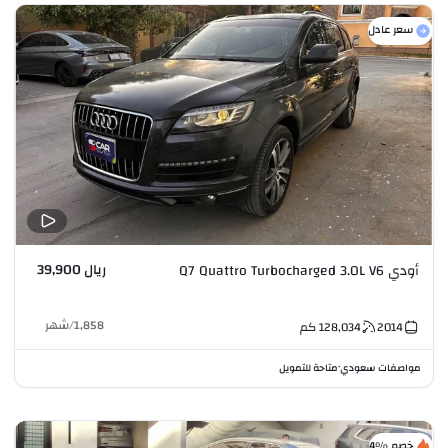
سعر عادل
ريال 39,900
أودي Q7 Quattro Turbocharged 3.0L V6
1,858
/
شهر
2014
128,034
كم
مواصفات سعودي
متاحة للتمويل
•
خصم %4