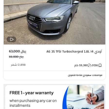
ريال 63,000
أودي A6 35 TFSI Turbocharged 1.8L I4
ريال 66,000
2,898
/
شهر
2016
59,380
كم
مواصفات سعودي
متاحة للتمويل
•