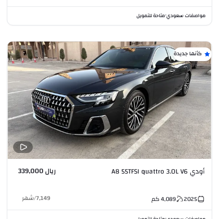
مواصفات سعودي
متاحة للتمويل
•
كأنها جديدة
ريال 339,000
أودي A8 55TFSI quattro 3.0L V6
7,149
/
شهر
2025
4,089
كم
مواصفات سعودي
متاحة للتمويل
•