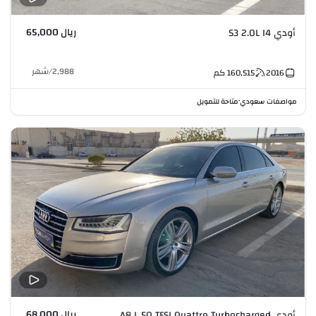
ريال 65,000
أودي S3 2.0L I4
2,988
/
شهر
2016
160,515
كم
مواصفات سعودي
متاحة للتمويل
•
ريال 68,000
أودي A8 L 50 TFSI Quattro Turbocharged