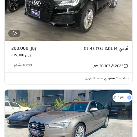
ريال 200,000
أودي Q7 45 TFSL 2.0L I4
ريال 215,000
4,230
/
شهر
2023
30,307
كم
مواصفات سعودي
متاحة للتمويل
•
سعر عادل