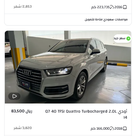
2,853
/
شهر
2016
223,735
كم
مواصفات سعودي
متاحة للتمويل
•
سعر جيد
ريال 83,500
أودي Q7 40 TFSI Quattro Turbocharged 2.0L
I4
3,820
/
شهر
2018
166,000
كم