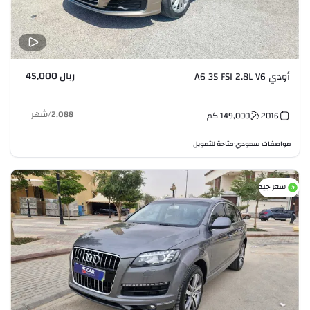
ريال 45,000
أودي A6 35 FSI 2.8L V6
2,088
/
شهر
2016
149,000
كم
مواصفات سعودي
متاحة للتمويل
•
سعر جيد