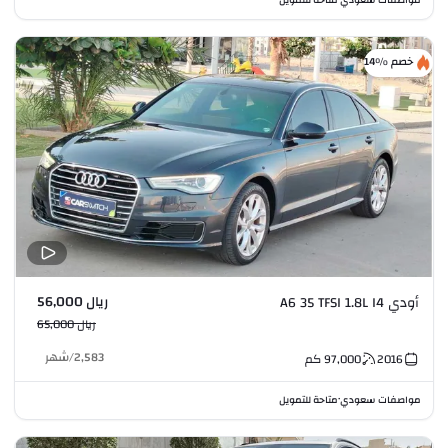
خصم %14
ريال 56,000
أودي A6 35 TFSI 1.8L I4
ريال 65,000
2,583
/
شهر
2016
97,000
كم
مواصفات سعودي
متاحة للتمويل
•