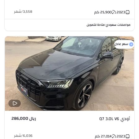
3,558
/
شهر
2023
25,900
كم
مواصفات سعودي
متاحة للتمويل
•
سعر عادل
ريال 286,000
أودي Q7 3.0L V6
6,036
/
شهر
2023
27,014
كم