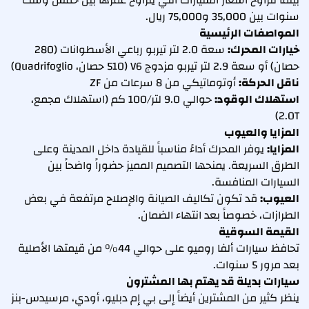
بينما تتراوح أسعار السيارات التي يتراوح عمرها بين خمس وست
سنوات بين 35,000 و75,000 ريال.
المواصفات الرئيسية
خيارات المحرك:
سعة 2.0 لتر تيربو رباعي الأسطوانات (280
حصان) أو سعة 2.9 لتر تيربو مزدوج V6 (510 حصان، Quadrifoglio)
ناقل الحركة:
أوتوماتيكي من 8 سرعات من ZF
استهلاك الوقود:
حوالي 9.0 لتر/100 كم (استهلاك مجمع،
2.0T)
المزايا والعيوب
المزايا:
يوفر المحرك أداءً مناسباً للقيادة داخل المدينة وعلى
الطرق السريعة. يمنحها التصميم المميز حضوراً واضحاً بين
السيارات المنافسة.
العيوب:
قد تكون تكاليف الصيانة والإصلاح مرتفعة في بعض
الطرازات، خصوصاً بعد انتهاء الضمان.
القيمة السوقية
تحافظ سيارات ألفا روميو على حوالي 44% من قيمتها الأصلية
بعد مرور 5 سنوات.
سيارات بديلة قد يهتم بها المشترون
ينظر كثير من المشترين أيضاً إلى بي إم دبليو، أودي، مرسيدس-بنز