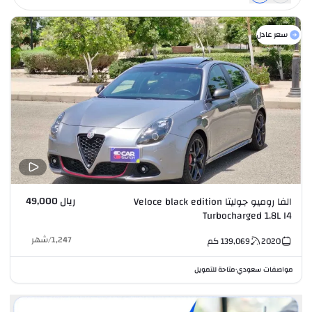
سعر عادل
ريال 49,000
الفا روميو جوليتا Veloce black edition
Turbocharged 1.8L I4
1,247
/
شهر
2020
139,069
كم
مواصفات سعودي
متاحة للتمويل
•