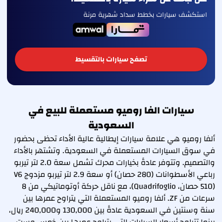
استكشف سيارات بخطط سداد شهرية مرنة
تصفح سيارات بالتقسيط
سيارات الفا روميو مستعملة للبيع في
السعودية
ألفا روميو هي علامة سيارات إيطالية عالية الأداء تحظى بحضور
في سوق السيارات المستعملة في السعودية. وتشتهر بالأداء
والتصميم. وتتوفر عادةً بخيارات محرك تشمل سعة 2.0 لتر تيربو
رباعي الأسطوانات (280 حصان) أو سعة 2.9 لتر تيربو مزدوج V6
(510 حصان، Quadrifoglio)، مع ناقل حركة أوتوماتيكي من 8
سرعات من ZF. ألفا روميو المستعملة التي يتراوح عمرها بين
سنة وسنتين في السعودية عادةً بين 130,000 و240,000 ريال،