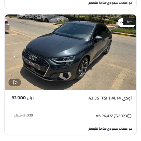
مواصفات سعودي
متاحة للتمويل
•
مميز
سعر جيد
ريال 93,000
أودي A3 35 TFSI 1.4L I4
2,039
/
شهر
2023
26,472
كم
مواصفات سعودي
متاحة للتمويل
•