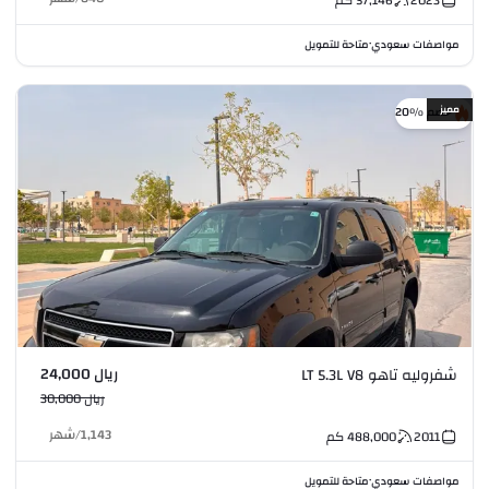
مواصفات سعودي
متاحة للتمويل
•
مميز
خصم %20
ريال 24,000
شفروليه تاهو LT 5.3L V8
ريال 30,000
1,143
/
شهر
2011
488,000
كم
مواصفات سعودي
متاحة للتمويل
•