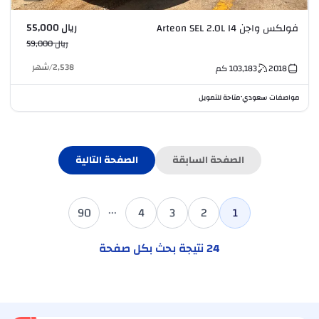
ريال 55,000
فولكس واجن Arteon SEL 2.0L I4
ريال 59,000
2,538
/
شهر
2018
103,183
كم
مواصفات سعودي
متاحة للتمويل
•
الصفحة السابقة
الصفحة التالية
...
90
4
3
2
1
24
نتيجة بحث بكل صفحة