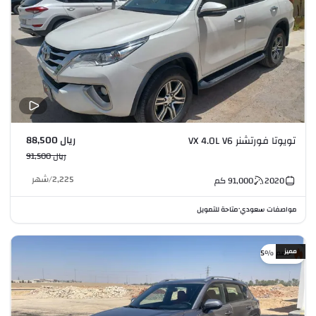
ريال 88,500
تويوتا فورتشنر VX 4.0L V6
ريال 91,500
2,225
/
شهر
2020
91,000
كم
مواصفات سعودي
متاحة للتمويل
•
مميز
خصم %5