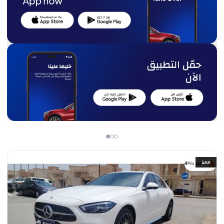
مميز
خصم %4