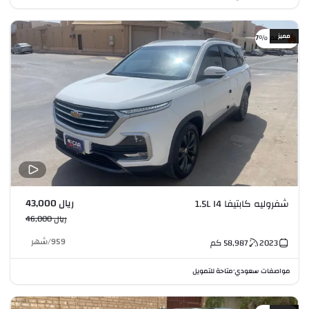
مميز
خصم %7
ريال 43,000
شفروليه كابتيفا 1.5L I4
ريال 46,000
959
/
شهر
2023
58,987
كم
مواصفات سعودي
متاحة للتمويل
•