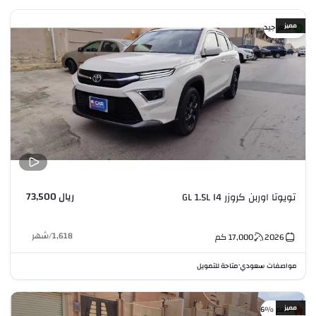
مميز
سعر جيد
ريال 73,500
تويوتا اوربن كروزر GL 1.5L I4
1,618
/
شهر
2026
17,000
كم
مواصفات سعودي
متاحة للتمويل
•
مميز
خصم %6