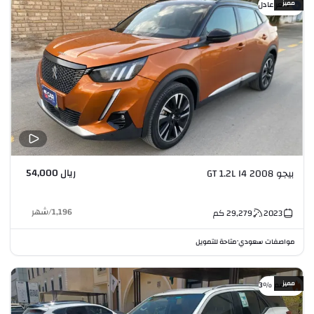
مميز
سعر عادل
ريال 54,000
بيجو 2008 GT 1.2L I4
1,196
/
شهر
2023
29,279
كم
مواصفات سعودي
متاحة للتمويل
•
مميز
خصم %3