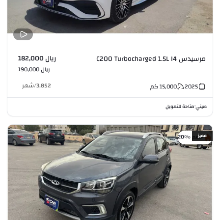
ريال 182,000
مرسيدس C200 Turbocharged 1.5L I4
ريال 190,000
3,852
/
شهر
2025
15,000
كم
صيني
متاحة للتمويل
•
مميز
خصم %20