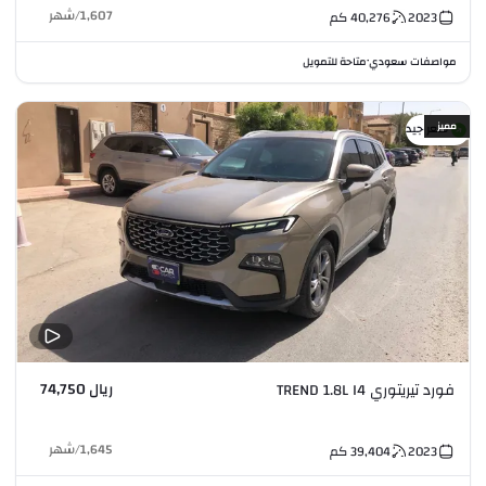
1,607
/
شهر
2023
40,276
كم
مواصفات سعودي
متاحة للتمويل
•
مميز
سعر جيد
ريال 74,750
فورد تيريتوري TREND 1.8L I4
1,645
/
شهر
2023
39,404
كم