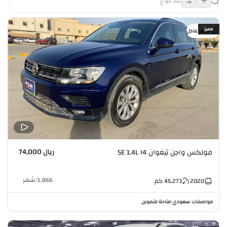
مميز
سعر عادل
ريال 74,000
فولكس واجن تيغوان SE 1.4L I4
1,866
/
شهر
2020
45,273
كم
مواصفات سعودي
متاحة للتمويل
•