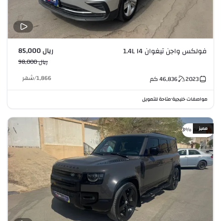
ريال 85,000
فولكس واجن تيغوان 1.4L I4
ريال 98,000
1,866
/
شهر
2023
46,836
كم
مواصفات خليجية
متاحة للتمويل
•
مميز
خصم %3