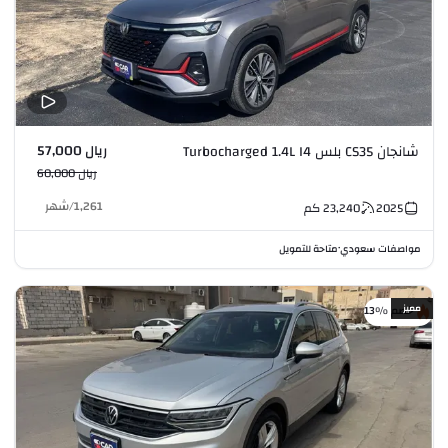
ريال 57,000
شانجان CS35 بلس Turbocharged 1.4L I4
ريال 60,000
1,261
/
شهر
2025
23,240
كم
مواصفات سعودي
متاحة للتمويل
•
مميز
خصم %13