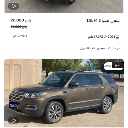
ريال 20,000
شيري تيجو 2 1.5L I4
ريال 25,000
963
/
شهر
2021
57,172
كم
مواصفات سعودي
متاحة للتمويل
•
مميز
خصم %22