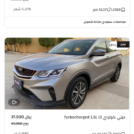
1,278
/
شهر
2019
53,171
كم
مواصفات سعودي
متاحة للتمويل
•
مميز
خصم %13
ريال 37,500
جيلي كولراي Turbocharged 1.5L I3
ريال 43,000
840
/
شهر
2023
57,146
كم