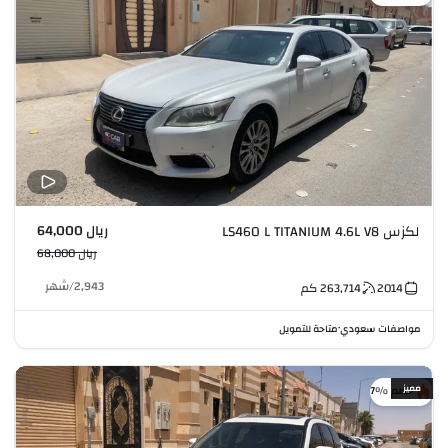
ريال 64,000
لكزس LS460 L TITANIUM 4.6L V8
ريال 68,000
2,943
/
شهر
2014
263,714
كم
مواصفات سعودي
متاحة للتمويل
•
مميز
خصم %7