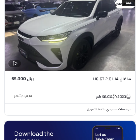
مميز
سعر عادل
ريال 65,000
هافال H6 GT 2.0L I4
1,434
/
شهر
2023
58,011
كم
مواصفات سعودي
متاحة للتمويل
•