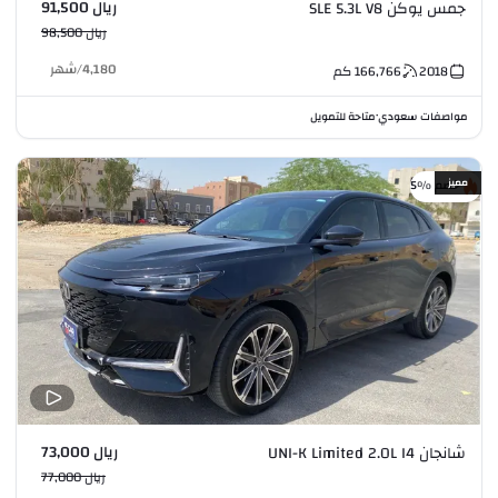
ريال 91,500
جمس يوكن SLE 5.3L V8
ريال 98,500
4,180
/
شهر
2018
166,766
كم
مواصفات سعودي
متاحة للتمويل
•
مميز
خصم %5
ريال 73,000
شانجان UNI-K Limited 2.0L I4
ريال 77,000