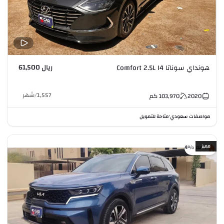
ريال 61,500
هونداي سوناتا Comfort 2.5L I4
1,557
/
شهر
2020
103,970
كم
مواصفات سعودي
متاحة للتمويل
•
مميز
خصم %4