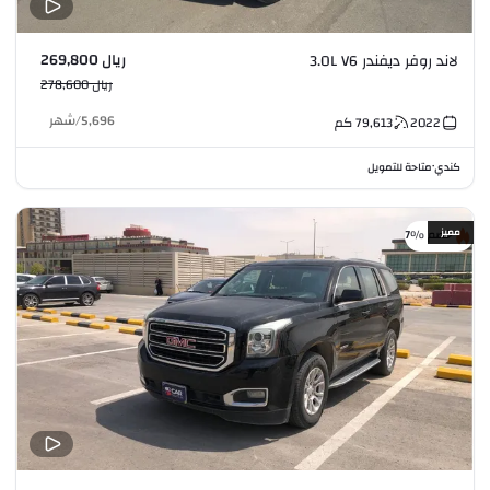
ريال 269,800
لاند روفر ديفندر 3.0L V6
ريال 278,600
5,696
/
شهر
2022
79,613
كم
كندي
متاحة للتمويل
•
مميز
خصم %7