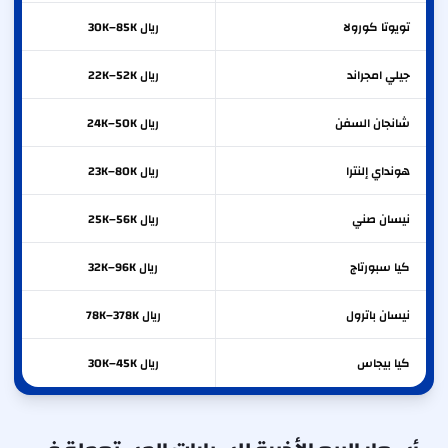
تويوتا
كورولا
ريال 30K–85K
جيلي
امجراند
ريال 22K–52K
شانجان
السفن
ريال 24K–50K
هونداي
إلنترا
ريال 23K–80K
نيسان
صني
ريال 25K–56K
كيا
سبورتاج
ريال 32K–96K
نيسان
باترول
ريال 78K–378K
كيا
بيجاس
ريال 30K–45K