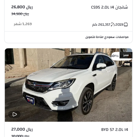
ريال 26,800
شانجان CS95 2.0L I4
ريال 34,500
1,269
/
شهر
2019
261,357
كم
مواصفات سعودي
متاحة للتمويل
•
مميز
خصم %10
ريال 27,000
BYD S7 2.0L I4
ريال 30,000