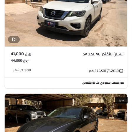
ريال 41,000
نيسان باثفندر SV 3.5L V6
ريال 44,000
1,908
/
شهر
2019
275,501
كم
مواصفات سعودي
متاحة للتمويل
•
مميز