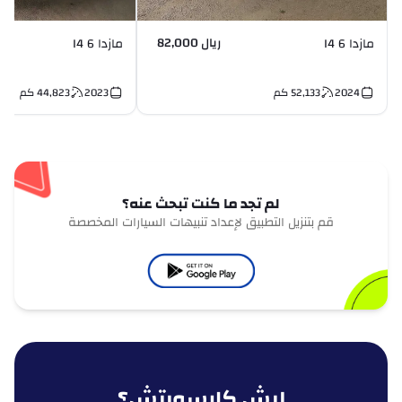
ريال 82,000
مازدا 6 I4
مازدا 6 I4
2024
52,133
كم
2023
44,823
كم
لم تجد ما كنت تبحث عنه؟
قم بتنزيل التطبيق لإعداد تنبيهات السيارات المخصصة
ليش كارسويتش؟