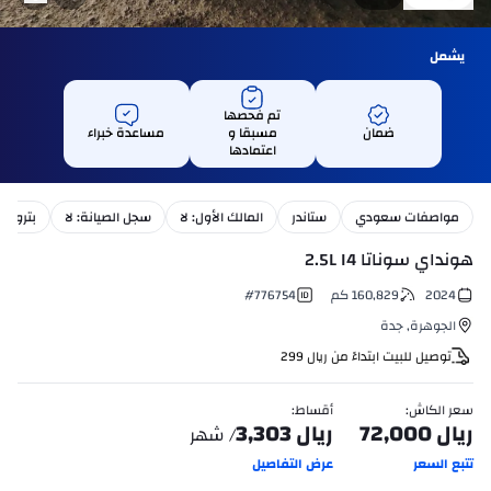
يشمل
تم فحصها
ضمان
مسبقا و
مساعدة خبراء
اعتمادها
مواصفات سعودي
ستاندر
المالك الأول: لا
سجل الصيانة: لا
بترول
هونداي سوناتا 2.5L I4
2024
160,829
كم
776754
#
الجوهرة
,
جدة
توصيل للبيت ابتداءً من
ريال
299
سعر الكاش
:
أقساط
:
ريال
72,000
ريال
3,303
/ شهر
تتبع السعر
عرض التفاصيل