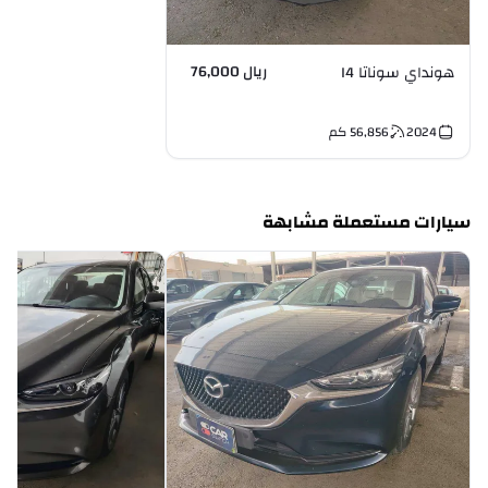
ريال 76,000
هونداي سوناتا I4
2024
56,856
كم
سيارات مستعملة مشابهة