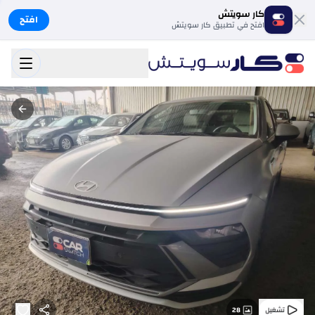
كار سويتش
افتح
افتح في تطبيق كار سويتش
28