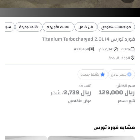
مواصفات سعودي
فل كامل
المالك الأول: لا
كأنها جديدة
سجل الص
فورد تورس Titanium Turbocharged 2.0L I4
2026
2,341
كم
776468
#
الجوهرة
,
جدة
سعر عادل
كأنها جديدة
سعر الكاش
:
أقساط
:
ريال
129,000
ريال
2,739
/ شهر
تتبع السعر
عرض التفاصيل
مشابه فورد تورس