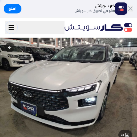
كار سويتش
افتح
افتح في تطبيق كار سويتش
34