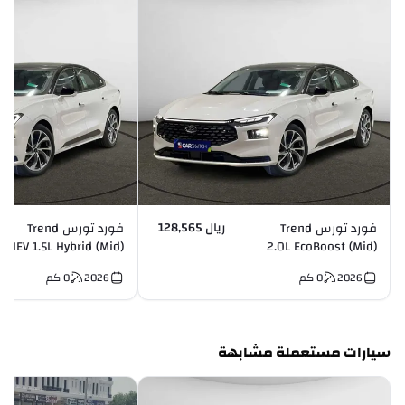
ريال 128,565
فورد تورس Trend
فورد تورس Trend
HEV 1.5L Hybrid (Mid)
2.0L EcoBoost (Mid)
I4
I4
2026
0
كم
2026
0
كم
سيارات مستعملة مشابهة