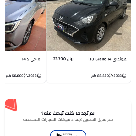
ريال 33,700
هونداي i10 Grand I4
ام جي 5 I4
2023
88,820
كم
2022
60,000
كم
لم تجد ما كنت تبحث عنه؟
قم بتنزيل التطبيق لإعداد تنبيهات السيارات المخصصة