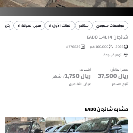
مواصفات سعودي
ستاندر
المالك الأول: لا
سجل الصيانة: لا
بترول
شانجان EADO 1.4L I4
2023
160,000
كم
776829
#
التوفيق
,
جدة
سعر الكاش
:
أقساط
:
ريال
37,500
ريال
1,750
/ شهر
تتبع السعر
عرض التفاصيل
مشابه شانجان EADO