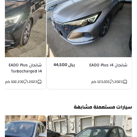
ريال 44,500
شانجان EADO Plus I4
شانجان EADO Plus
Turbocharged I4
2023
123,033
كم
2023
102,230
كم
سيارات مستعملة مشابهة