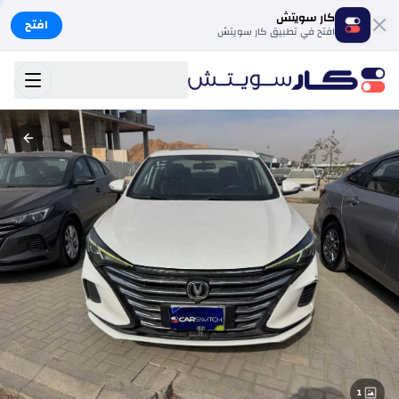
كار سويتش
افتح
افتح في تطبيق كار سويتش
1