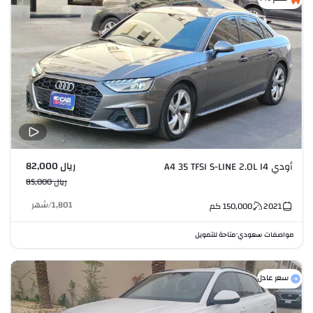
ريال 82,000
أودي A4 35 TFSI S-LINE 2.0L I4
ريال 85,000
1,801
/
شهر
2021
150,000
كم
مواصفات سعودي
متاحة للتمويل
•
سعر عادل