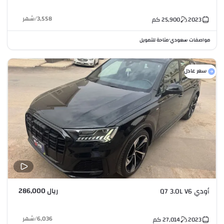
3,558
/
شهر
2023
25,900
كم
مواصفات سعودي
متاحة للتمويل
•
سعر عادل
ريال 286,000
أودي Q7 3.0L V6
6,036
/
شهر
2023
27,014
كم