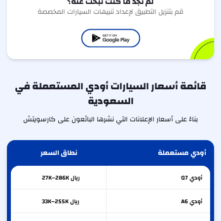
لم تجد ما كنت تبحث عنه؟
قم بتنزيل التطبيق لإعداد تنبيهات السيارات المخصصة
قائمة أسعار السيارات أودي المستعملة في
السعودية
بناءً على أسعار الإعلانات التي نشرها البائعون على كارسويتش
أودي مستعملة
نطاق السعر
أودي
Q7
ريال 27K–286K
أودي
A6
ريال 33K–255K