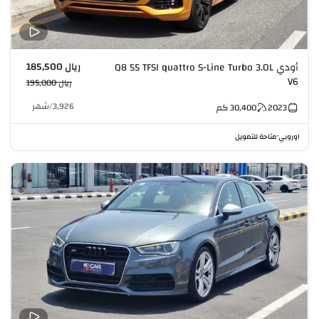
ريال 185,500
أودي Q8 55 TFSI quattro S-Line Turbo 3.0L
V6
ريال 195,000
3,926
/
شهر
2023
30,400
كم
اوروبي
متاحة للتمويل
•