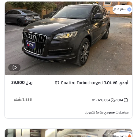
سعر عادل
ريال 39,900
أودي Q7 Quattro Turbocharged 3.0L V6
1,858
/
شهر
2014
128,034
كم
مواصفات سعودي
متاحة للتمويل
•
خصم %4