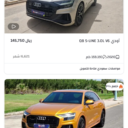
ريال 145,750
أودي Q8 S-LINE 3.0L V6
6,621
/
شهر
2020
159,193
كم
مواصفات سعودي
متاحة للتمويل
•
خصم %5