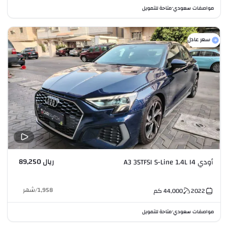
مواصفات سعودي
متاحة للتمويل
•
سعر عادل
ريال 89,250
أودي A3 35TFSI S-Line 1.4L I4
1,958
/
شهر
2022
44,000
كم
مواصفات سعودي
متاحة للتمويل
•