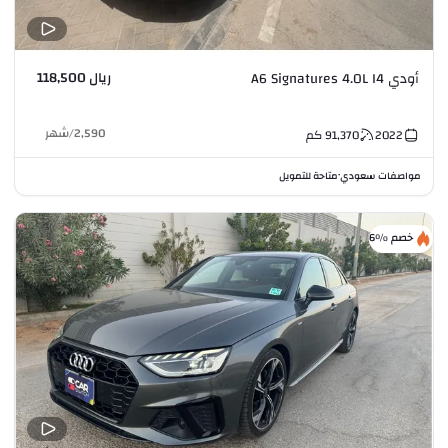
ريال 118,500
أودي A6 Signatures 4.0L I4
2,590
/
شهر
2022
91,370
كم
مواصفات سعودي
متاحة للتمويل
•
خصم %6