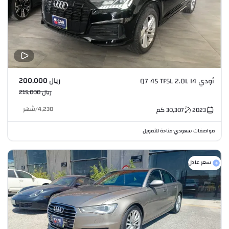
ريال 200,000
أودي Q7 45 TFSL 2.0L I4
ريال 215,000
4,230
/
شهر
2023
30,307
كم
مواصفات سعودي
متاحة للتمويل
•
سعر عادل