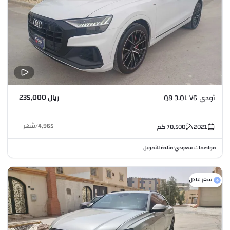
ريال 235,000
أودي Q8 3.0L V6
4,965
/
شهر
2021
70,500
كم
مواصفات سعودي
متاحة للتمويل
•
سعر عادل