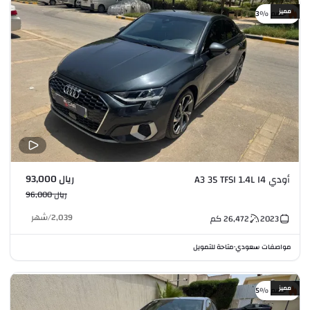
مميز
خصم %3
ريال 93,000
أودي A3 35 TFSI 1.4L I4
ريال 96,000
2,039
/
شهر
2023
26,472
كم
مواصفات سعودي
متاحة للتمويل
•
مميز
خصم %5