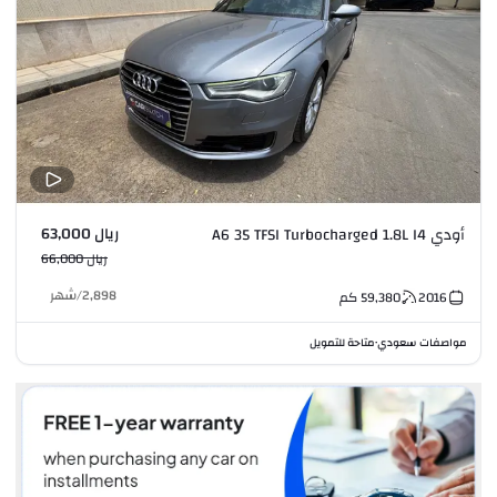
ريال 63,000
أودي A6 35 TFSI Turbocharged 1.8L I4
ريال 66,000
2,898
/
شهر
2016
59,380
كم
مواصفات سعودي
متاحة للتمويل
•