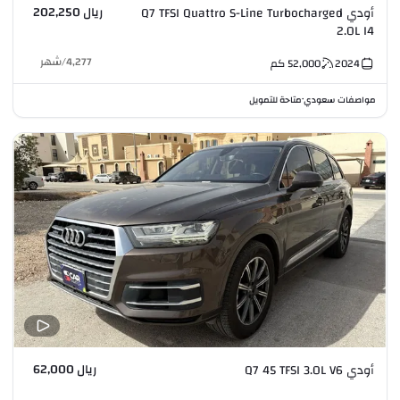
ريال 202,250
أودي Q7 TFSI Quattro S-Line Turbocharged
2.0L I4
4,277
/
شهر
2024
52,000
كم
مواصفات سعودي
متاحة للتمويل
•
ريال 62,000
أودي Q7 45 TFSI 3.0L V6