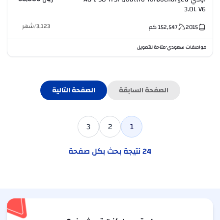
3.0L V6
3,123
/
شهر
2015
152,547
كم
مواصفات سعودي
متاحة للتمويل
•
الصفحة السابقة
الصفحة التالية
3
2
1
24
نتيجة بحث بكل صفحة