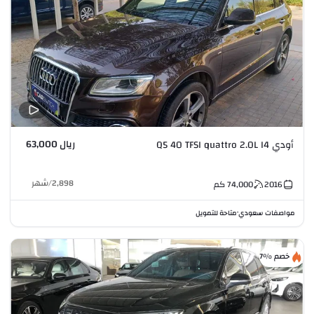
ريال 63,000
أودي Q5 40 TFSI quattro 2.0L I4
2,898
/
شهر
2016
74,000
كم
مواصفات سعودي
متاحة للتمويل
•
خصم %7