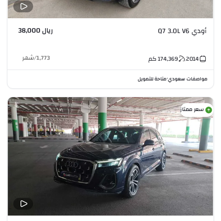
ريال 38,000
أودي Q7 3.0L V6
1,773
/
شهر
2014
174,369
كم
مواصفات سعودي
متاحة للتمويل
•
سعر ممتاز