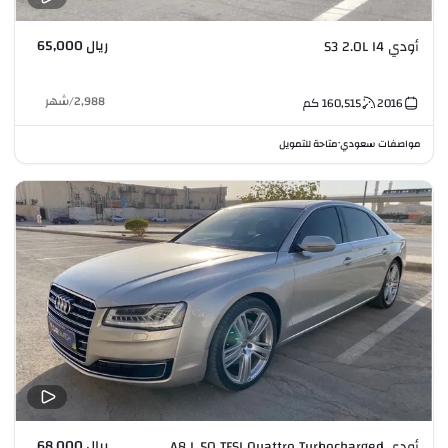
ريال 65,000
أودي S3 2.0L I4
2,988
/
شهر
2016
160,515
كم
مواصفات سعودي
متاحة للتمويل
•
ريال 68,000
أودي A8 L 50 TFSI Quattro Turbocharged