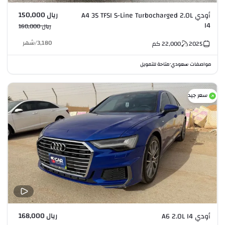
ريال 150,000
أودي A4 35 TFSI S-Line Turbocharged 2.0L
I4
ريال 160,000
3,180
/
شهر
2025
22,000
كم
مواصفات سعودي
متاحة للتمويل
•
سعر جيد
ريال 168,000
أودي A6 2.0L I4