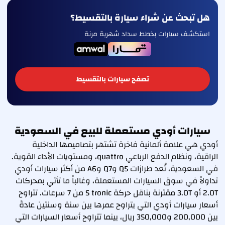
هل تبحث عن شراء سيارة بالتقسيط؟
استكشف سيارات بخطط سداد شهرية مرنة
تصفح سيارات بالتقسيط
سيارات أودي مستعملة للبيع في السعودية
أودي هي علامة ألمانية فاخرة تشتهر بتصاميمها الداخلية
الراقية، ونظام الدفع الرباعي quattro، ومستويات الأداء القوية.
في السعودية، تُعد طرازات Q5 وQ7 وA6 من أكثر سيارات أودي
تداولاً في سوق السيارات المستعملة، وغالباً ما تأتي بمحركات
2.0T أو 3.0T مقترنة بناقل حركة S tronic من 7 سرعات. تتراوح
أسعار سيارات أودي التي يتراوح عمرها بين سنة وسنتين عادةً
بين 200,000 و350,000 ريال، بينما تتراوح أسعار السيارات التي