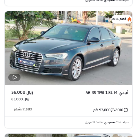
خصم %14
ريال 56,000
أودي A6 35 TFSI 1.8L I4
ريال 65,000
2,583
/
شهر
2016
97,000
كم
مواصفات سعودي
متاحة للتمويل
•