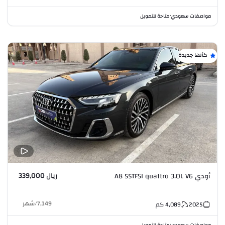
مواصفات سعودي
متاحة للتمويل
•
كأنها جديدة
ريال 339,000
أودي A8 55TFSI quattro 3.0L V6
7,149
/
شهر
2025
4,089
كم
مواصفات سعودي
متاحة للتمويل
•