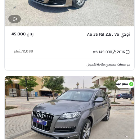
ريال 45,000
أودي A6 35 FSI 2.8L V6
2,088
/
شهر
2016
149,000
كم
مواصفات سعودي
متاحة للتمويل
•
سعر جيد