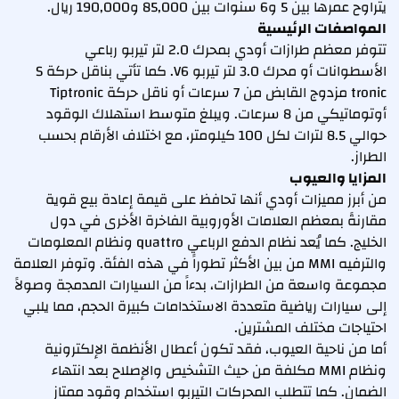
يتراوح عمرها بين 5 و6 سنوات بين 85,000 و190,000 ريال.
المواصفات الرئيسية
تتوفر معظم طرازات أودي بمحرك 2.0 لتر تيربو رباعي
الأسطوانات أو محرك 3.0 لتر تيربو V6. كما تأتي بناقل حركة S
tronic مزدوج القابض من 7 سرعات أو ناقل حركة Tiptronic
أوتوماتيكي من 8 سرعات. ويبلغ متوسط استهلاك الوقود
حوالي 8.5 لترات لكل 100 كيلومتر، مع اختلاف الأرقام بحسب
الطراز.
المزايا والعيوب
من أبرز مميزات أودي أنها تحافظ على قيمة إعادة بيع قوية
مقارنةً بمعظم العلامات الأوروبية الفاخرة الأخرى في دول
الخليج. كما يُعد نظام الدفع الرباعي quattro ونظام المعلومات
والترفيه MMI من بين الأكثر تطوراً في هذه الفئة. وتوفر العلامة
مجموعة واسعة من الطرازات، بدءاً من السيارات المدمجة وصولاً
إلى سيارات رياضية متعددة الاستخدامات كبيرة الحجم، مما يلبي
احتياجات مختلف المشترين.
أما من ناحية العيوب، فقد تكون أعطال الأنظمة الإلكترونية
ونظام MMI مكلفة من حيث التشخيص والإصلاح بعد انتهاء
الضمان. كما تتطلب المحركات التيربو استخدام وقود ممتاز