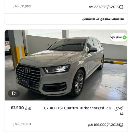
2,853
/
شهر
2016
223,735
كم
مواصفات سعودي
متاحة للتمويل
•
سعر جيد
ريال 83,500
أودي Q7 40 TFSI Quattro Turbocharged 2.0L
I4
3,820
/
شهر
2018
166,000
كم