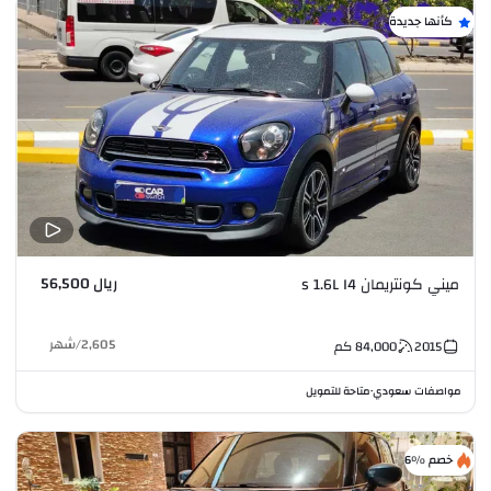
كأنها جديدة
ريال 56,500
ميني كونتريمان s 1.6L I4
2,605
/
شهر
2015
84,000
كم
مواصفات سعودي
متاحة للتمويل
•
خصم %6