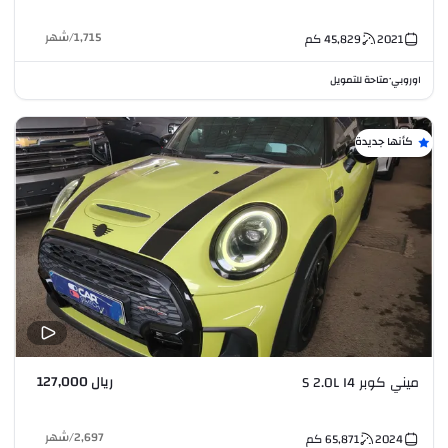
1,715
/
شهر
2021
45,829
كم
اوروبي
متاحة للتمويل
•
كأنها جديدة
ريال 127,000
ميني كوبر S 2.0L I4
2,697
/
شهر
2024
65,871
كم