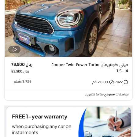
ريال 78,500
ميني كونتريمان Cooper Twin Power Turbo
1.5L I4
ريال 83,500
1,726
/
شهر
2022
28,000
كم
مواصفات سعودي
متاحة للتمويل
•