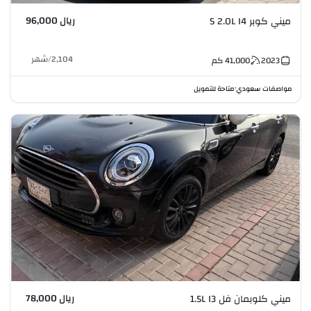
ريال 96,000
ميني كوبر S 2.0L I4
2,104
/
شهر
2023
41,000
كم
مواصفات سعودي
متاحة للتمويل
•
ريال 78,000
ميني كلوبمان فل 1.5L I3