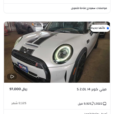
مواصفات سعودي
متاحة للتمويل
•
كأنها جديدة
ريال 97,000
ميني كوبر S 2.0L I4
2,125
/
شهر
2022
9,925
ميل
أمريكي
متاحة للتمويل
•