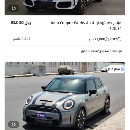
ريال 93,000
ميني كونتريمان John Cooper Works ALL4
2.0L I4
4,248
/
شهر
2017
75,000
كم
مواصفات سعودي
متاحة للتمويل
•
سعر عادل