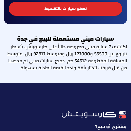
تصفح سيارات بالتقسيط
سيارات ميني مستعملة للبيع في جدة
اكتشف 7 سيارة ميني معروضة حالياً على كارسويتش، بأسعار
تتراوح بين 56500 و127000 ريال ومتوسط 92917 ريال. متوسط
المسافة المقطوعة 54612 كم. جميع سيارات ميني تم فحصها
من قِبل فريقنا، لتختار بثقة وتجد القيمة العادلة بسهولة.
بتشتري أو تبيع؟