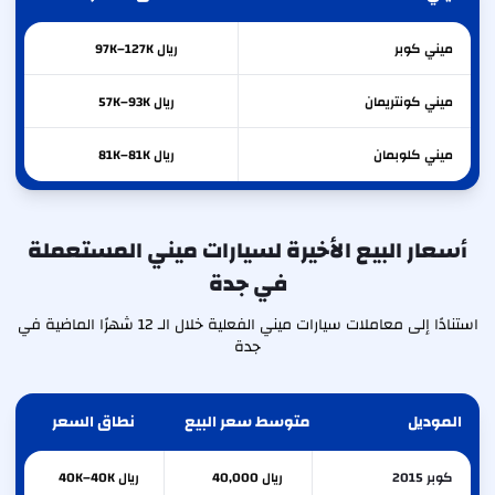
ميني
كوبر
ريال 97K–127K
ميني
كونتريمان
ريال 57K–93K
ميني
كلوبمان
ريال 81K–81K
أسعار البيع الأخيرة لسيارات ميني المستعملة
في جدة
استنادًا إلى معاملات سيارات ميني الفعلية خلال الـ 12 شهرًا الماضية في
جدة
الموديل
متوسط سعر البيع
نطاق السعر
كوبر 2015
ريال 40,000
ريال 40K–40K