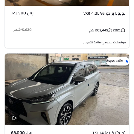
ريال 123,500
تويوتا برادو VXR 4.0L V6
5,620
/
شهر
2021
205,445
كم
مواصفات سعودي
متاحة للتمويل
•
كأنها جديدة
ريال 68,000
تويوتا فيلوز 1.5L I4