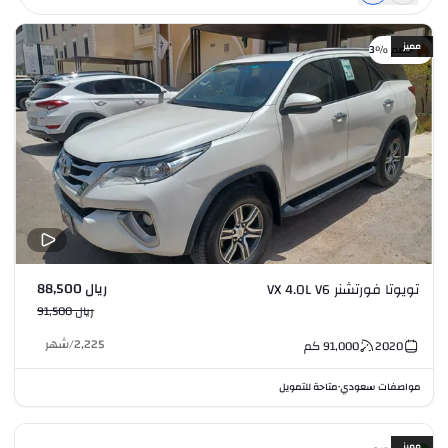
مميز
خصم %3
ريال 88,500
تويوتا فورتشنر VX 4.0L V6
ريال 91,500
2,225
/
شهر
2020
91,000
كم
مواصفات سعودي
متاحة للتمويل
•
مميز