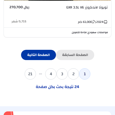
ريال 270,700
تويوتا لاندكروزر GXR 3.5L V6
5,715
/
شهر
2024
61,000
كم
مواصفات سعودي
متاحة للتمويل
•
الصفحة السابقة
الصفحة التالية
...
21
4
3
2
1
24
نتيجة بحث بكل صفحة