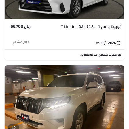
ريال 66,700
تويوتا يارس Y Limited (Mid) 1.3L I4
1,414
/
شهر
2026
0
كم
مواصفات سعودي
متاحة للتمويل
•