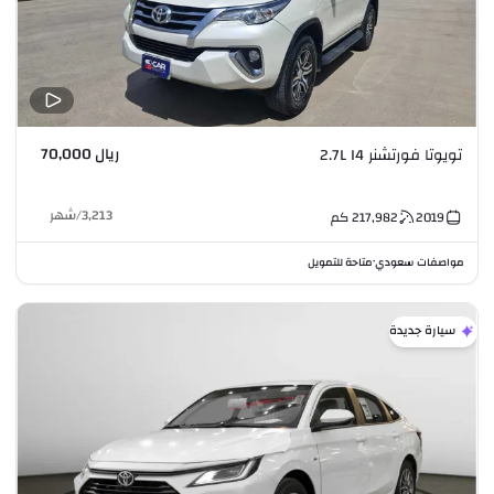
ريال 70,000
تويوتا فورتشنر 2.7L I4
3,213
/
شهر
2019
217,982
كم
مواصفات سعودي
متاحة للتمويل
•
سيارة جديدة