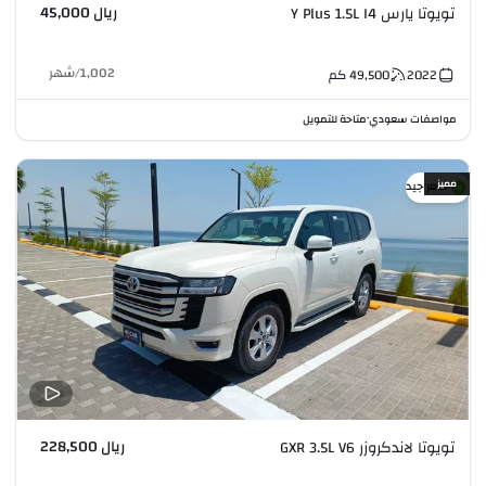
ريال 45,000
تويوتا يارس Y Plus 1.5L I4
1,002
/
شهر
2022
49,500
كم
مواصفات سعودي
متاحة للتمويل
•
مميز
سعر جيد
ريال 228,500
تويوتا لاندكروزر GXR 3.5L V6