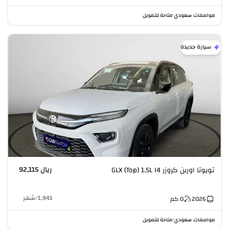
مواصفات سعودي
متاحة للتمويل
•
سيارة جديدة
ريال 92,115
تويوتا اوربن كروزر GLX (Top) 1.5L I4
1,941
/
شهر
2026
0
كم
مواصفات سعودي
متاحة للتمويل
•