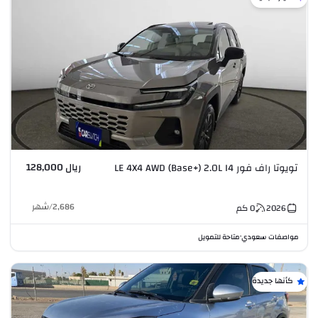
ريال 128,000
تويوتا راف فور LE 4X4 AWD (Base+) 2.0L I4
2,686
/
شهر
2026
0
كم
مواصفات سعودي
متاحة للتمويل
•
كأنها جديدة