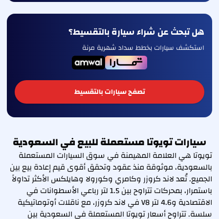
هل تبحث عن شراء سيارة بالتقسيط؟
استكشف سيارات بخطط سداد شهرية مرنة
تصفح سيارات بالتقسيط
سيارات تويوتا مستعملة للبيع في السعودية
تويوتا هي العلامة المهيمنة في سوق السيارات المستعملة
بالسعودية، موثوقة منذ عقود وتحقق أقوى قيم إعادة بيع بين
الجميع. تُعد لاند كروزر وكامري وكورولا وهايلكس الأكثر تداولاً
باستمرار، بمحركات تتراوح بين 1.5 لتر رباعي الأسطوانات في
الاقتصادية و4.6 لتر V8 في لاند كروزر، مع ناقلات أوتوماتيكية
سلسة. تتراوح أسعار تويوتا المستعملة في السعودية بين