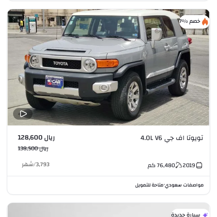
خصم %7
ريال 128,600
تويوتا اف جي 4.0L V6
ريال 138,500
3,793
/
شهر
2019
76,480
كم
مواصفات سعودي
متاحة للتمويل
•
سيارة جديدة