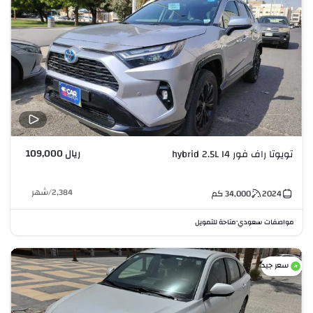
ريال 109,000
تويوتا راف فور hybrid 2.5L I4
2,384
/
شهر
2024
34,000
كم
مواصفات سعودي
متاحة للتمويل
•
سعر جيد