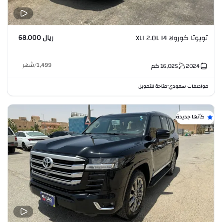
ريال 68,000
تويوتا كورولا XLI 2.0L I4
1,499
/
شهر
2024
16,025
كم
مواصفات سعودي
متاحة للتمويل
•
كأنها جديدة