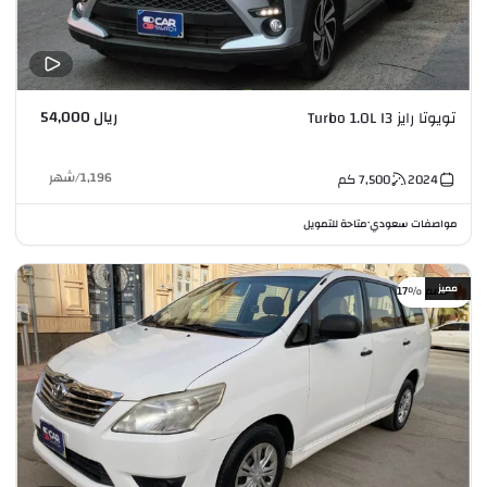
ريال 54,000
تويوتا رايز Turbo 1.0L I3
1,196
/
شهر
2024
7,500
كم
مواصفات سعودي
متاحة للتمويل
•
مميز
خصم %17