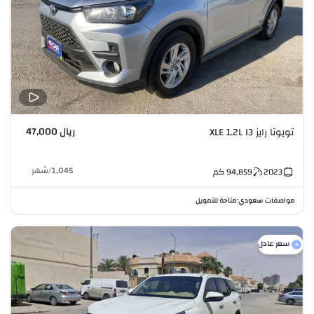
ريال 47,000
تويوتا رايز XLE 1.2L I3
1,045
/
شهر
2023
94,859
كم
مواصفات سعودي
متاحة للتمويل
•
سعر عادل