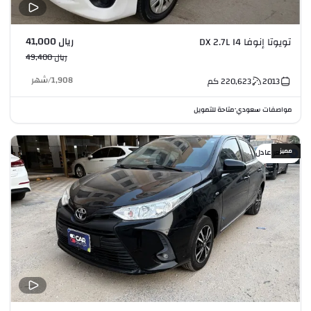
ريال 41,000
تويوتا إنوفا DX 2.7L I4
ريال 49,400
1,908
/
شهر
2013
220,623
كم
مواصفات سعودي
متاحة للتمويل
•
مميز
سعر عادل