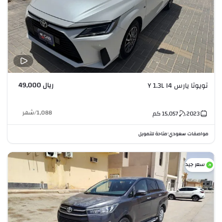
ريال 49,000
تويوتا يارس Y 1.3L I4
1,088
/
شهر
2023
15,057
كم
مواصفات سعودي
متاحة للتمويل
•
سعر جيد