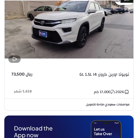
سعر جيد
ريال 73,500
تويوتا اوربن كروزر GL 1.5L I4
1,618
/
شهر
2026
17,000
كم
مواصفات سعودي
متاحة للتمويل
•