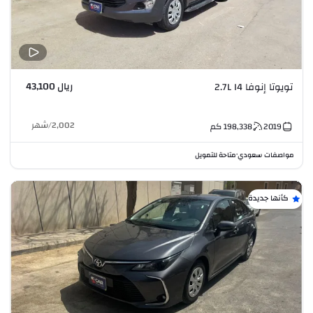
ريال 43,100
تويوتا إنوفا 2.7L I4
2,002
/
شهر
2019
198,338
كم
مواصفات سعودي
متاحة للتمويل
•
كأنها جديدة