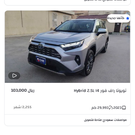
كأنها جديدة
ريال 103,000
تويوتا راف فور Hybrid 2.5L I4
2,255
/
شهر
2023
29,993
كم
مواصفات سعودي
متاحة للتمويل
•