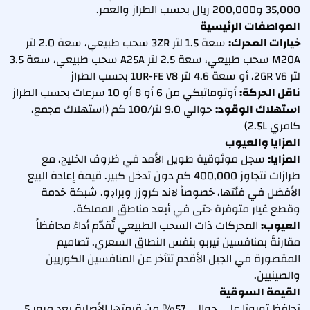
35,000 و200,000 ريال بحسب الطراز والعمر.
المواصفات الرئيسية
خيارات المحرك:
سعة 1.5 لتر 3ZR سحب طبيعي، سعة 2.0 لتر
M20A سحب طبيعي، سعة 2.5 لتر A25A سحب طبيعي، سعة 3.5
لتر 2GR V6، أو سعة 4.6 لتر 1UR-FE V8 بحسب الطراز
ناقل الحركة:
أوتوماتيكي من 6 أو 8 أو 10 سرعات بحسب الطراز
استهلاك الوقود:
حوالي 9.0 لتر/100 كم (استهلاك مجمع،
كامري 2.5L)
المزايا والعيوب
المزايا:
سجل موثوقية طويل الأمد في ظروف الخليج، مع
طرازات تتجاوز 400,000 كم دون تدخل كبير. قيمة إعادة البيع
الأفضل في فئتها، خصوصاً لاند كروزر وبراڊو. شبكة خدمة
وقطع غيار متوفرة حتى في أبعد مناطق المملكة.
العيوب:
المحركات ذات السحب الطبيعي تُقدّم أداءً محافظاً
مقارنةً بمنافسين تيربو بنفس النطاق السعري. تصاميم
المقصورة في الجيل الأقدم تتأخر عن المنافسين الكوريين
والصينيين.
القيمة السوقية
تحافظ تويوتا على حوالي 57% من قيمتها الأصلية بعد مرور 5