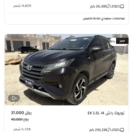
4,829
/
شهر
2023
26,300
كم
مواصفات سعودي
متاحة للتمويل
•
مميز
خصم %8
ريال 37,000
تويوتا راش EX 1.5L I4
ريال 40,000
1,728
/
شهر
2021
291,338
كم