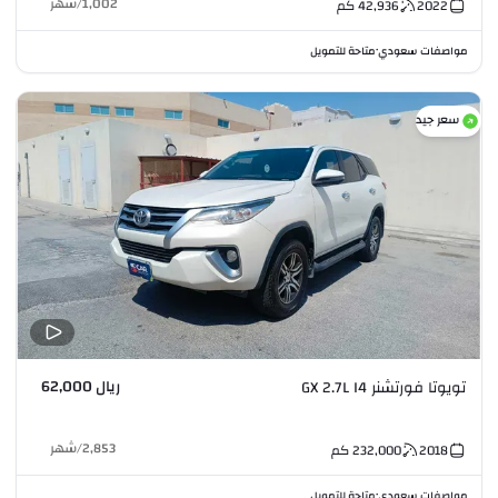
1,002
/
شهر
2022
42,936
كم
مواصفات سعودي
متاحة للتمويل
•
سعر جيد
ريال 62,000
تويوتا فورتشنر GX 2.7L I4
2,853
/
شهر
2018
232,000
كم
مواصفات سعودي
متاحة للتمويل
•