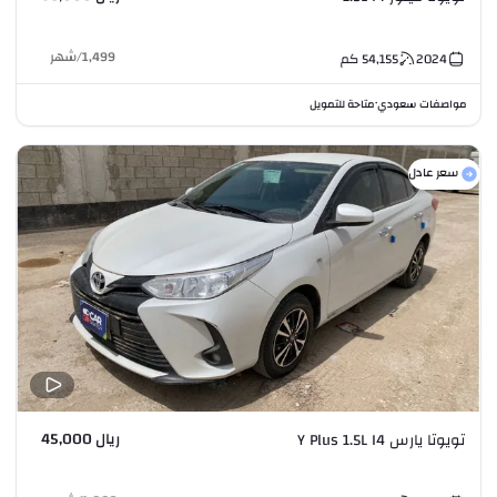
1,499
/
شهر
2024
54,155
كم
مواصفات سعودي
متاحة للتمويل
•
سعر عادل
ريال 45,000
تويوتا يارس Y Plus 1.5L I4