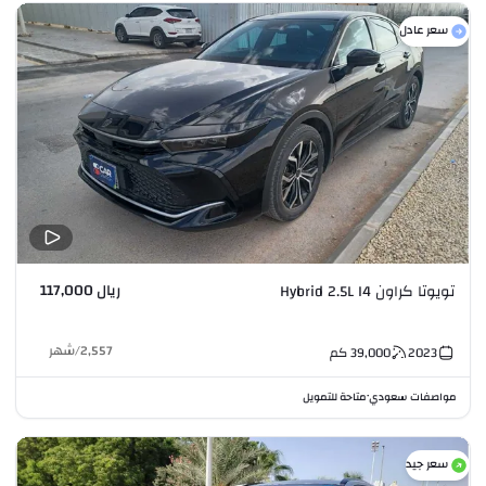
سعر عادل
ريال 117,000
تويوتا كراون Hybrid 2.5L I4
2,557
/
شهر
2023
39,000
كم
مواصفات سعودي
متاحة للتمويل
•
سعر جيد