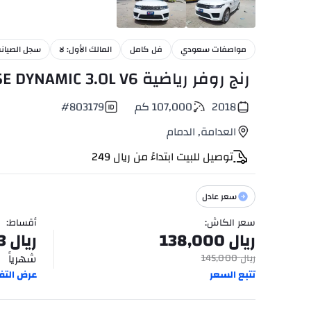
46
+
مواصفات سعودي
فل كامل
المالك الأول: لا
سجل الصيانة
رنج روفر رياضية HSE DYNAMIC 3.0L V6
2018
107,000
كم
803179
#
العدامة
,
الدمام
توصيل للبيت ابتداءً من
ريال
249
سعر عادل
سعر الكاش
:
أقساط
:
ريال
138,000
ريال
3
شهرياً
ريال
145,000
تتبع السعر
عرض التف