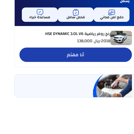
يشمل
دفع آمن مجاني
فحص شامل
مساعدة خبراء
رنج روفر رياضية HSE DYNAMIC 3.0L V6
2018
•
ريال
138,000
أنا مهتم
بيع سيارتي
خليها على كارسويتش