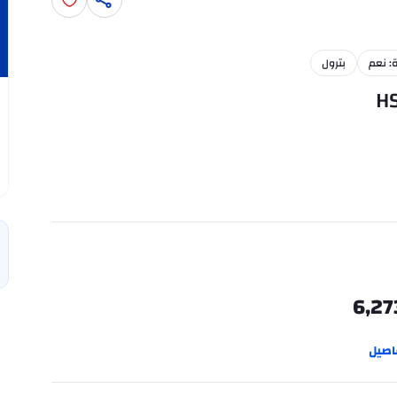
: نعم
بترول
6,27
اصيل