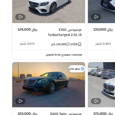
ريال 133,000
ريال 124,500
مرسيدس E350
Turbocharged 2.0L I4
2,823
/
شهر
3,673
/
شهر
2019
135,000
كم
مواصفات سعودي
متاحة للتمويل
•
سعر عادل
ريال 175,000
ريال 103,500
مرسيدس S500 Twin