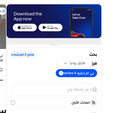
س
بحث
واضح
2
المرشحات
I4
فرز
الأكثر رواجاً
بي ام دبليو 5-series
موا
المالك الأول
سي