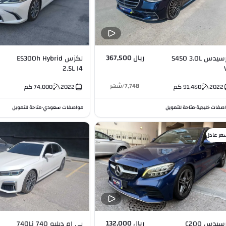
ريال 367,500
مرسيدس S450 3.0L
لكزس ES300h Hybrid
2.5L I4
7,748
/
شهر
2022
91,480
كم
2022
74,000
كم
صفات خليجية
متاحة للتمويل
مواصفات سعودي
متاحة للتمويل
•
•
عر عادل
ريال 132,000
مرسيدس C200
بي ام دبليو 740 740Li