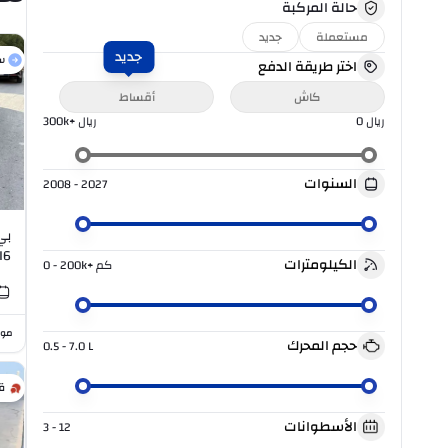
حالة المركبة
مستعملة
جديد
جديد
س
اختر طريقة الدفع
كاش
أقساط
ريال
0
ريال
300k+
السنوات
2008 - 2027
I6
الكيلومترات
كم
0 - 200k+
موا
حجم المحرك
0.5 - 7.0
L
ق
الأسطوانات
3 - 12