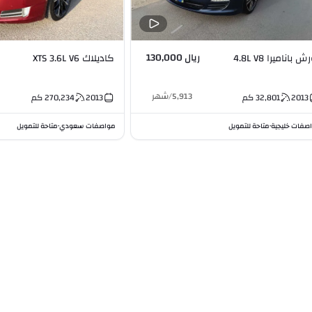
ريال 130,000
ش باناميرا 4.8L V8
كاديلاك XTS 3.6L V6
5,913
/
شهر
2013
32,801
كم
2013
270,234
كم
صفات خليجية
متاحة للتمويل
مواصفات سعودي
متاحة للتمويل
•
•