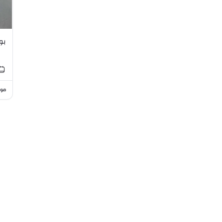
بور
موا