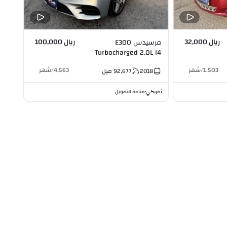
ريال 32,000
ريال 100,000
مرسيدس E300
Turbocharged 2.0L I4
1,503
/
شهر
4,563
/
شهر
2018
92,677
ميل
أمريكي
متاحة للتمويل
•