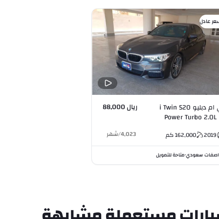
عر عادل
ريال 88,000
بي ام دبليو 520 i Twin
Power Turbo 2.0L 
4,023
/
شهر
2019
162,000
كم
صفات سعودي
متاحة للتمويل
•
ارات مستعملة مشابهة