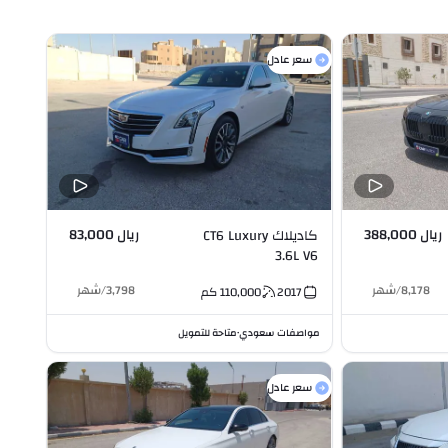
سعر عادل
ريال 388,000
ريال 83,000
كاديلاك CT6 Luxury
3.6L V6
8,178
/
شهر
3,798
/
شهر
2017
110,000
كم
مواصفات سعودي
متاحة للتمويل
•
سعر عادل