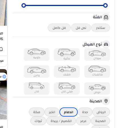
الفئة
ستاندر
نص فل
فل كامل
V6
نوع الهيكل
كوبيه
سيدان
عائلية
موا
هاتشباك
كشف
واجن
س
ميني فان
فان
حوض
المدينة
الرياض
جدة
الدمام
الخبر
مكة
المدينة
عرعر
القصيم / بريدة
تبوك