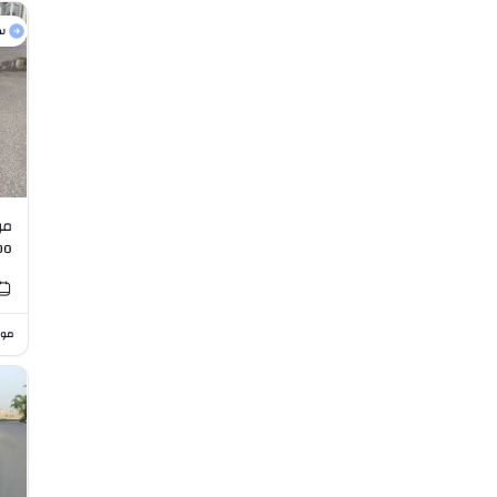
س
bo
I6
موا