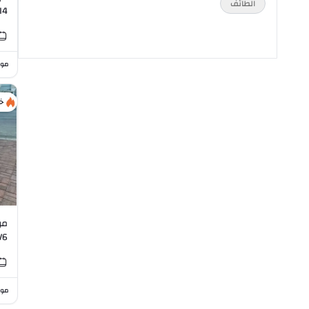
الطائف
I4
موا
خ
V6
موا