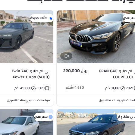
عر عادل
كأنها جديدة
ريال 220,000
بي ام دبليو 840 GRAN
بي ام دبليو 740 Twin
Power Turbo (M Kit)
COUPE 3.0L 
3.0L I6
4,650
/
شهر
2021
31,061
كم
2023
49,000
كم
صفات خليجية
متاحة للتمويل
مواصفات سعودي
متاحة للتمويل
•
•
ابل للتفاوض
سعر عادل