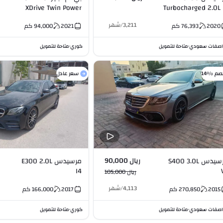
XDrive Twin Power
Turbocharged 2.0L 
Turbo (M Kit) 3.0L I6
3,211
/
شهر
2020
76,393
كم
2021
94,000
كم
صفات سعودي
متاحة للتمويل
كوري
متاحة للتمويل
•
•
صم %14
سعر عادل
ريال 90,000
مرسيدس S400 3.0L
مرسيدس E300 2.0L
I4
ريال 105,000
4,113
/
شهر
2015
270,850
كم
2017
166,000
كم
صفات سعودي
متاحة للتمويل
كوري
متاحة للتمويل
•
•