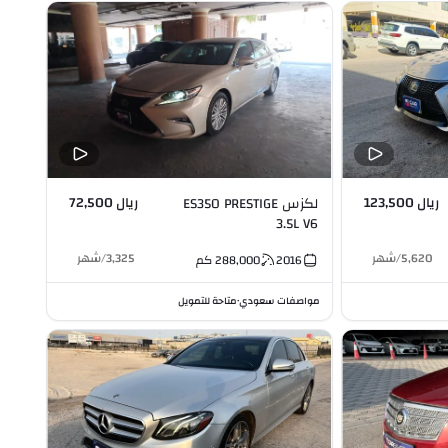
ريال 123,500
ريال 72,500
لكزس ES350 PRESTIGE
3.5L V6
5,620
/
شهر
3,325
/
شهر
2016
288,000
كم
مواصفات سعودي
متاحة للتمويل
•