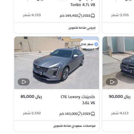
Turbo 4.7L V8
3,705
/
شهر
4,720
/
شهر
2015
149,450
كم
اوروبي
متاحة للتمويل
•
سعر عادل
ريال 90,000
ريال 85,000
كاديلاك CT6 Luxury
3.6L V6
4,113
/
شهر
2,592
/
شهر
2019
143,000
كم
مواصفات سعودي
متاحة للتمويل
•