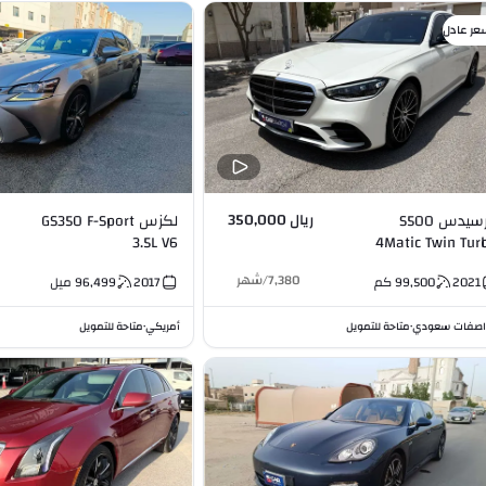
عر عادل
ريال 350,000
مرسيدس S500
لكزس GS350 F-Sport
3.5L V6
4Matic Twin Tur
(EQ Boost) 3.0L 
7,380
/
شهر
2021
99,500
كم
2017
96,499
ميل
صفات سعودي
متاحة للتمويل
أمريكي
متاحة للتمويل
•
•