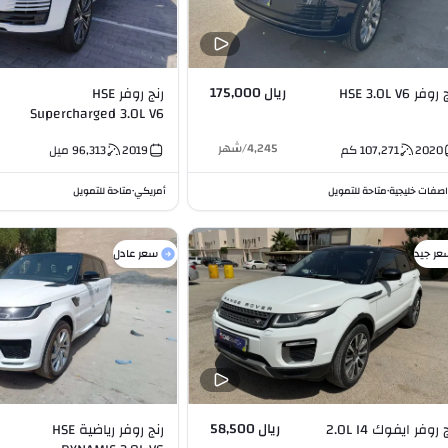
ريال 175,000
وفر HSE 3.0L V6
رنج روفر HSE
Supercharged 3.0L V6
4,245
/
شهر
2020
107,271
كم
2019
96,313
ميل
صفات خليجية
متاحة للتمويل
أمريكي
متاحة للتمويل
•
•
عر جيد
سعر عادل
ريال 58,500
 روفر ايفوك 2.0L I4
رنج روفر رياضية HSE