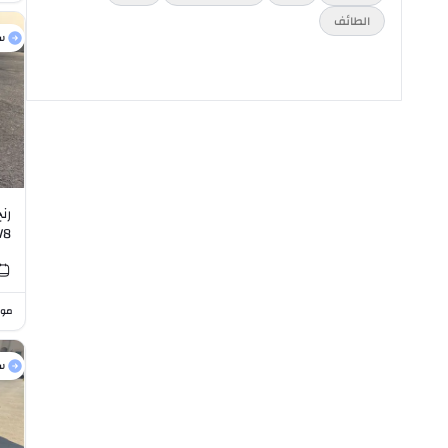
الطائف
س
رن
V8
موا
س