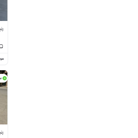
رنج ر
موا
س
رنج