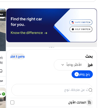
ممي
س
بحث
واضح
1
فلتر
رن
رياض
فرز
الأكثر رواجاً
رنج روفر
موا
س
المالك الأول