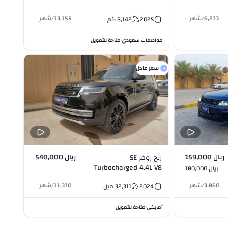
6,273
/
شهر
13,155
/
شهر
2025
8,142
كم
مواصفات سعودي
متاحة للتمويل
•
سعر عادل
ريال 159,000
ريال 540,000
رنج روفر SE
Turbocharged 4.4L V8
ريال 180,000
3,860
/
شهر
11,370
/
شهر
2024
32,311
ميل
أمريكي
متاحة للتمويل
•