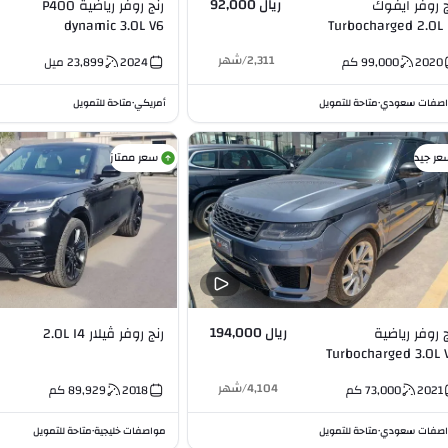
ريال 92,000
ج روفر ايفوك
رنج روفر رياضية P400
dynamic 3.0L V6
Turbocharged 2
2,311
/
شهر
2020
99,000
كم
2024
23,899
ميل
صفات سعودي
متاحة للتمويل
أمريكي
متاحة للتمويل
•
•
عر جيد
سعر ممتاز
ريال 194,000
ج روفر رياضية
رنج روفر ڤيلار 2.0L I4
Turbocharged 3.
4,104
/
شهر
2021
73,000
كم
2018
89,929
كم
صفات سعودي
متاحة للتمويل
مواصفات خليجية
متاحة للتمويل
•
•