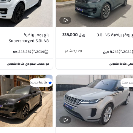
ريال 338,000
 روفر رياضية 3.0L V6
رنج روفر رياضية
Supercharged 5.0L V8
7,128
/
شهر
2024
8,743
ميل
2014
248,287
كم
يكي
متاحة للتمويل
مواصفات سعودي
متاحة للتمويل
•
•
عر ممتاز
كأنها جديدة