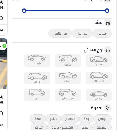
رن
.0L I4
الفئة
موا
ستاندر
نص فل
فل كامل
س
نوع الهيكل
كوبيه
سيدان
عائلية
هاتشباك
كشف
واجن
رن
ميني فان
فان
حوض
0L V6
المدينة
الرياض
جدة
الدمام
الخبر
مكة
موا
المدينة
عرعر
القصيم / بريدة
تبوك