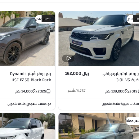
ز
مميز
عر عادل
سعر عادل
ريال 162,000
ج روفر اوتوبايوجرافي
رنج روفر ڤيلار Dynamic
ية 3.0L V6
HSE P250 Black Pack
Turbocharged 2.0L I4
4,767
/
شهر
2019
139,000
كم
2025
14,000
كم
صفات خليجية
متاحة للتمويل
مواصفات سعودي
متاحة للتمويل
•
•
عر ممتاز