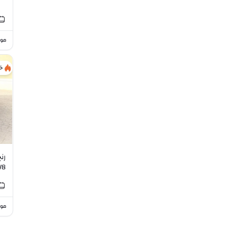
موا
خ
رن
V8
موا