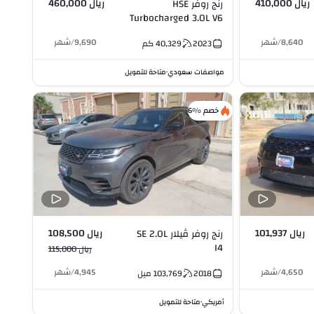
ريال 410,000
ريال 460,000
رنج روفر HSE
Turbocharged 3.0L V6
8,640
/
شهر
9,690
/
شهر
2023
40,329
كم
مواصفات سعودي
متاحة للتمويل
•
خصم %6
ريال 101,937
ريال 108,500
رنج روفر ڤيلار SE 2.0L
I4
ريال 115,000
4,650
/
شهر
4,945
/
شهر
2018
103,769
ميل
أمريكي
متاحة للتمويل
•