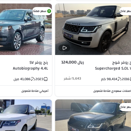
عر عادل
سعر ممتاز
ريال 124,000
ج روفر فوج
رنج روفر SV
Autobiography 4.4L
Supercharged 5.0L 
V8
5,643
/
شهر
2016
98,414
كم
2023
41,086
ميل
صفات سعودي
متاحة للتمويل
أمريكي
متاحة للتمويل
•
•
عر عادل