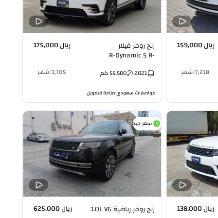
ريال 159,000
ريال 175,000
رنج روفر ڤيلار
R‑Dynamic S R-
DYNAMIC 2.0L I4
7,218
/
شهر
3,705
/
شهر
2021
55,500
كم
مواصفات سعودي
متاحة للتمويل
•
سعر جيد
ريال 138,000
ريال 625,000
رنج روفر رياضية 3.0L V6