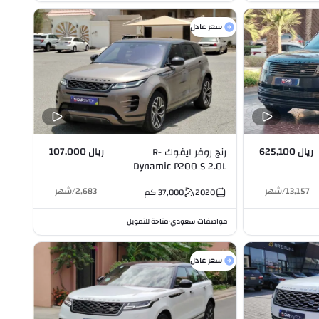
سعر عادل
ريال 625,100
ريال 107,000
رنج روفر ايفوك R-
Dynamic P200 S 2.0L
I4
13,157
/
شهر
2,683
/
شهر
2020
37,000
كم
مواصفات سعودي
متاحة للتمويل
•
سعر عادل