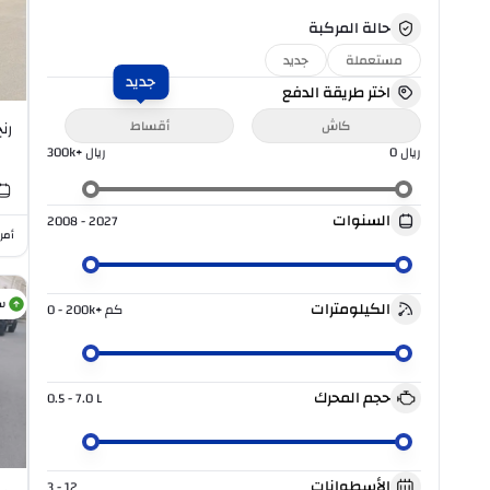
حالة المركبة
مستعملة
جديد
جديد
اختر طريقة الدفع
كاش
أقساط
رنج
ريال
0
ريال
300k+
السنوات
2008 - 2027
أمر
س
الكيلومترات
كم
0 - 200k+
حجم المحرك
0.5 - 7.0
L
الأسطوانات
3 - 12