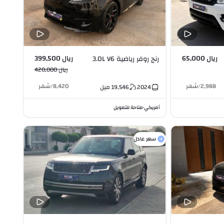
ريال 65,000
ريال 399,500
رنج روفر رياضية 3.0L V6
ريال 420,000
2,988
/
شهر
8,420
/
شهر
2024
19,546
ميل
أمريكي
متاحة للتمويل
•
سعر عادل