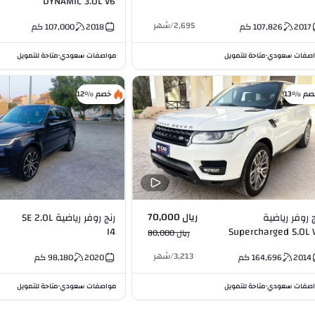
DYNAMIC 3.0L V6
2,695
/
شهر
2017
107,826
كم
2018
107,000
كم
صفات سعودي
متاحة للتمويل
مواصفات سعودي
متاحة للتمويل
•
•
صم %13
خصم %12
ريال 70,000
ج روفر رياضية
رنج روفر رياضية SE 2.0L
I4
Supercharged 5.0L 
ريال 80,000
3,213
/
شهر
2014
164,696
كم
2020
98,180
كم
صفات سعودي
متاحة للتمويل
مواصفات سعودي
متاحة للتمويل
•
•