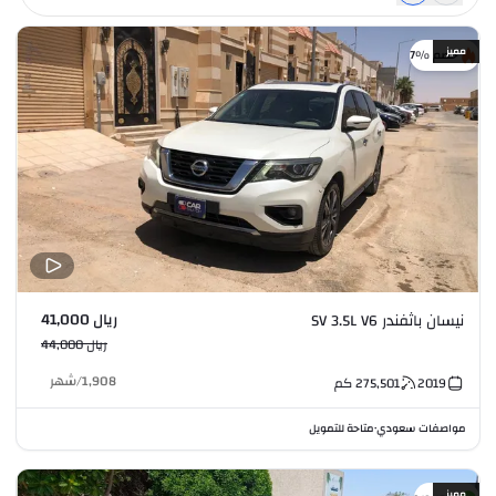
مميز
خصم %7
ريال 41,000
نيسان باثفندر SV 3.5L V6
ريال 44,000
1,908
/
شهر
2019
275,501
كم
مواصفات سعودي
متاحة للتمويل
•
مميز