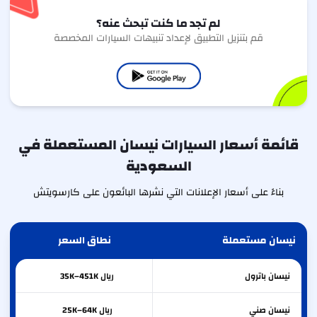
لم تجد ما كنت تبحث عنه؟
قم بتنزيل التطبيق لإعداد تنبيهات السيارات المخصصة
قائمة أسعار السيارات نيسان المستعملة في
السعودية
بناءً على أسعار الإعلانات التي نشرها البائعون على كارسويتش
نيسان مستعملة
نطاق السعر
نيسان
باترول
ريال 35K–451K
نيسان
صني
ريال 25K–64K