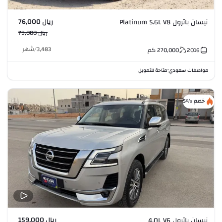
ريال 76,000
نيسان باترول Platinum 5.6L V8
ريال 79,000
3,483
/
شهر
2016
270,000
كم
مواصفات سعودي
متاحة للتمويل
•
خصم %5
ريال 159,000
نيسان باترول 4.0L V6