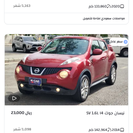
1,163
/
شهر
2020
133,860
كم
مواصفات سعودي
متاحة للتمويل
•
سعر عادل
ريال 23,000
نيسان جوك SV 1.6L I4
1,098
/
شهر
2014
142,964
كم