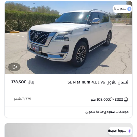
سعر عادل
ريال 178,500
نيسان باترول SE Platinum 4.0L V6
3,779
/
شهر
2022
108,000
كم
مواصفات سعودي
متاحة للتمويل
•
سيارة جديدة