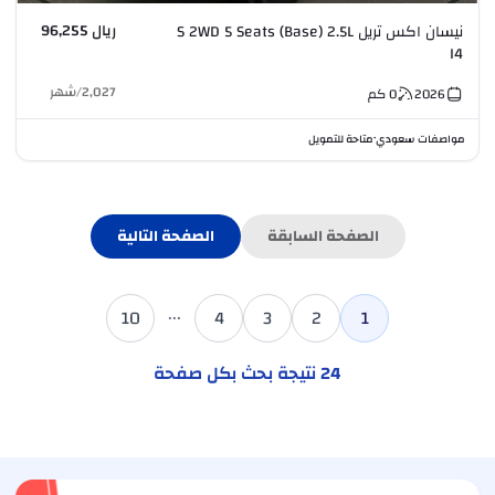
ريال 96,255
نيسان اكس تريل S 2WD 5 Seats (Base) 2.5L
I4
2,027
/
شهر
2026
0
كم
مواصفات سعودي
متاحة للتمويل
•
الصفحة السابقة
الصفحة التالية
...
10
4
3
2
1
24
نتيجة بحث بكل صفحة