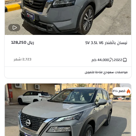
ريال 128,250
نيسان باثفندر SV 3.5L V6
2,723
/
شهر
2022
44,000
كم
مواصفات سعودي
متاحة للتمويل
•
خصم %3