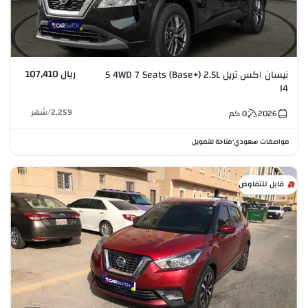
ريال 107,410
نيسان اكس تريل S 4WD 7 Seats (Base+) 2.5L
I4
2,259
/
شهر
2026
0
كم
مواصفات سعودي
متاحة للتمويل
•
قابل للتفاوض