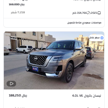
ريال 168,000
7,218
/
شهر
2021
154,766
كم
مواصفات سعودي
متاحة للتمويل
•
سعر عادل
ريال 188,250
نيسان باترول 4.0L V6