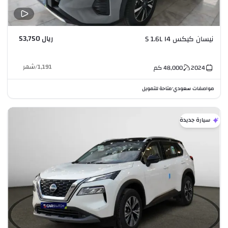
ريال 53,750
نيسان كيكس S 1.6L I4
1,191
/
شهر
2024
48,000
كم
مواصفات سعودي
متاحة للتمويل
•
سيارة جديدة