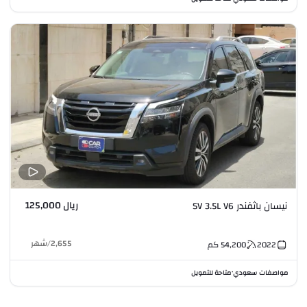
ريال 125,000
نيسان باثفندر SV 3.5L V6
2,655
/
شهر
2022
54,200
كم
مواصفات سعودي
متاحة للتمويل
•