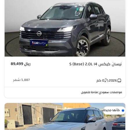
ريال 89,499
نيسان كيكس S (Base) 2.0L I4
1,887
/
شهر
2026
0
كم
مواصفات سعودي
متاحة للتمويل
•
كأنها جديدة