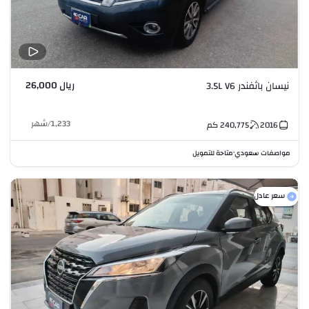
ريال 26,000
نيسان باثفندر 3.5L V6
1,233
/
شهر
2016
240,775
كم
مواصفات سعودي
متاحة للتمويل
•
سعر عادل