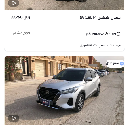
ريال 33,250
نيسان كيكس SV 1.6L I4
1,559
/
شهر
2019
198,462
كم
مواصفات سعودي
متاحة للتمويل
•
سعر عادل