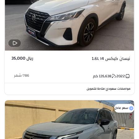
ريال 35,000
نيسان كيكس 1.6L I4
786
/
شهر
2022
135,638
كم
مواصفات سعودي
متاحة للتمويل
•
سعر عادل