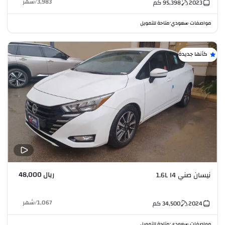
3,983
/
شهر
2023
95,398
كم
مواصفات سعودي
متاحة للتمويل
•
كأنها جديدة
ريال 48,000
نيسان صني 1.6L I4
1,067
/
شهر
2024
34,500
كم
مواصفات سعودي
متاحة للتمويل
•