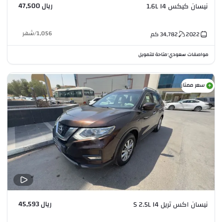
ريال 47,500
نيسان كيكس 1.6L I4
1,056
/
شهر
2022
34,782
كم
مواصفات سعودي
متاحة للتمويل
•
سعر ممتاز
ريال 45,593
نيسان اكس تريل S 2.5L I4