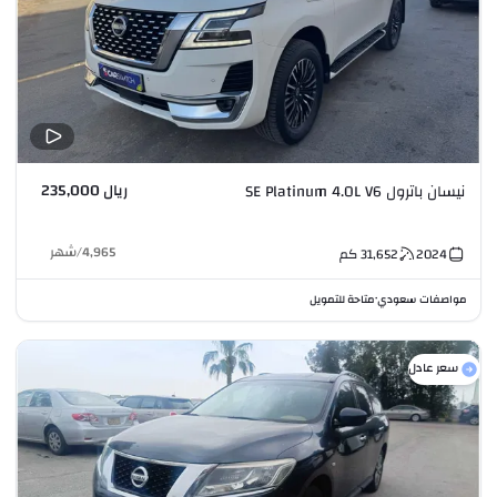
ريال 235,000
نيسان باترول SE Platinum 4.0L V6
4,965
/
شهر
2024
31,652
كم
مواصفات سعودي
متاحة للتمويل
•
سعر عادل