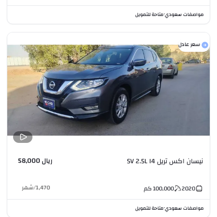
مواصفات سعودي
متاحة للتمويل
•
سعر عادل
ريال 58,000
نيسان اكس تريل SV 2.5L I4
1,470
/
شهر
2020
100,000
كم
مواصفات سعودي
متاحة للتمويل
•