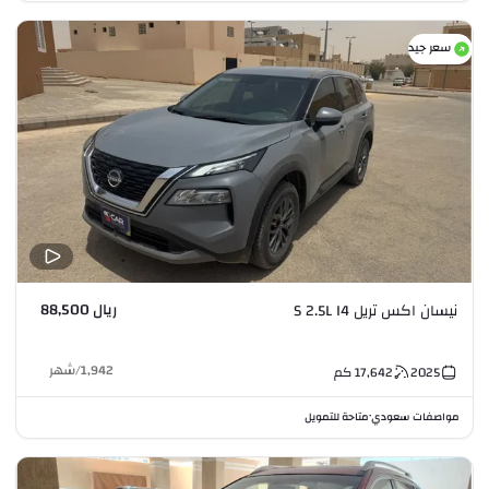
سعر جيد
ريال 88,500
نيسان اكس تريل S 2.5L I4
1,942
/
شهر
2025
17,642
كم
مواصفات سعودي
متاحة للتمويل
•