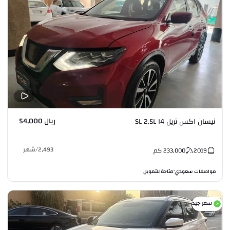
ريال 54,000
نيسان اكس تريل SL 2.5L I4
2,493
/
شهر
2019
233,000
كم
مواصفات سعودي
متاحة للتمويل
•
سعر جيد