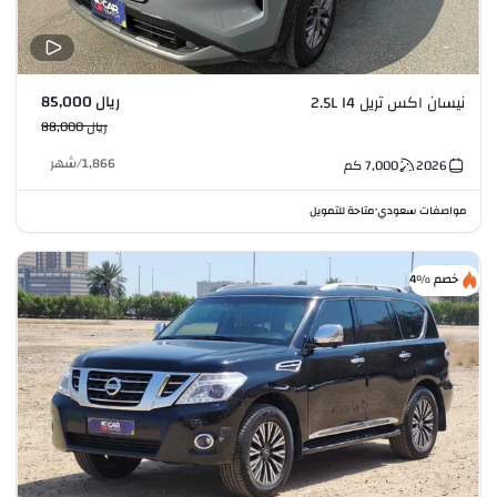
ريال 85,000
نيسان اكس تريل 2.5L I4
ريال 88,000
1,866
/
شهر
2026
7,000
كم
مواصفات سعودي
متاحة للتمويل
•
خصم %4