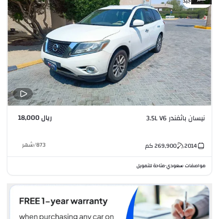
سعر جيد
ريال 18,000
نيسان باثفندر 3.5L V6
873
/
شهر
2014
269,900
كم
مواصفات سعودي
متاحة للتمويل
•