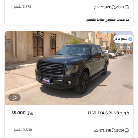
3,779
/
شهر
2021
77,920
كم
مواصفات سعودي
متاحة للتمويل
•
سعر عادل
ريال 55,000
فورد F150 FX4 6.2L V8
2,538
/
شهر
2014
171,218
كم