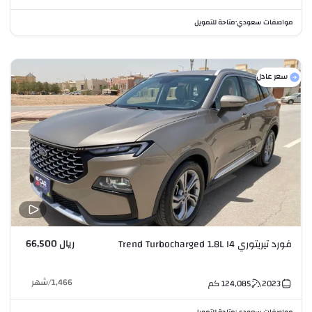
مواصفات سعودي
متاحة للتمويل
•
سعر عادل
ريال 66,500
فورد تيريتوري Trend Turbocharged 1.8L I4
1,466
/
شهر
2023
124,085
كم
مواصفات سعودي
متاحة للتمويل
•