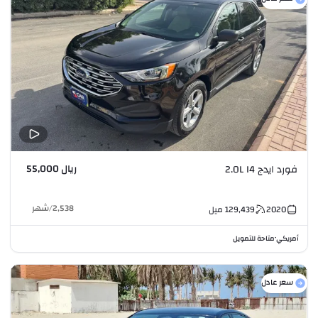
ريال 55,000
فورد ايدج 2.0L I4
2,538
/
شهر
2020
129,439
ميل
أمريكي
متاحة للتمويل
•
سعر عادل