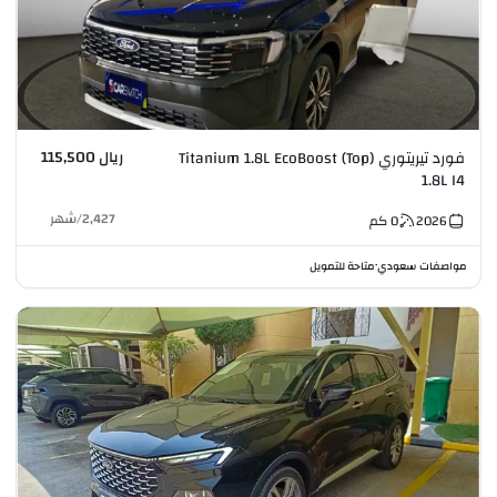
ريال 115,500
فورد تيريتوري Titanium 1.8L EcoBoost (Top)
1.8L I4
2,427
/
شهر
2026
0
كم
مواصفات سعودي
متاحة للتمويل
•