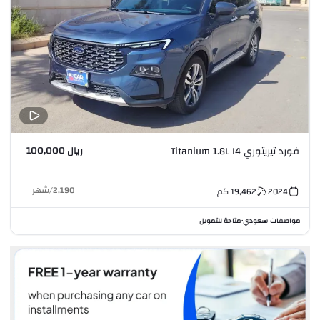
ريال 100,000
فورد تيريتوري Titanium 1.8L I4
2,190
/
شهر
2024
19,462
كم
مواصفات سعودي
متاحة للتمويل
•