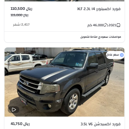
ريال 110,500
فورد اكسبلورر XLT 2.3L I4
ريال 115,000
2,417
/
شهر
2021
46,000
كم
مواصفات سعودي
متاحة للتمويل
•
سعر عادل
ريال 41,750
فورد اكسبدشن 3.5L V6