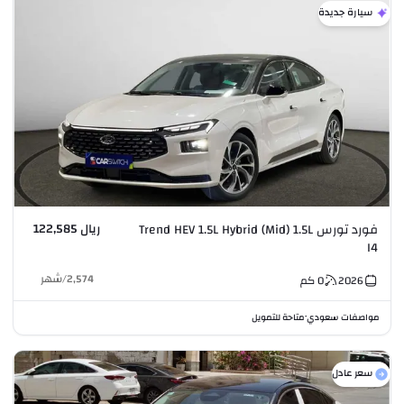
سيارة جديدة
ريال 122,585
فورد تورس Trend HEV 1.5L Hybrid (Mid) 1.5L
I4
2,574
/
شهر
2026
0
كم
مواصفات سعودي
متاحة للتمويل
•
سعر عادل