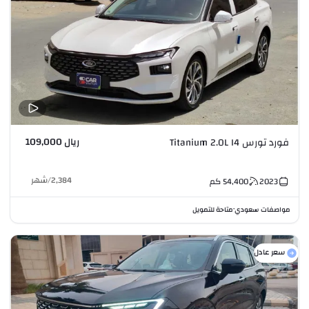
ريال 109,000
فورد تورس Titanium 2.0L I4
2,384
/
شهر
2023
54,400
كم
مواصفات سعودي
متاحة للتمويل
•
سعر عادل