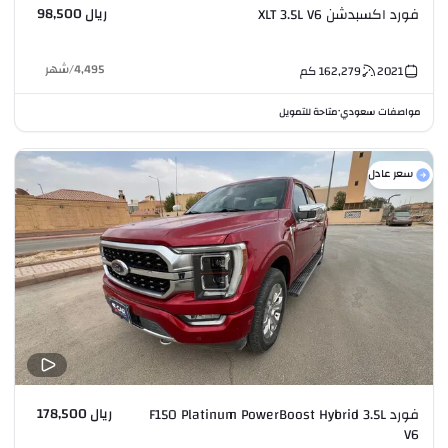
ريال 98,500
فورد اكسبدشن XLT 3.5L V6
4,495
/
شهر
2021
162,279
كم
مواصفات سعودي
متاحة للتمويل
•
سعر عادل
ريال 178,500
فورد F150 Platinum PowerBoost Hybrid 3.5L
V6