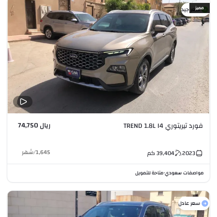
مميز
سعر جيد
ريال 74,750
فورد تيريتوري TREND 1.8L I4
1,645
/
شهر
2023
39,404
كم
مواصفات سعودي
متاحة للتمويل
•
سعر عادل