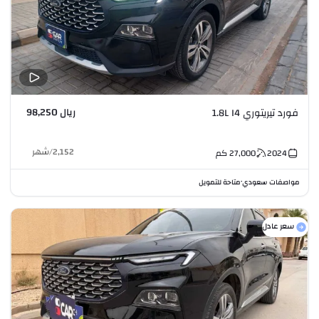
ريال 98,250
فورد تيريتوري 1.8L I4
2,152
/
شهر
2024
27,000
كم
مواصفات سعودي
متاحة للتمويل
•
سعر عادل