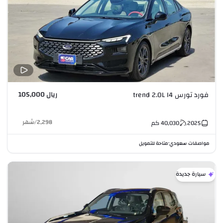
ريال 105,000
فورد تورس trend 2.0L I4
2,298
/
شهر
2025
40,030
كم
مواصفات سعودي
متاحة للتمويل
•
سيارة جديدة