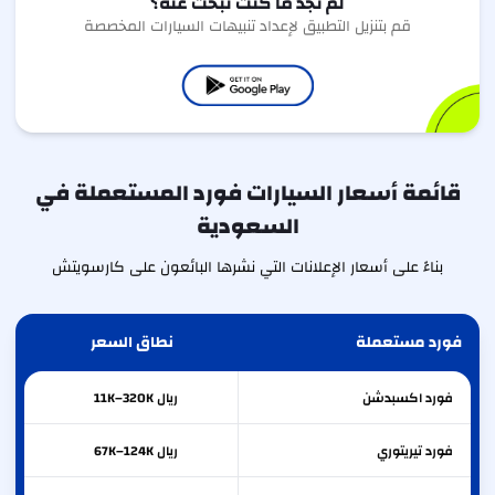
لم تجد ما كنت تبحث عنه؟
قم بتنزيل التطبيق لإعداد تنبيهات السيارات المخصصة
قائمة أسعار السيارات فورد المستعملة في
السعودية
بناءً على أسعار الإعلانات التي نشرها البائعون على كارسويتش
فورد مستعملة
نطاق السعر
فورد
اكسبدشن
ريال 11K–320K
فورد
تيريتوري
ريال 67K–124K