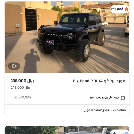
خصم %3
ريال 138,000
فورد برونكو Big Bend 2.3L I4
ريال 143,000
2,928
/
شهر
2021
125,460
كم
مواصفات سعودي
متاحة للتمويل
•
سعر عادل