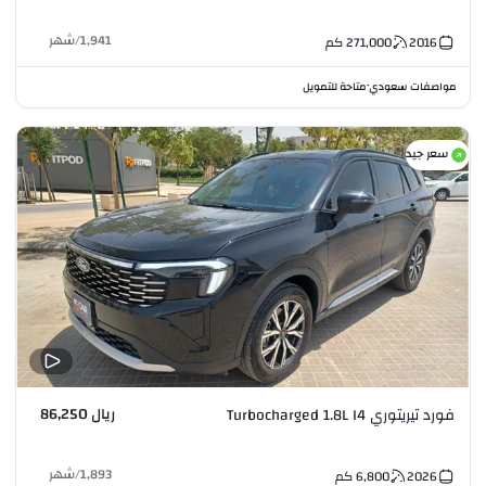
1,941
/
شهر
2016
271,000
كم
مواصفات سعودي
متاحة للتمويل
•
سعر جيد
ريال 86,250
فورد تيريتوري Turbocharged 1.8L I4
1,893
/
شهر
2026
6,800
كم