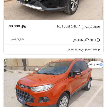
ريال 90,000
فورد تيريتوري EcoBoost 1.8L I4
1,974
/
شهر
2024
13,633
كم
مواصفات سعودي
متاحة للتمويل
•
سعر عادل