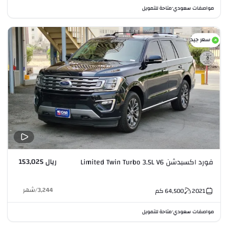
مواصفات سعودي
متاحة للتمويل
•
سعر جيد
ريال 153,025
فورد اكسبدشن Limited Twin Turbo 3.5L V6
3,244
/
شهر
2021
64,500
كم
مواصفات سعودي
متاحة للتمويل
•