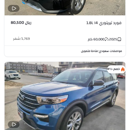
ريال 80,500
فورد تيريتوري 1.8L I4
1,769
/
شهر
2025
60,000
كم
مواصفات سعودي
متاحة للتمويل
•
خصم %4