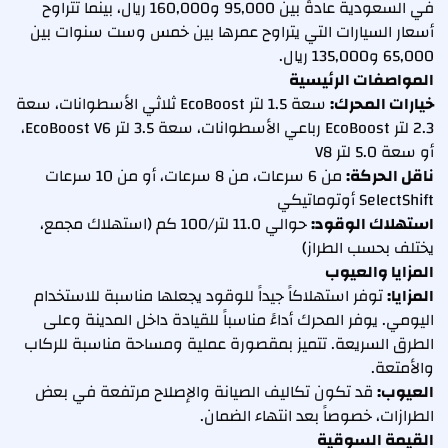
في السعودية عادةً بين 95,000 و160,000 ريال، بينما تتراوح
أسعار السيارات التي يتراوح عمرها بين خمس وست سنوات بين
65,000 و135,000 ريال.
المواصفات الرئيسية
خيارات المحرك:
سعة 1.5 لتر EcoBoost ثلاثي الأسطوانات، سعة
2.3 لتر EcoBoost رباعي الأسطوانات، سعة 3.5 لتر EcoBoost V6،
أو سعة 5.0 لتر V8
ناقل الحركة:
من 6 سرعات، من 8 سرعات، أو من 10 سرعات
SelectShift أوتوماتيكي
استهلاك الوقود:
حوالي 11.0 لتر/100 كم (استهلاك مجمع،
يختلف بحسب الطراز)
المزايا والعيوب
المزايا:
توفر استهلاكاً جيداً للوقود يجعلها مناسبة للاستخدام
اليومي. يوفر المحرك أداءً مناسباً للقيادة داخل المدينة وعلى
الطرق السريعة. تتميز بمقصورة عملية ومساحة مناسبة للركاب
والأمتعة.
العيوب:
قد تكون تكاليف الصيانة والإصلاح مرتفعة في بعض
الطرازات، خصوصاً بعد انتهاء الضمان.
القيمة السوقية