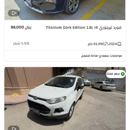
ريال 88,000
فورد تيريتوري Titanium Dark Edition 1.8L I4
1,931
/
شهر
2024
65,990
كم
مواصفات سعودي
متاحة للتمويل
•
سعر ممتاز