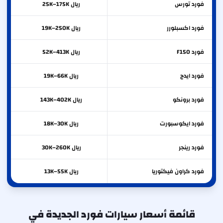
فورد
تورس
ريال 25K–175K
فورد
اكسبلورر
ريال 19K–250K
فورد
F150
ريال 52K–413K
فورد
ايدج
ريال 19K–66K
فورد
برونكو
ريال 143K–402K
فورد
ايكوسبورت
ريال 18K–30K
فورد
رينجر
ريال 30K–260K
فورد
كراون فيكتوريا
ريال 13K–55K
قائمة أسعار سيارات فورد الجديدة في