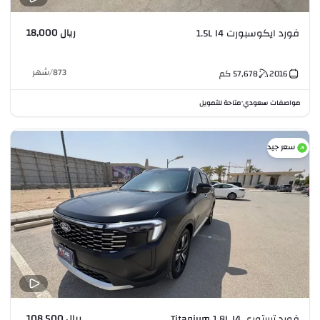
ريال 18,000
فورد ايكوسبورت 1.5L I4
873
/
شهر
2016
57,678
كم
مواصفات سعودي
متاحة للتمويل
•
سعر جيد
ريال 108,500
فورد تيريتوري Titanium 1.8L I4