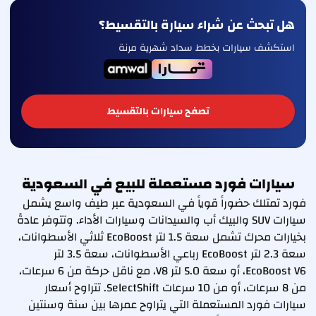
هل تبحث عن شراء سيارة بالتقسيط؟
استكشف سيارات بخطط سداد شهرية مرنة
تصفح سيارات بالتقسيط
سيارات فورد مستعملة للبيع في السعودية
فورد تمتلك حضوراً قوياً في السعودية عبر طيف واسع يشمل
سيارات SUV والبيك أب والسيدانات وسيارات الأداء. وتتوفر عادةً
بخيارات محرك تشمل سعة 1.5 لتر EcoBoost ثلاثي الأسطوانات،
سعة 2.3 لتر EcoBoost رباعي الأسطوانات، سعة 3.5 لتر
EcoBoost V6، أو سعة 5.0 لتر V8، مع ناقل حركة من 6 سرعات،
من 8 سرعات، أو من 10 سرعات SelectShift. تتراوح أسعار
سيارات فورد المستعملة التي يتراوح عمرها بين سنة وسنتين