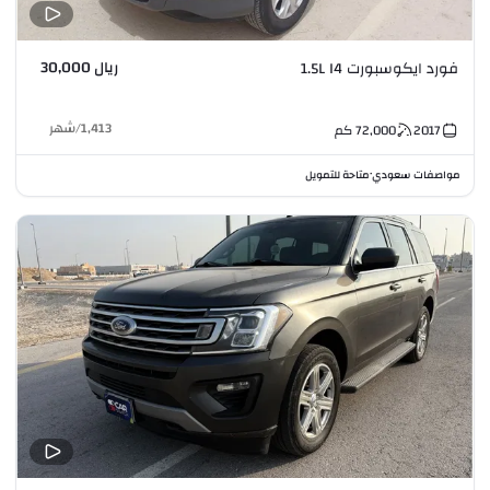
ريال 30,000
فورد ايكوسبورت 1.5L I4
1,413
/
شهر
2017
72,000
كم
مواصفات سعودي
متاحة للتمويل
•