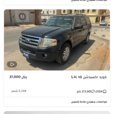
ريال 37,000
فورد اكسبدشن 5.4L V8
1,728
/
شهر
2014
173,905
كم
مواصفات سعودي
متاحة للتمويل
•